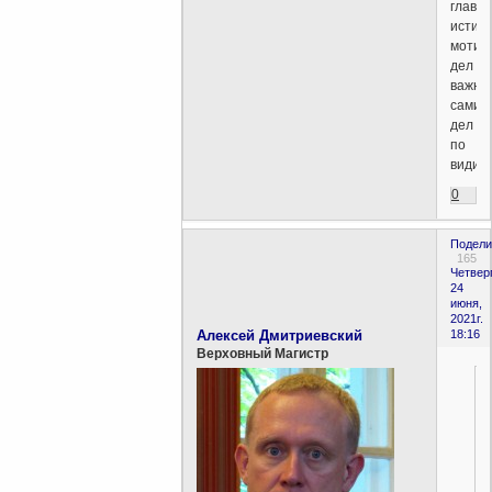
главн
истин
мотив
дел
важне
самих
дел
по
видим
0
Подели
165
Четверг
24
июня,
2021г.
Алексей Дмитриевский
18:16
Верховный Магистр