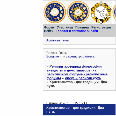
Форум
Участники
Правила
Регистрация
Войти
Таролог и психолог онлайн
Активные темы
Привет, Гость!
Войдите
или
зарегистрируйтесь
.
»
Религия эзотерика философия
анекдоты и демотиваторы на
религиозном форуме - религиозные
форумы
»
Иисус – религия Духа
»
Христианство - две традиции. Два
пути.
Страница:
«
1
…
15
16
17
Христианство - две традиции. Два
пути.