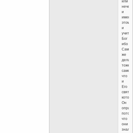
или
нечес
и
именн
этому
и
учит
Бог
ибо
Сам
же
делае
тоже
самое
что
и
Его
святы
котор
Он
оправ
потом
что
они
знали