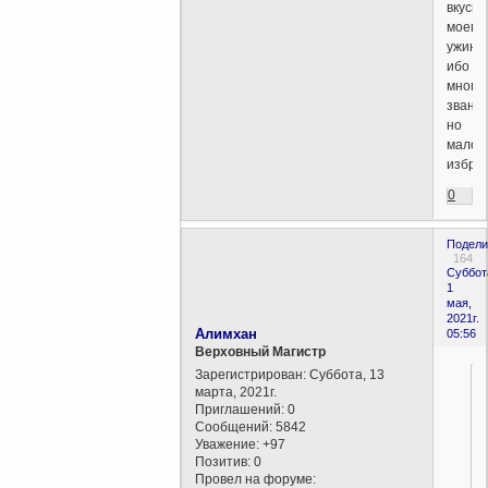
вкусит
моего
ужина,
ибо
много
званых
но
мало
избра
0
Подели
164
Суббот
1
мая,
2021г.
Алимхан
05:56
Верховный Магистр
Зарегистрирован
: Суббота, 13
марта, 2021г.
Приглашений:
0
Сообщений:
5842
Уважение:
+97
Позитив:
0
Провел на форуме: