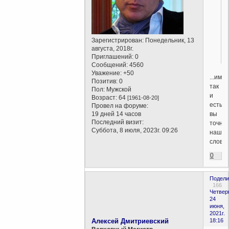
Зарегистрирован
: Понедельник, 13
августа, 2018г.
Приглашений:
0
Сообщений:
4560
Уважение:
+50
...име
Позитив:
0
так
Пол:
Мужской
и
Возраст:
64
[1961-08-20]
есть,
Провел на форуме:
вы
19 дней 14 часов
Последний визит:
точно
Суббота, 8 июля, 2023г. 09:26
нашли
слово..
0
Подели
166
Четверг
24
июня,
2021г.
Алексей Дмитриевский
18:16