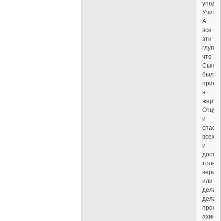
уподо
Учите
А
все
эти
глупос
что
Сын
был
прине
в
жертв
Отцу
и
спас
всех
и
доста
только
верит
или
дела
делат
прост
ахинея