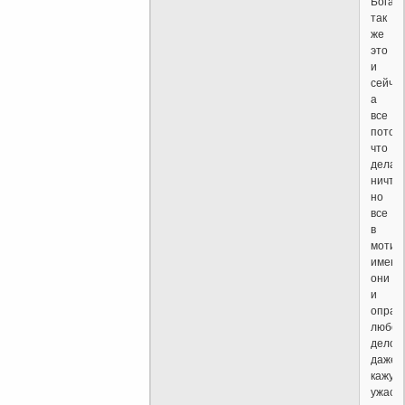
Бога
так
же
это
и
сейча
а
все
потом
что
дела
ничто
но
все
в
мотив
именн
они
и
оправ
любое
дело
даже
кажущ
ужаст