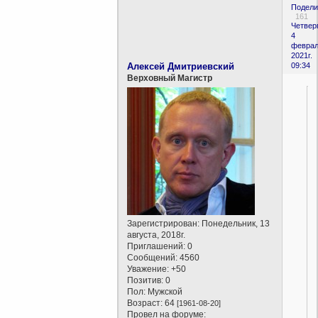
Подели
161
Четверг
4
феврал
2021г.
Алексей Дмитриевский
09:34
Верховный Магистр
Зарегистрирован
: Понедельник, 13
августа, 2018г.
Приглашений:
0
Сообщений:
4560
Уважение:
+50
Позитив:
0
Пол:
Мужской
Возраст:
64
[1961-08-20]
Провел на форуме: