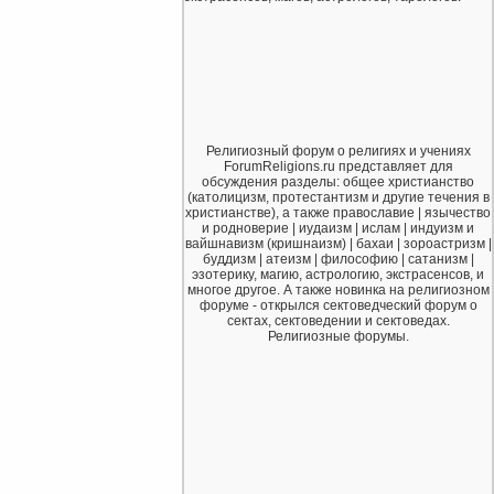
Религиозный форум о религиях и учениях
ForumReligions.ru представляет для
обсуждения разделы: общее христианство
(католицизм, протестантизм и другие течения в
христианстве), а также православие | язычество
и родноверие | иудаизм | ислам | индуизм и
вайшнавизм (кришнаизм) | бахаи | зороастризм |
буддизм | атеизм | философию | сатанизм |
эзотерику, магию, астрологию, экстрасенсов, и
многое другое. А также новинка на религиозном
форуме - открылся сектоведческий форум о
сектах, сектоведении и сектоведах.
Религиозные форумы.