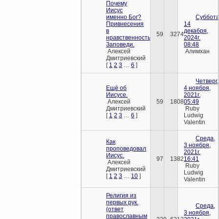
Почему
Иисус
именно Бог?
Суббота
Привнесения
14
в
декабря,
59
3274
нравственность.
2024г.
Заповеди.
08:48
Алексей
Алимхан
Дмитриевский
[
1
2
3
…
6
]
Четверг,
Ещё об
4 ноября,
Иисусе.
2021г.
Алексей
59
1808
05:49
Дмитриевский
Ruby
[
1
2
3
…
6
]
Ludwig
Valentin
Среда,
Как
3 ноября,
проповедовал
2021г.
Иисус.
97
1382
16:41
Алексей
Ruby
Дмитриевский
Ludwig
[
1
2
3
…
10
]
Valentin
Религия из
первых рук.
Среда,
(ответ
3 ноября,
православным