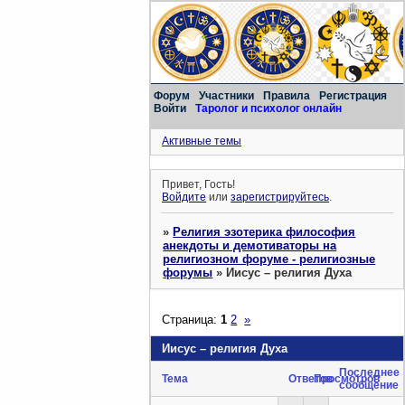
Форум
Участники
Правила
Регистрация
Войти
Таролог и психолог онлайн
Активные темы
Привет, Гость!
Войдите
или
зарегистрируйтесь
.
»
Религия эзотерика философия
анекдоты и демотиваторы на
религиозном форуме - религиозные
форумы
»
Иисус – религия Духа
Страница:
1
2
»
Иисус – религия Духа
Последнее
Тема
Ответов
Просмотров
сообщение