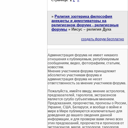
»
Религия эзотерика философия
анекдоты и демотиваторы на
религиозном форуме - религиозные
форумы
»
Иисус – религия Духа
создать форум бесплатно
Администрация форума не имеет никакого
отношения к публикуемым, републикуемым
сообщениям, видео, фотографиям, статьям,
новостям.
Мнение участников форума принадлежит
абсолютно участникам форума и
администрация форума не несет
ответственность за мнение участников форума.
Пожалуйста, имейте ввиду, мнение астрологов,
предсказателей, тарологов, экстрасенсов
является сугубо субъективным мнением.
Предсказания, пророчества, прогнозы о России,
Украине, США, Беларуси, и вообще о войне и
мире в Мире публикуются исключительно для
доведения до вашего сведения данной
информации, и для проверки вами лично всех
этих предсказаний, пророчеств и прогнозов от
экстрасенсов, магов, астрологов, тарологов.