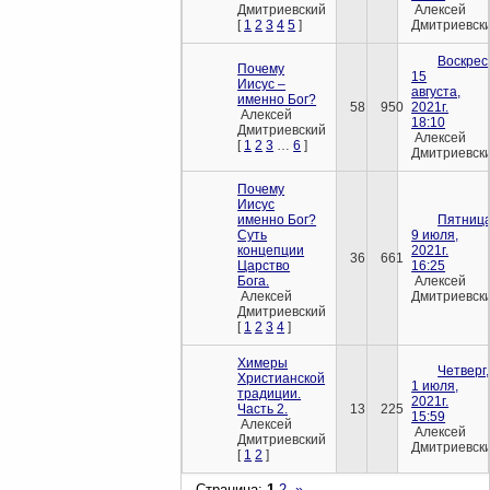
Дмитриевский
Алексей
[
1
2
3
4
5
]
Дмитриевск
Воскрес
Почему
15
Иисус –
августа,
именно Бог?
58
950
2021г.
Алексей
18:10
Дмитриевский
Алексей
[
1
2
3
…
6
]
Дмитриевск
Почему
Иисус
именно Бог?
Пятница
Суть
9 июля,
концепции
2021г.
36
661
Царство
16:25
Бога.
Алексей
Алексей
Дмитриевск
Дмитриевский
[
1
2
3
4
]
Химеры
Четверг,
Христианской
1 июля,
традиции.
2021г.
Часть 2.
13
225
15:59
Алексей
Алексей
Дмитриевский
Дмитриевск
[
1
2
]
Страница:
1
2
»