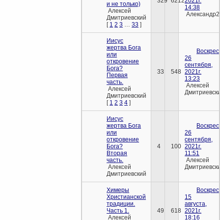
329
6212
2021г.
и не только)
14:38
Алексей
Александр2
Дмитриевский
[
1
2
3
…
33
]
Иисус
жертва Бога
Воскрес
или
26
откровение
сентября,
Бога?
33
548
2021г.
Первая
13:23
часть.
Алексей
Алексей
Дмитриевск
Дмитриевский
[
1
2
3
4
]
Иисус
жертва Бога
Воскрес
или
26
откровение
сентября,
Бога?
4
100
2021г.
Вторая
11:51
часть.
Алексей
Алексей
Дмитриевск
Дмитриевский
Химеры
Воскрес
Христианской
15
традиции.
августа,
Часть 1.
49
618
2021г.
Алексей
18:16