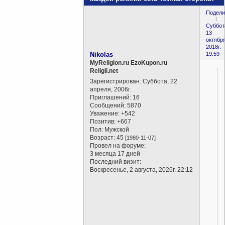
Подели
1
Суббот
13
октября
2018г.
Nikolas
19:59
MyReligion.ru EzoKupon.ru
Religii.net
Зарегистрирован
: Суббота, 22
апреля, 2006г.
Приглашений:
16
Сообщений:
5870
Уважение:
+542
Позитив:
+667
Пол:
Мужской
Возраст:
45
[1980-11-07]
Провел на форуме:
3 месяца 17 дней
Последний визит:
Воскресенье, 2 августа, 2026г. 22:12