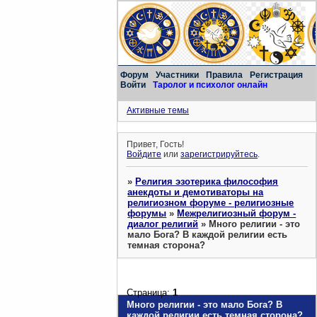
Форум
Участники
Правила
Регистрация
Войти
Таролог и психолог онлайн
Активные темы
Привет, Гость!
Войдите
или
зарегистрируйтесь
.
»
Религия эзотерика философия
анекдоты и демотиваторы на
религиозном форуме - религиозные
форумы
»
Межрелигиозный форум -
диалог религий
»
Много религии - это
мало Бога? В каждой религии есть
темная сторона?
Страница:
1
Много религии - это мало Бога? В
каждой религии есть темная сторона?