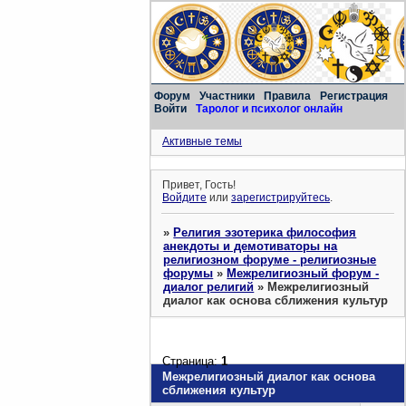
Форум
Участники
Правила
Регистрация
Войти
Таролог и психолог онлайн
Активные темы
Привет, Гость!
Войдите
или
зарегистрируйтесь
.
»
Религия эзотерика философия
анекдоты и демотиваторы на
религиозном форуме - религиозные
форумы
»
Межрелигиозный форум -
диалог религий
»
Межрелигиозный
диалог как основа сближения культур
Страница:
1
Межрелигиозный диалог как основа
сближения культур