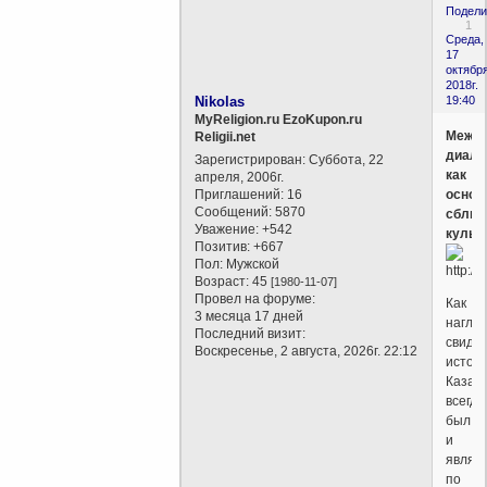
Подели
1
Среда,
17
октября
2018г.
Nikolas
19:40
MyReligion.ru EzoKupon.ru
Межре
Religii.net
диало
Зарегистрирован
: Суббота, 22
как
апреля, 2006г.
Приглашений:
16
основ
Сообщений:
5870
сближ
Уважение:
+542
культ
Позитив:
+667
Пол:
Мужской
Возраст:
45
[1980-11-07]
Провел на форуме:
Как
3 месяца 17 дней
нагля
Последний визит:
свиде
Воскресенье, 2 августа, 2026г. 22:12
истори
Казах
всегда
был
и
являе
по