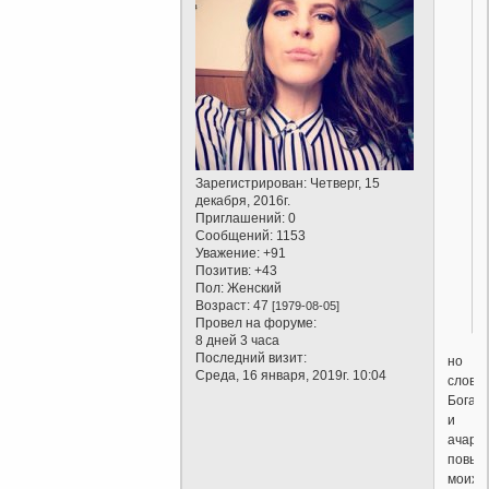
Зарегистрирован
: Четверг, 15
декабря, 2016г.
Приглашений:
0
Сообщений:
1153
Уважение:
+91
Позитив:
+43
Пол:
Женский
Возраст:
47
[1979-08-05]
Провел на форуме:
8 дней 3 часа
Последний визит:
но
Среда, 16 января, 2019г. 10:04
слова
Бога
и
ачарь
повы
моих))