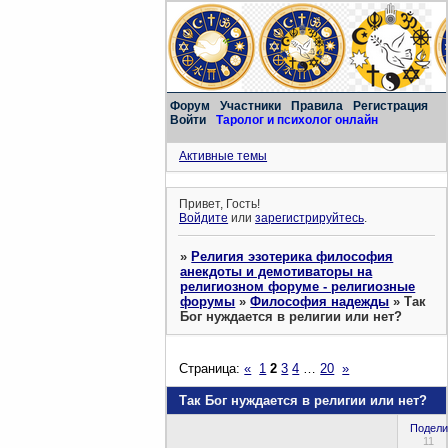
Форум
Участники
Правила
Регистрация
Войти
Таролог и психолог онлайн
Активные темы
Привет, Гость!
Войдите
или
зарегистрируйтесь
.
»
Религия эзотерика философия
анекдоты и демотиваторы на
религиозном форуме - религиозные
форумы
»
Философия надежды
»
Так
Бог нуждается в религии или нет?
Страница:
«
1
2
3
4
…
20
»
Так Бог нуждается в религии или нет?
Подели
11