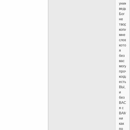
уника
ведь
Бог
не
твори
копий)
мне
слова,
котор
я
без
вас
могу
прочит
когда
есть
ВЫ,
и
без
ВАС,
я с
ВАМИ,
ни
как
по