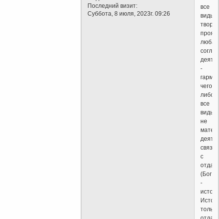
Последний визит:
все
Суббота, 8 июля, 2023г. 09:26
виды
творче
прояв
любая
согла
деятел
-
гармо
чего-
либо,
все
виды
не
матер
деяте
связа
с
отдач
(Бог
-
источн
Источ
только
отдает