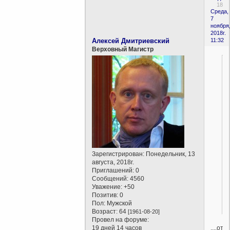
18
Среда,
7
ноября
2018г.
Алексей Дмитриевский
11:32
Верховный Магистр
Зарегистрирован
: Понедельник, 13
августа, 2018г.
Приглашений:
0
Сообщений:
4560
Уважение:
+50
Позитив:
0
Пол:
Мужской
Возраст:
64
[1961-08-20]
Провел на форуме:
....отц
19 дней 14 часов