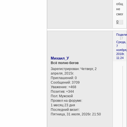
общат
не
смогу)))
0
Подели
17
Среда,
7
ноября
2018г.
Михаил_У
11:24
Всё полно богов
Зарегистрирован
: Четверг, 2
апреля, 2015г.
Приглашений:
0
Сообщений:
3709
Уважение:
+468
Позитив:
+344
Пол:
Мужской
Провел на форуме:
1 месяц 23 дня
Последний визит:
Пятница, 31 июля, 2026г. 21:50