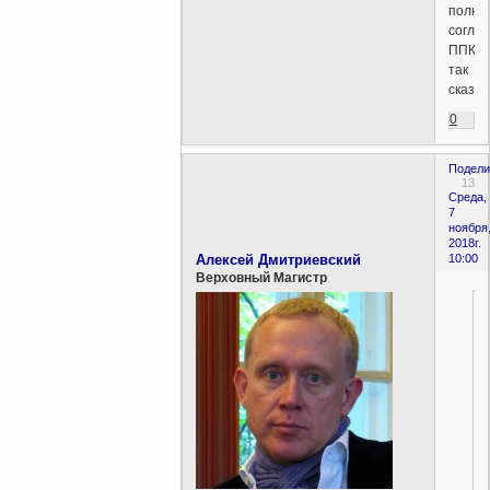
полно
соглас
ППКС
так
сказат
0
Подели
13
Среда,
7
ноября
2018г.
Алексей Дмитриевский
10:00
Верховный Магистр