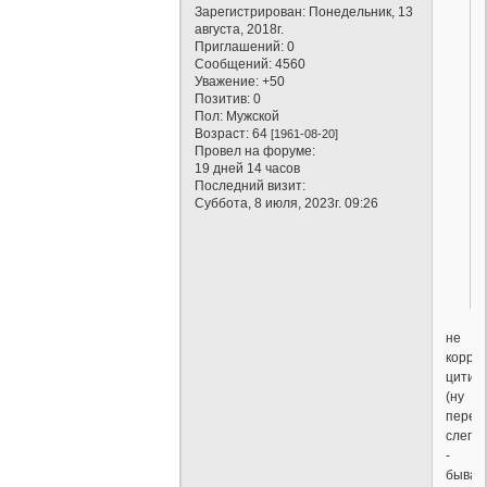
Зарегистрирован
: Понедельник, 13
августа, 2018г.
Приглашений:
0
Сообщений:
4560
Уважение:
+50
Позитив:
0
Пол:
Мужской
Возраст:
64
[1961-08-20]
Провел на форуме:
19 дней 14 часов
Последний визит:
Суббота, 8 июля, 2023г. 09:26
не
корре
цитир
(ну
перед
слегка
-
бывает