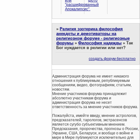
или
фото
"расшифрованный
Апокалипсис".
»
Религия эзотерика философия
анекдоты и демотиваторы на
религиозном форуме - религиозные
форумы
»
Философия надежды
»
Так
Бог нуждается в религии или нет?
создать форум бесплатно
Администрация форума не имеет никакого
отношения к публикуемым, републикуемым
сообщениям, видео, фотографиям, статьям,
новостям.
Мнение участников форума принадлежит
абсолютно участникам форума и
администрация форума не несет
ответственность за мнение участников форума.
Пожалуйста, имейте ввиду, мнение астрологов,
предсказателей, тарологов, экстрасенсов
является сугубо субъективным мнением.
Предсказания, пророчества, прогнозы о России,
Украине, США, Беларуси, и вообще о войне и
мире в Мире публикуются исключительно для