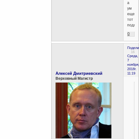
а
ум
еще
тот
подле
0
Подели
16
Среда,
7
ноября
2018г.
Алексей Дмитриевский
11:19
Верховный Магистр