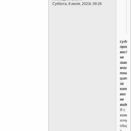
Суббота, 8 июля, 2023г. 09:26
судар
прош
вас!!!
не
завал
мои
темы
цита
за
кото
вас
не
видно.
Я с
вами
хочу
общат