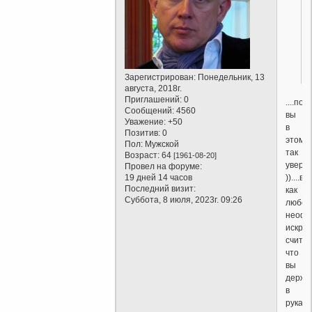
Зарегистрирован
: Понедельник, 13
августа, 2018г.
Приглашений:
0
....поч
Сообщений:
4560
вы
Уважение:
+50
в
Позитив:
0
этом
Пол:
Мужской
так
Возраст:
64
[1961-08-20]
увере
Провел на форуме:
))....вы
19 дней 14 часов
Последний визит:
как
Суббота, 8 июля, 2023г. 09:26
любой
неофи
искре
считае
что
вы
держи
в
руках