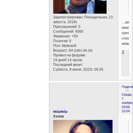
Зарегистрирован
: Понедельник, 13
августа, 2018г.
....вид
Приглашений:
0
какие
Сообщений:
4560
прекр
Уважение:
+50
слова!!
Позитив:
0
живые)
Пол:
Мужской
Возраст:
64
[1961-08-20]
0
Провел на форуме:
19 дней 14 часов
Последний визит:
Суббота, 8 июля, 2023г. 09:26
Подели
15
Среда,
7
ноября
2018г.
miumiu
10:04
Хэппи