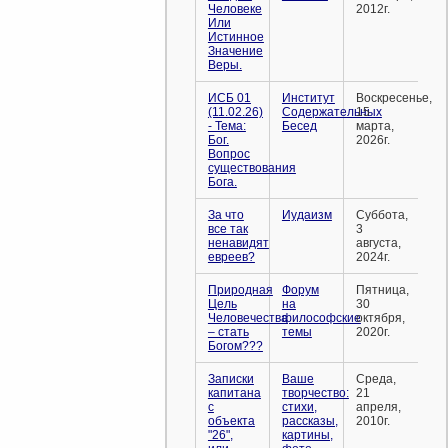
Человеке
2012г.
Или
Истинное
Значение
Веры.
ИСБ 01
Институт
Воскресенье,
(11.02.26)
Содержательных
15
- Тема:
Бесед
марта,
Бог.
2026г.
Вопрос
существования
Бога.
За что
Иудаизм
Суббота,
все так
3
ненавидят
августа,
евреев?
2024г.
Природная
Форум
Пятница,
Цель
на
30
Человечества
философские
октября,
– стать
темы
2020г.
Богом???
Записки
Ваше
Среда,
капитана
творчество:
21
с
стихи,
апреля,
объекта
рассказы,
2010г.
"26",
картины,