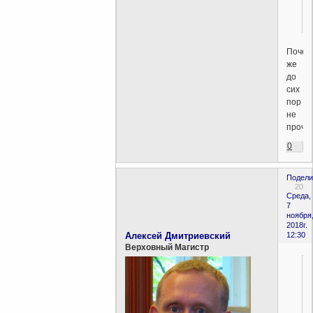
Почем
же
до
сих
пор
не
прочит
0
Подели
20
Среда,
7
ноября
2018г.
Алексей Дмитриевский
12:30
Верховный Магистр