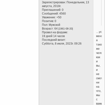
Зарегистрирован
: Понедельник, 13
августа, 2018г.
Приглашений:
0
Сообщений:
4560
Уважение:
+50
Позитив:
0
Пол:
Мужской
Возраст:
64
[1961-08-20]
....ус
Провел на форуме:
меня,
19 дней 14 часов
Последний визит:
я
Суббота, 8 июля, 2023г. 09:26
такой
же
челов
как
и
вы,
и
не
смотр
ни
на
что,
мы
с
вами