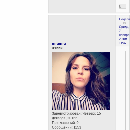
0
Подели
19
Среда,
7
ноября
2018г.
miumiu
11:47
Хэппи
Зарегистрирован
: Четверг, 15
декабря, 2016г.
Приглашений:
0
Сообщений:
1153