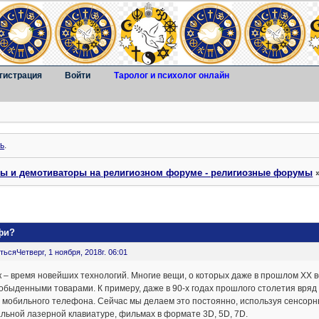
гистрация
Войти
Таролог и психолог онлайн
ь
.
ты и демотиваторы на религиозном форуме - религиозные форумы
фи?
ться
Четверг, 1 ноября, 2018г. 06:01
к – время новейших технологий. Многие вещи, о которых даже в прошлом XX 
обыденными товарами. К примеру, даже в 90-х годах прошлого столетия вряд л
 мобильного телефона. Сейчас мы делаем это постоянно, используя сенсор
льной лазерной клавиатуре, фильмах в формате 3D, 5D, 7D.