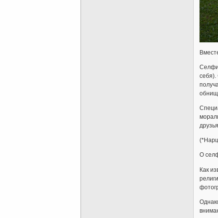
Вместе
Селфи 
себя).
получа
обнища
Специа
морал
друзья
(*Нар
О сел
Как из
религи
фотог
Однако
внима