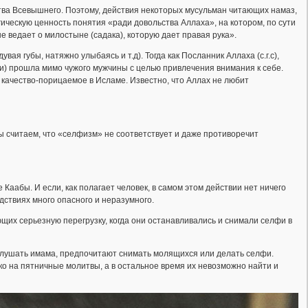
тва Всевышнего. Поэтому, действия некоторых мусульман читающих намаз,
ческую ценность понятия «ради довольства Аллаха», на котором, по сути
 не ведает о милостыне (садака), которую дает правая рука».
я губы, натяжно улыбаясь и т.д). Тогда как Посланник Аллаха (с.г.с),
и) прошла мимо чужого мужчины с целью привлечения внимания к себе.
 качество-порицаемое в Исламе. Известно, что Аллах не любит
ы считаем, что «селфизм» не соответствует и даже противоречит
аабы. И если, как полагает человек, в самом этом действии нет ничего
ледствиях много опасного и неразумного.
щих серьезную перегрузку, когда они останавливались и снимали селфи в
 слушать имама, предпочитают снимать молящихся или делать селфи.
ько на пятничные молитвы, а в остальное время их невозможно найти и