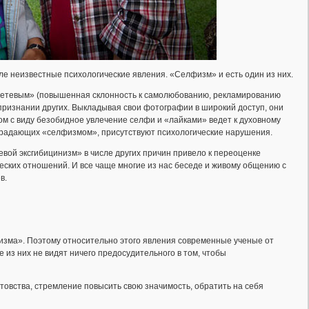
ле неизвестные психологические явления. «Селфизм» и есть один из них.
 «сетевым» (повышенная склонность к самолюбованию, рекламированию
признании других. Выкладывая свои фотографии в широкий доступ, они
м с виду безобидное увлечение селфи и «лайками» ведет к духовному
страдающих «селфизмом», присутствуют психологические нарушения.
вой эксгибицинизм» в числе других причин привело к переоценке
ских отношений. И все чаще многие из нас беседе и живому общению с
в.
физма». Поэтому относительно этого явления современные ученые от
 из них не видят ничего предосудительного в том, чтобы
стовства, стремление повысить свою значимость, обратить на себя