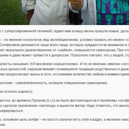
 с суперсовременной техникой, гаджетами в нашу жизнь пришли новые, досе
– по мнению психологов, вид эксгибиционизма, условно назвать его можно
 Селфизмом увлекаются чаще всего люди, которые нуждаются во внимании и 
ют моральное удовлетворение от «лайков», повышается самооценка. При это
нию и даже может привести к депрессии. Психологи считают, что у людей, 
листы называют XXI век веком «нарциссизма». И по их мнению, именно «сете
ьных ценностей, нарушив веками сложившиеся традиции родственных и друже
ми предпочитают жизнь в сети, отслеживая количество лайков и комментарие
циссизм – самовлюбленность, излишне повышенная самооценка)
фи огласно шариату:
вестно, во времена Пророка (с.г.с) не было фотоаппаратов и проблемы «сел
и сделали заключение «ижтихад» и вынесли фетву. Надо отметить, что многие
рафироваться.
, основная цель селфи – не просто запечатлеть себя в кадре, а желание хва
ние.