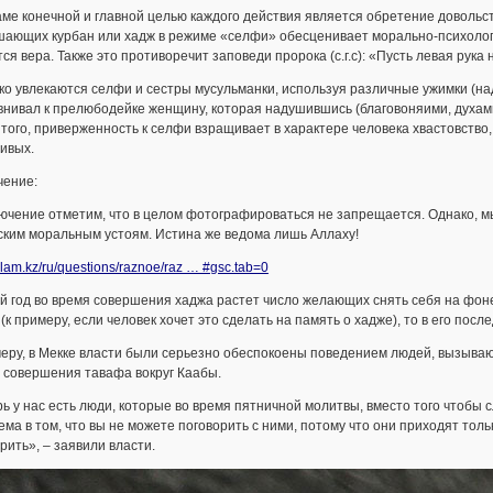
ме конечной и главной целью каждого действия является обретение довольс
ающих курбан или хадж в режиме «селфи» обесценивает морально-психологи
ся вера. Также это противоречит заповеди пророка (с.г.с): «Пусть левая рука
о увлекаются селфи и сестры мусульманки, используя различные ужимки (надува
нивал к прелюбодейке женщину, которая надушившись (благовоняими, духам
того, приверженность к селфи взращивает в характере человека хвастовство,
ивых.
чение:
ючение отметим, что в целом фотографироваться не запрещается. Однако, м
ским моральным устоям. Истина же ведома лишь Аллаху!
islam.kz/ru/questions/raznoe/raz … #gsc.tab=0
 год во время совершения хаджа растет число желающих снять себя на фоне К
 (к примеру, если человек хочет это сделать на память о хадже), то в его пос
еру, в Мекке власти были серьезно обеспокоены поведением людей, вызываю
 совершения тавафа вокруг Каабы.
ь у нас есть люди, которые во время пятничной молитвы, вместо того чтобы
ма в том, что вы не можете поговорить с ними, потому что они приходят тол
рить», – заявили власти.