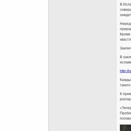
В Исла
соверш
зиждет
Нередк
прирав
Кроме 
хвастл
Заклю
В закл
ислам
http://
Каждый
такого
К прим
разгар
«Тепер
Пробле
погово