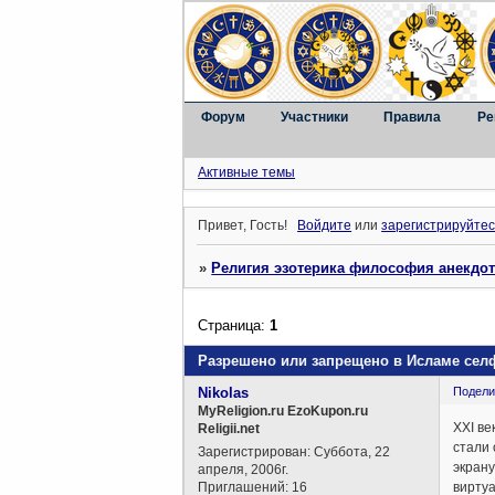
Форум
Участники
Правила
Ре
Активные темы
Привет, Гость!
Войдите
или
зарегистрируйтес
»
Религия эзотерика философия анекдо
Страница:
1
Разрешено или запрещено в Исламе сел
Nikolas
Подели
MyReligion.ru EzoKupon.ru
XXI ве
Religii.net
стали 
Зарегистрирован
: Суббота, 22
экрану
апреля, 2006г.
Приглашений:
16
виртуа