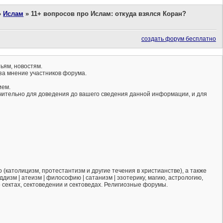
»
Ислам
»
11+ вопросов про Ислам: откуда взялся Коран?
создать форум бесплатно
ьям, новостям.
за мнение участников форума.
ием.
ючительно для доведения до вашего сведения данной информации, и для
(католицизм, протестантизм и другие течения в христианстве), а также
ддизм | атеизм | философию | сатанизм | эзотерику, магию, астрологию,
о сектах, сектоведении и сектоведах. Религиозные форумы.