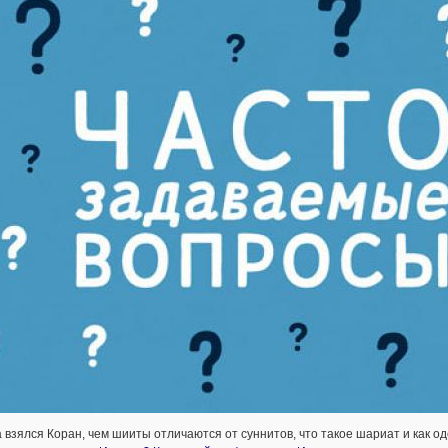
 взялся Коран, чем шииты отличаются от суннитов, что такое шариат и как од