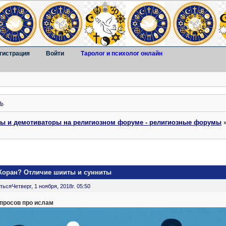
гистрация
Войти
Таролог и психолог онлайн
ь
.
ты и демотиваторы на религиозном форуме - религиозные форумы
 Коран? Отличие шииты и сунниты
ться
Четверг, 1 ноября, 2018г. 05:50
опросов про ислам