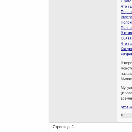
С чего
Что та
Перев
Внутр
Полож
Полно
В как
Обяза
Что та
Как ус
Разре
В пере
моноте
называ
Милосе
Мусуль
(Ибраг
време
https:
0
Страница:
1