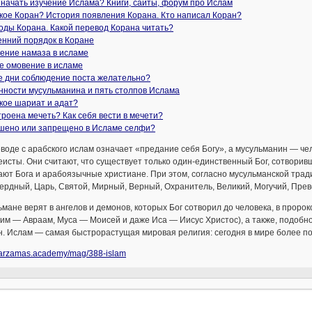
 начать изучение Ислама? Книги, сайты, форум про Ислам
кое Коран? История появления Корана. Кто написал Коран?
оды Корана. Какой перевод Корана читать?
енний порядок в Коране
ение намаза в исламе
е омовение в исламе
ие дни соблюдение поста желательно?
нности мусульманина и пять столпов Ислама
кое шариат и адат?
троена мечеть? Как себя вести в мечети?
шено или запрещено в Исламе селфи?
воде с арабского ислам означает «предание себя Богу», а мусульма­нин — чел
исты. Они считают, что существует только один-единственный Бог, сотворивши
ют Бога и арабоязычные христиане. При этом, согласно му­сульманской трад
рдный, Царь, Святой, Мирный, Верный, Охранитель, Великий, Могучий, Прев
мане верят в ангелов и демонов, которых Бог сотворил до человека, в прор
им — Авраам, Муса — Моисей и даже Иса — Иисус Христос), а также, подобн
н. Ислам — самая быстрорастущая мировая религия: сегодня в мире более п
//arzamas.academy/mag/388-islam