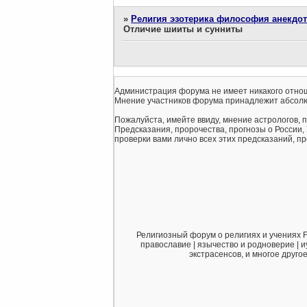
»
Религия эзотерика философия анекдо
Отличие шииты и сунниты
Администрация форума не имеет никакого отнош
Мнение участников форума принадлежит абсолю
Пожалуйста, имейте ввиду, мнение астрологов, 
Предсказания, пророчества, прогнозы о России,
проверки вами лично всех этих предсказаний, про
Религиозный форум о религиях и учениях F
православие | язычество и родноверие | и
экстрасенсов, и многое друго