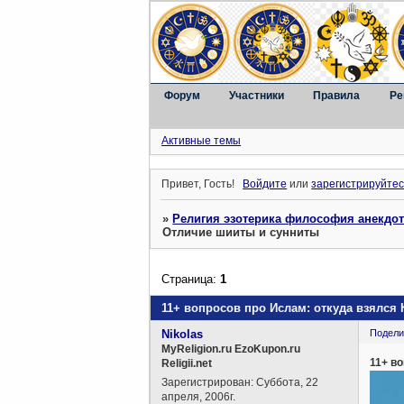
Форум
Участники
Правила
Ре
Активные темы
Привет, Гость!
Войдите
или
зарегистрируйтес
»
Религия эзотерика философия анекдо
Отличие шииты и сунниты
Страница:
1
11+ вопросов про Ислам: откуда взялся
Nikolas
Подели
MyReligion.ru EzoKupon.ru
11+ в
Religii.net
Зарегистрирован
: Суббота, 22
апреля, 2006г.