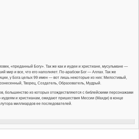
овек, «преданный Богу». Так же как и иудеи и христиане, мусуль­мане —
й мир и все, что его наполняет. По-арабски Бог — Аллах. Так же
иции, у Бога целых 99 имен — вот лишь некоторые из них: Милостивый,
ознесенный, Творец, Создатель, Образователь, Мудрый.
оков, большинство из которых отождествляются с библейскими персонажами
о иудеям и христианам, ожидают пришествия Мессии (Махди) в конце
олутора миллиардов ее последователей.