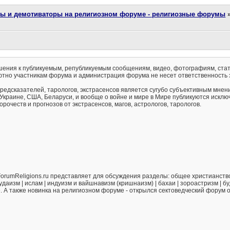
ты и демотиваторы на религиозном форуме - религиозные форумы
ения к публикуемым, републикуемым сообщениям, видео, фотографиям, стат
тно участникам форума и администрация форума не несет ответственность 
предсказателей, тарологов, экстрасенсов является сугубо субъективным мнен
 Украине, США, Беларуси, и вообще о войне и мире в Мире публикуются искл
рочеств и прогнозов от экстрасенсов, магов, астрологов, тарологов.
orumReligions.ru представляет для обсуждения разделы: общее христианство 
удаизм | ислам | индуизм и вайшнавизм (кришнаизм) | бахаи | зороастризм | бу
е. А также новинка на религиозном форуме - открылся сектоведческий форум 