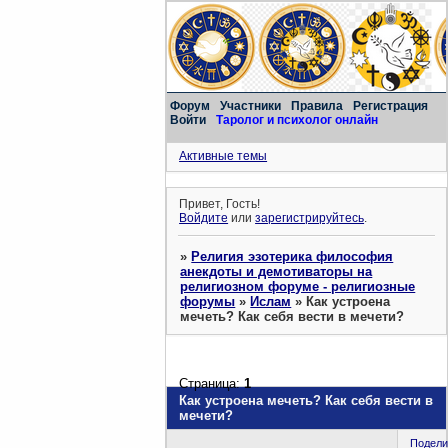
Форум
Участники
Правила
Регистрация
Войти
Таролог и психолог онлайн
Активные темы
Привет, Гость!
Войдите
или
зарегистрируйтесь
.
»
Религия эзотерика философия
анекдоты и демотиваторы на
религиозном форуме - религиозные
форумы
»
Ислам
»
Как устроена
мечеть? Как себя вести в мечети?
Страница:
1
Как устроена мечеть? Как себя вести в
мечети?
Подели