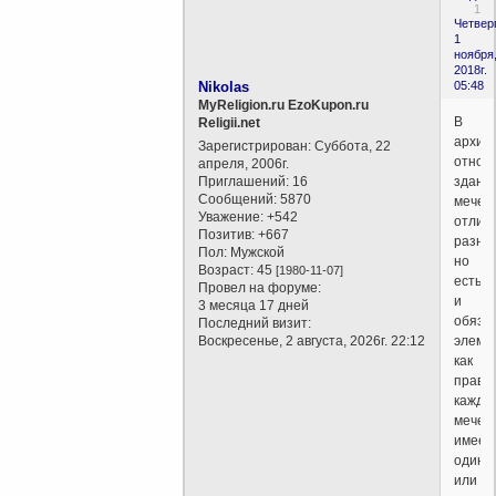
1
Четверг
1
ноября
2018г.
Nikolas
05:48
MyReligion.ru EzoKupon.ru
В
Religii.net
архит
Зарегистрирован
: Суббота, 22
отнош
апреля, 2006г.
Приглашений:
16
здани
Сообщений:
5870
мечет
Уважение:
+542
отлич
Позитив:
+667
разно
Пол:
Мужской
но
Возраст:
45
[1980-11-07]
есть
Провел на форуме:
и
3 месяца 17 дней
обяза
Последний визит:
Воскресенье, 2 августа, 2026г. 22:12
элеме
как
прави
кажда
мечет
имеет
один
или