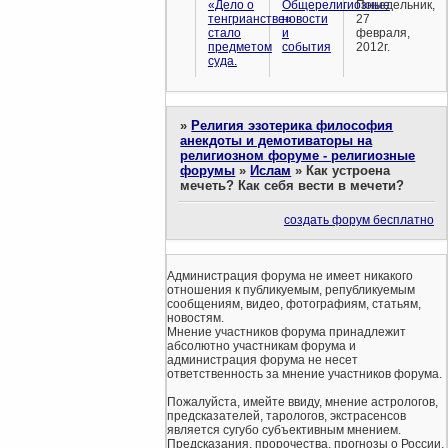
«Дело о
Общерелигиозные
Понедельник,
тенгрианстве»
новости
27
стало
и
февраля,
предметом
события
2012г.
суда.
»
Религия эзотерика философия
анекдоты и демотиваторы на
религиозном форуме - религиозные
форумы
»
Ислам
»
Как устроена
мечеть? Как себя вести в мечети?
создать форум бесплатно
Администрация форума не имеет никакого
отношения к публикуемым, републикуемым
сообщениям, видео, фотографиям, статьям,
новостям.
Мнение участников форума принадлежит
абсолютно участникам форума и
администрация форума не несет
ответственность за мнение участников форума.
Пожалуйста, имейте ввиду, мнение астрологов,
предсказателей, тарологов, экстрасенсов
является сугубо субъективным мнением.
Предсказания, пророчества, прогнозы о России,