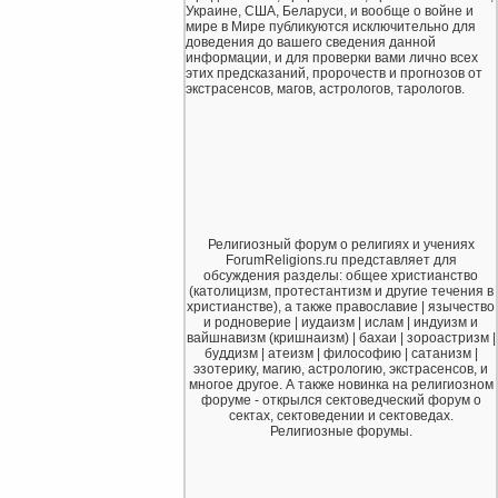
Украине, США, Беларуси, и вообще о войне и
мире в Мире публикуются исключительно для
доведения до вашего сведения данной
информации, и для проверки вами лично всех
этих предсказаний, пророчеств и прогнозов от
экстрасенсов, магов, астрологов, тарологов.
Религиозный форум о религиях и учениях
ForumReligions.ru представляет для
обсуждения разделы: общее христианство
(католицизм, протестантизм и другие течения в
христианстве), а также православие | язычество
и родноверие | иудаизм | ислам | индуизм и
вайшнавизм (кришнаизм) | бахаи | зороастризм |
буддизм | атеизм | философию | сатанизм |
эзотерику, магию, астрологию, экстрасенсов, и
многое другое. А также новинка на религиозном
форуме - открылся сектоведческий форум о
сектах, сектоведении и сектоведах.
Религиозные форумы.