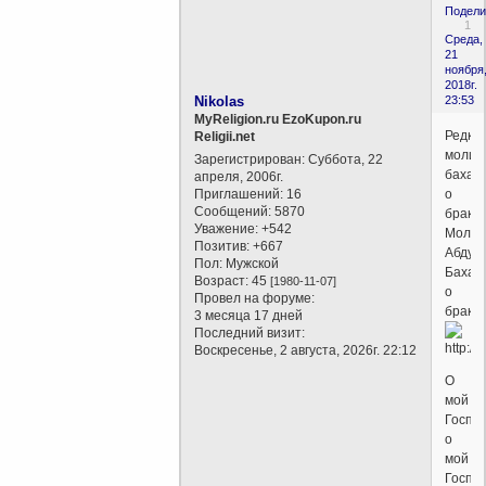
Подели
1
Среда,
21
ноября
2018г.
Nikolas
23:53
MyReligion.ru EzoKupon.ru
Редки
Religii.net
молит
Зарегистрирован
: Суббота, 22
бахаи
апреля, 2006г.
Приглашений:
16
о
Сообщений:
5870
браке.
Уважение:
+542
Молит
Позитив:
+667
Абдул-
Пол:
Мужской
Баха
Возраст:
45
[1980-11-07]
о
Провел на форуме:
браке
3 месяца 17 дней
Последний визит:
Воскресенье, 2 августа, 2026г. 22:12
О
мой
Господ
о
мой
Господ