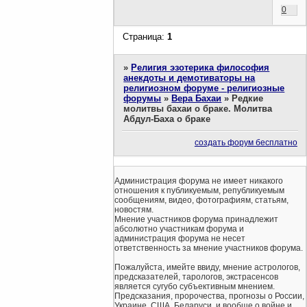
0
Страница:
1
»
Религия эзотерика философия
анекдоты и демотиваторы на
религиозном форуме - религиозные
форумы
»
Вера Бахаи
»
Редкие
молитвы бахаи о браке. Молитва
Абдул-Баха о браке
создать форум бесплатно
Администрация форума не имеет никакого
отношения к публикуемым, републикуемым
сообщениям, видео, фотографиям, статьям,
новостям.
Мнение участников форума принадлежит
абсолютно участникам форума и
администрация форума не несет
ответственность за мнение участников форума.
Пожалуйста, имейте ввиду, мнение астрологов,
предсказателей, тарологов, экстрасенсов
является сугубо субъективным мнением.
Предсказания, пророчества, прогнозы о России,
Украине, США, Беларуси, и вообще о войне и