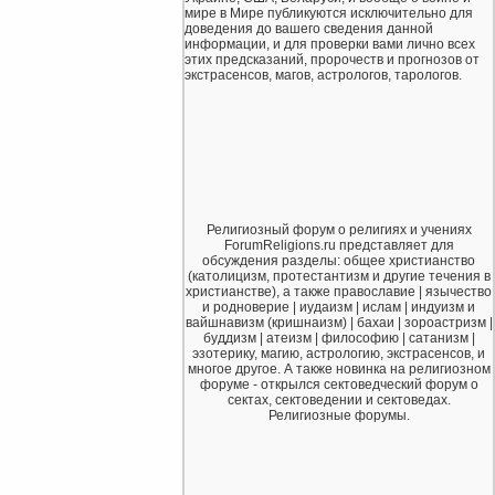
мире в Мире публикуются исключительно для
доведения до вашего сведения данной
информации, и для проверки вами лично всех
этих предсказаний, пророчеств и прогнозов от
экстрасенсов, магов, астрологов, тарологов.
Религиозный форум о религиях и учениях
ForumReligions.ru представляет для
обсуждения разделы: общее христианство
(католицизм, протестантизм и другие течения в
христианстве), а также православие | язычество
и родноверие | иудаизм | ислам | индуизм и
вайшнавизм (кришнаизм) | бахаи | зороастризм |
буддизм | атеизм | философию | сатанизм |
эзотерику, магию, астрологию, экстрасенсов, и
многое другое. А также новинка на религиозном
форуме - открылся сектоведческий форум о
сектах, сектоведении и сектоведах.
Религиозные форумы.