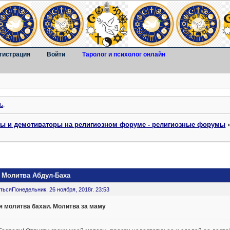
гистрация
Войти
Таролог и психолог онлайн
ь
.
ты и демотиваторы на религиозном форуме - религиозные форумы
. Молитва Абдул-Баха
ться
Понедельник, 26 ноября, 2018г. 23:53
я молитва бахаи. Молитва за маму