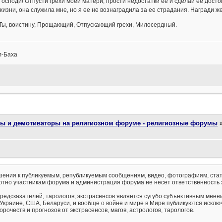
Господи! Отпусти грехи моей матери, прости недостатки ее и сделай ее дост
жизни, она служила мне, но я ее не вознаградила за ее страдания. Награди же
Ты, воистину, Прощающий, Отпускающий грехи, Милосердный.
л-Баха
ты и демотиваторы на религиозном форуме - религиозные форумы
ения к публикуемым, републикуемым сообщениям, видео, фотографиям, стат
тно участникам форума и администрация форума не несет ответственность 
предсказателей, тарологов, экстрасенсов является сугубо субъективным мнен
 Украине, США, Беларуси, и вообще о войне и мире в Мире публикуются искл
рочеств и прогнозов от экстрасенсов, магов, астрологов, тарологов.