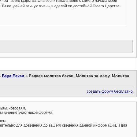
ойной Твоего Царства. Она воспитывала меня с самого начала моей
 Ты ее, дай ей вечную жизнь, и сделай ее достойной Твоего Царства.
»
Вера Бахаи
»
Редкая молитва бахаи. Молитва за маму. Молитва
создать форум бесплатно
ьям, новостям.
за мнение участников форума.
ием.
ючительно для доведения до вашего сведения данной информации, и для