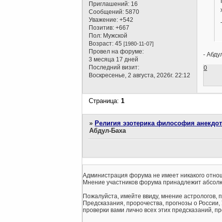
Приглашений:
16
Сообщений:
5870
Уважение:
+542
Позитив:
+667
Пол:
Мужской
Возраст:
45
[1980-11-07]
Провел на форуме:
- Абду
3 месяца 17 дней
Последний визит:
0
Воскресенье, 2 августа, 2026г. 22:12
Страница:
1
»
Религия эзотерика философия анекдо
Абдул-Баха
Администрация форума не имеет никакого отнош
Мнение участников форума принадлежит абсолю
Пожалуйста, имейте ввиду, мнение астрологов, 
Предсказания, пророчества, прогнозы о России,
проверки вами лично всех этих предсказаний, про