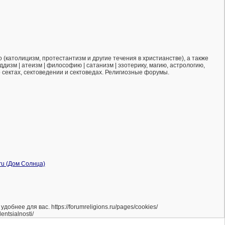
(католицизм, протестантизм и другие течения в христианстве), а также
ддизм | атеизм | философию | сатанизм | эзотерику, магию, астрологию,
о сектах, сектоведении и сектоведах. Религиозные форумы.
нее для вас. https://forumreligions.ru/pages/cookies/
ntsialnosti/