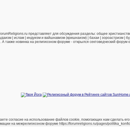
orumReligions.ru представляет для обсуждения разделы: общее христианство 
удаизм | ислам | индуизм и вайшнавизм (кришнаизм) | бахаи | зороастризм | бу
е. А также новинка на религиозном форуме - открылся сектоведческий форум 
е согласие на использование файлов cookie, помогающих нам сделать его удоб
и на межрелигиозном форуме https://forumreligions.ru/pages/politika_konfide