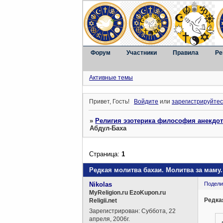
Форум
Участники
Правила
Ре
Активные темы
Привет, Гость!
Войдите
или
зарегистрируйтес
»
Религия эзотерика философия анекдо
Абдул-Баха
Страница:
1
Редкая молитва бахаи. Молитва за маму
Nikolas
Подели
MyReligion.ru EzoKupon.ru
Редка
Religii.net
Зарегистрирован
: Суббота, 22
апреля, 2006г.