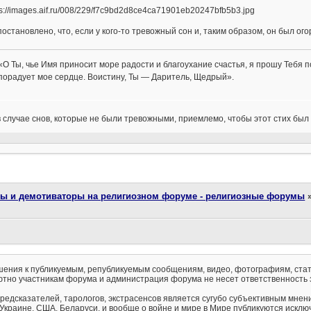
остановлено, что, если у кого-то тревожный сон и, таким образом, он был ог
«О Ты, чье Имя приносит море радости и благоухание счастья, я прошу Тебя по
порадует мое сердце. Воистину, Ты — Даритель, Щедрый».
 случае снов, которые не были тревожными, приемлемо, чтобы этот стих был
ты и демотиваторы на религиозном форуме - религиозные форумы
ения к публикуемым, републикуемым сообщениям, видео, фотографиям, стат
тно участникам форума и администрация форума не несет ответственность 
предсказателей, тарологов, экстрасенсов является сугубо субъективным мнен
 Украине, США, Беларуси, и вообще о войне и мире в Мире публикуются искл