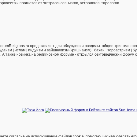
рочеств и прогнозов от экстрасенсов, магов, астрологов, тарологов.
orumReligions.ru представляет для обсуждения разделы: общее христианство 
удаизм | ислам | индуизм и вайшнавизм (кришнаизм) | бахаи | зороастризм | бу
е. А также новинка на религиозном форуме - открылся сектоведческий форум 
е согласие на использование файлов cookie, помогающих нам сделать его удоб