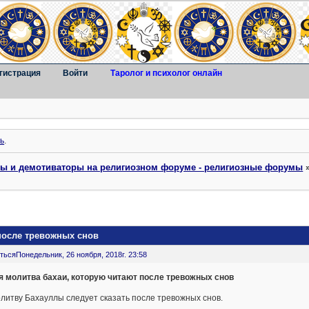
гистрация
Войти
Таролог и психолог онлайн
ь
.
ты и демотиваторы на религиозном форуме - религиозные форумы
после тревожных снов
ться
Понедельник, 26 ноября, 2018г. 23:58
я молитва бахаи, которую читают после тревожных снов
литву Бахауллы следует сказать после тревожных снов.