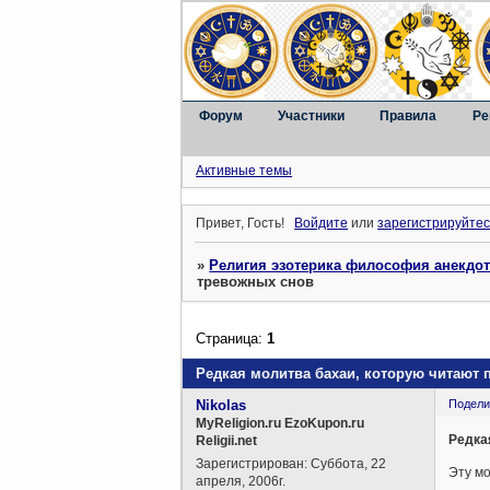
Форум
Участники
Правила
Ре
Активные темы
Привет, Гость!
Войдите
или
зарегистрируйтес
»
Религия эзотерика философия анекдо
тревожных снов
Страница:
1
Редкая молитва бахаи, которую читают 
Nikolas
Подели
MyReligion.ru EzoKupon.ru
Редка
Religii.net
Зарегистрирован
: Суббота, 22
Эту мо
апреля, 2006г.