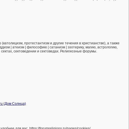
(католицизм, протестантизм и другие течения в христианстве), а также
ддизм | атеизм | философию | сатанизм | эзотерику, магию, астрологию,
о сектах, сектоведении и сектоведах. Религиозные форумы.
нее для вас. https://forumreligions.ru/pages/cookies/