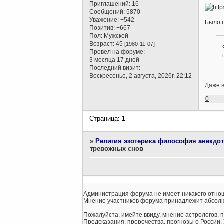
Приглашений:
16
Сообщений:
5870
Уважение:
+542
Было п
Позитив:
+667
Пол:
Мужской
Возраст:
45
[1980-11-07]
Провел на форуме:
3 месяца 17 дней
Последний визит:
Воскресенье, 2 августа, 2026г. 22:12
Даже в
0
Страница:
1
»
Религия эзотерика философия анекдо
тревожных снов
Администрация форума не имеет никакого отнош
Мнение участников форума принадлежит абсолю
Пожалуйста, имейте ввиду, мнение астрологов, 
Предсказания, пророчества, прогнозы о России,