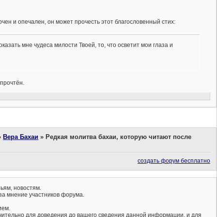
орчен и опечален, он может прочесть этот благословенный стих:
казать мне чудеса милости Твоей, то, что осветит мои глаза и
 прочтён.
»
Вера Бахаи
»
Редкая молитва бахаи, которую читают после
создать форум бесплатно
ьям, новостям.
за мнение участников форума.
ием.
ючительно для доведения до вашего сведения данной информации, и для