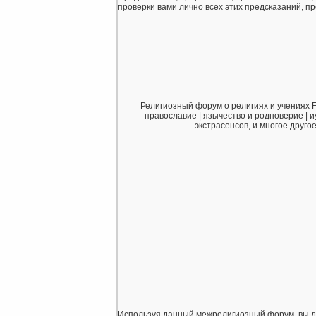
проверки вами лично всех этих предсказаний, про
Религиозный форум о религиях и учениях F
православие | язычество и родноверие | и
экстрасенсов, и многое друго
Используя данный межрелигиозный форум, вы дает