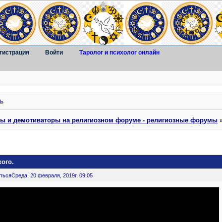
гистрация
Войти
Таролог и психолог онлайн
ь
.
ты и демотиваторы на религиозном форуме - религиозные форумы
ого.
ться
Среда, 20 февраля, 2019г. 09:05