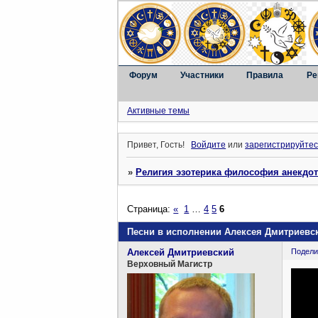
Форум
Участники
Правила
Ре
Активные темы
Привет, Гость!
Войдите
или
зарегистрируйтес
»
Религия эзотерика философия анекдо
Страница:
«
1
…
4
5
6
Песни в исполнении Алексея Дмитриевск
Алексей Дмитриевский
Подели
Верховный Магистр