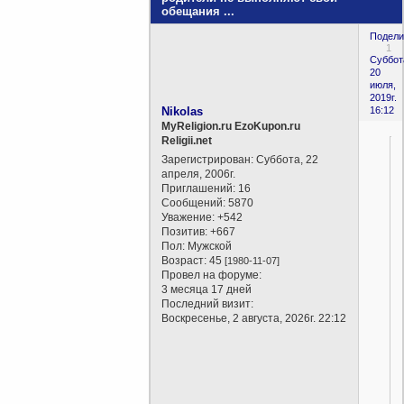
обещания ...
Подели
1
Суббот
20
июля,
2019г.
Nikolas
16:12
MyReligion.ru EzoKupon.ru
Religii.net
Зарегистрирован
: Суббота, 22
апреля, 2006г.
Приглашений:
16
Сообщений:
5870
Уважение:
+542
Позитив:
+667
Пол:
Мужской
Возраст:
45
[1980-11-07]
Провел на форуме:
3 месяца 17 дней
Последний визит:
Воскресенье, 2 августа, 2026г. 22:12