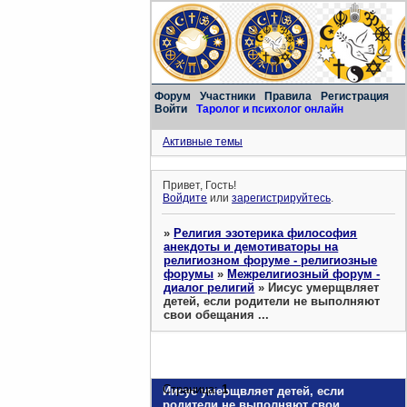
Форум
Участники
Правила
Регистрация
Войти
Таролог и психолог онлайн
Активные темы
Привет, Гость!
Войдите
или
зарегистрируйтесь
.
»
Религия эзотерика философия
анекдоты и демотиваторы на
религиозном форуме - религиозные
форумы
»
Межрелигиозный форум -
диалог религий
»
Иисус умерщвляет
детей, если родители не выполняют
свои обещания ...
Страница:
1
Иисус умерщвляет детей, если
родители не выполняют свои