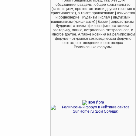
ForumReligions.ru представляет для
обсуждения разделы: общее христианство
(католицизм, протестантизм и другие течения в
христианстве), а также православие | язычество
и родноверие | иудаизм | ислам | индуизм и
вайшнавизм (кришнаизм) | бахаи | зороастризм |
буддизм | атеизм | философию | сатанизм |
эзотерику, магию, астрологию, экстрасенсов, и
многое другое. А также новинка на религиозном
форуме - открылся сектоведческий форум о
сектах, сектоведении и сектоведах.
Религиозные форумы.