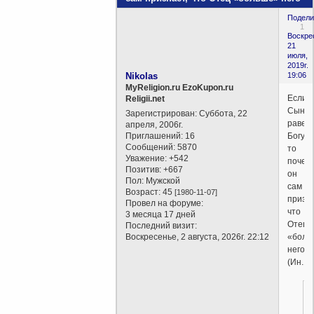
Подели
1
Воскре
21
июля,
2019г.
Nikolas
19:06
MyReligion.ru EzoKupon.ru
Если
Religii.net
Сын
Зарегистрирован
: Суббота, 22
равен
апреля, 2006г.
Приглашений:
16
Богу,
Сообщений:
5870
то
Уважение:
+542
почем
Позитив:
+667
он
Пол:
Мужской
сам
Возраст:
45
[1980-11-07]
призна
Провел на форуме:
что
3 месяца 17 дней
Отец
Последний визит:
Воскресенье, 2 августа, 2026г. 22:12
«боль
него?
(Ин.14