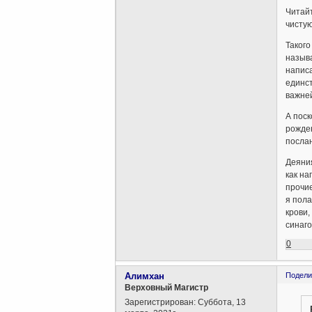
Читайт
чистую
Такого
называ
написа
единст
важне
А поск
рожден
послан
Деяния
как на
прочие
я пола
крови,
синаго
0
Алимхан
Подели
Верховный Магистр
Зарегистрирован
: Суббота, 13