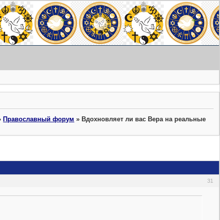
»
Православный форум
»
Вдохновляет ли вас Вера на реальные
31