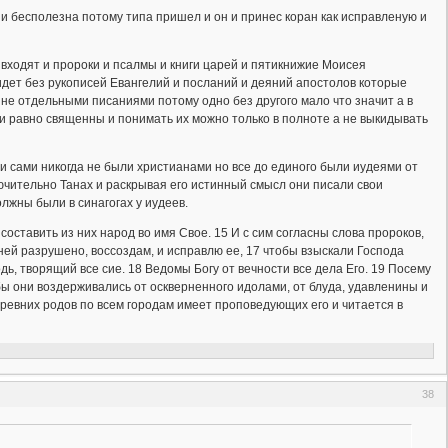
и бесполезна потому типа пришел и он и принес коран как исправленую и
й входят и пророки и псалмы и книги царей и пятикнижие Моисея
идет без рукописей Евангелий и посланий и деяний апостолов которые
не отдельными писаниями потому одно без другого мало что значит а в
и равно священны и понимать их можно только в полноте а не выкидывать
и сами никогда не были христианами но все до единого были иудеями от
ючительно Танах и раскрывая его истинный смысл они писали свои
лжны были в синагогах у иудеев.
оставить из них народ во имя Свое. 15 И с сим согласны слова пророков,
 ней разрушено, воссоздам, и исправлю ее, 17 чтобы взыскали Господа
ь, творящий все сие. 18 Ведомы Богу от вечности все дела Его. 19 Посему
бы они воздерживались от оскверненного идолами, от блуда, удавленины и
т древних родов по всем городам имеет проповедующих его и читается в
38