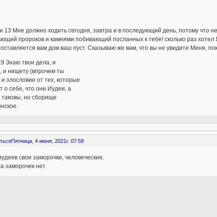
и 13 Мне должно ходить сегодня, завтра и в последующий день, потому что н
ющий пророков и камнями побивающий посланных к тебе! сколько раз хотел Я 
 оставляется вам дом ваш пуст. Сказываю же вам, что вы не увидите Меня, по
:9 Знаю твои дела, и
, и нищету (впрочем ты
, и злословие от тех, которые
т о себе, что они Иудеи, а
 таковы, но сборище
нское.
ться
Пятница, 4 июня, 2021г. 07:58
иудеев свои заморочки, человеческие.
га заморочек нет.