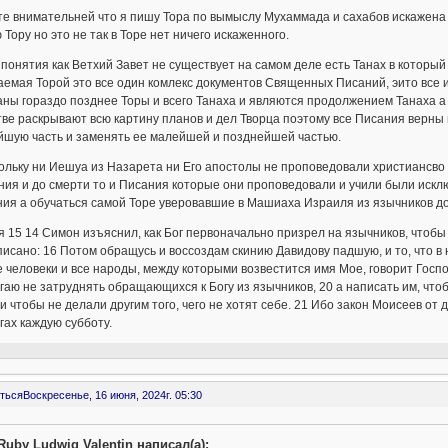
е внимательней что я пишу Тора по вымыслу Мухаммада и сахабов искажена 
 Тору но это не так в Торе нет ничего искаженного.
 понятия как Ветхий Завет не существует на самом деле есть Танах в которы
емая Торой это все один комлекс документов Священных Писаний, эито все 
ны гораздо позднее Торы и всего Танаха и являются продолжением Танаха а 
ве раскрывают всю картину планов и дел Творца поэтому все Писания верны 
йшую часть и заменять ее малейшей и позднейшей частью.
ольку ни Иешуа из Назарета ни Его апостолы не проповедовали христиансво 
ия и до смерти то и Писания которые они проповедовали и учили были искл
ия а обучаться самой Торе уверовавшие в Машиаха Израиля из язычников до
 15 14 Симон изъяснил, как Бог первоначально призрел на язычников, чтобы с
писано: 16 Потом обращусь и воссоздам скинию Давидову падшую, и то, что в
 человеки и все народы, между которыми возвестится имя Мое, говорит Господ
гаю не затруднять обращающихся к Богу из язычников, 20 а написать им, что
 и чтобы не делали другим того, чего не хотят себе. 21 Ибо закон Моисеев о
гах каждую субботу.
ться
Воскресенье, 16 июня, 2024г. 05:30
Ruby Ludwig Valentin написал(а):