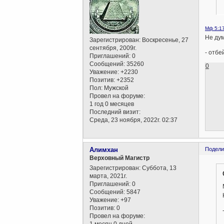
Мф 5:1
Не дум
Зарегистрирован
: Воскресенье, 27
сентября, 2009г.
- отбе
Приглашений:
0
Сообщений:
35260
0
Уважение:
+2230
Позитив:
+2352
Пол:
Мужской
Провел на форуме:
1 год 0 месяцев
Последний визит:
Среда, 23 ноября, 2022г. 02:37
Алимхан
Подели
Верховный Магистр
Зарегистрирован
: Суббота, 13
марта, 2021г.
Приглашений:
0
Сообщений:
5847
Уважение:
+97
Позитив:
0
Провел на форуме: