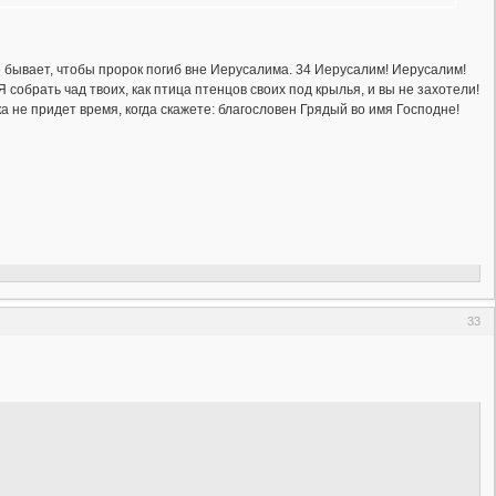
е бывает, чтобы пророк погиб вне Иерусалима. 34 Иерусалим! Иерусалим!
собрать чад твоих, как птица птенцов своих под крылья, и вы не захотели!
ка не придет время, когда скажете: благословен Грядый во имя Господне!
33