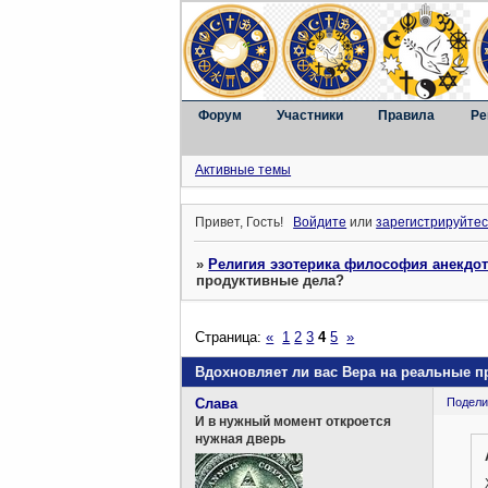
Форум
Участники
Правила
Ре
Активные темы
Привет, Гость!
Войдите
или
зарегистрируйтес
»
Религия эзотерика философия анекдо
продуктивные дела?
Страница:
«
1
2
3
4
5
»
Вдохновляет ли вас Вера на реальные 
Слава
Подели
И в нужный момент откроется
нужная дверь