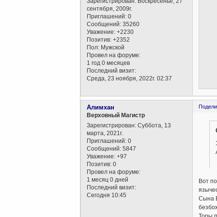
Зарегистрирован
: Воскресенье, 27
сентября, 2009г.
Приглашений:
0
Сообщений:
35260
Уважение:
+2230
Позитив:
+2352
Пол:
Мужской
Провел на форуме:
1 год 0 месяцев
Последний визит:
Среда, 23 ноября, 2022г. 02:37
Алимхан
Подели
Верховный Магистр
Зарегистрирован
: Суббота, 13
марта, 2021г.
Приглашений:
0
Сообщений:
5847
Уважение:
+97
Позитив:
0
Провел на форуме:
1 месяц 0 дней
Вот по
Последний визит:
язычес
Сегодня 10:45
Сына Б
безбож
Торы п