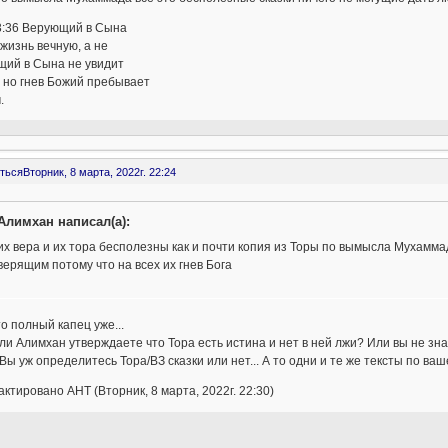
3:36 Верующий в Сына
жизнь вечную, а не
щий в Сына не увидит
 но гнев Божий пребывает
.
ться
Вторник, 8 марта, 2022г. 22:24
Алимхан написал(а):
их вера и их тора бесполезны как и почти копия из Торы по вымысла Мухамма
верящим потому что на всех их гнев Бога
то полный капец уже...
ли Алимхан утверждаете что Тора есть истина и нет в ней лжи? Или вы не зна
Вы уж определитесь Тора/ВЗ сказки или нет... А то одни и те же тексты по ва
ктировано AHT (Вторник, 8 марта, 2022г. 22:30)