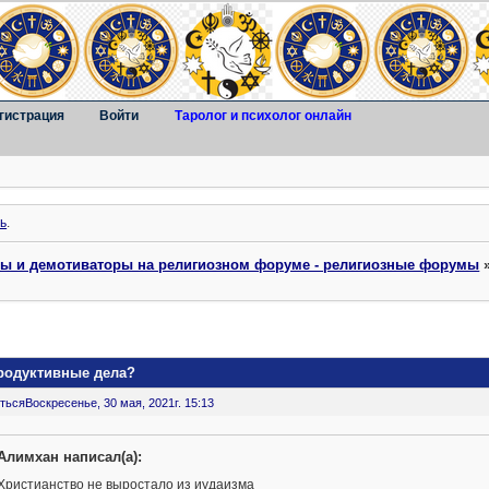
гистрация
Войти
Таролог и психолог онлайн
ь
.
ты и демотиваторы на религиозном форуме - религиозные форумы
продуктивные дела?
ться
Воскресенье, 30 мая, 2021г. 15:13
Алимхан написал(а):
Христианство не выростало из иудаизма