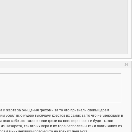
34
а и жертв за очищения грехов и за то что признали своим царем
им усеял всю иудею тысячами крестов их самих за то что не уверовали в
ывая себе что так они свои грехи на него переносят и будет такое
из Назарета, так что их вера и их тора бесполезны как и почти копия из
дям в них верящим потому что на всех их гнев Бога