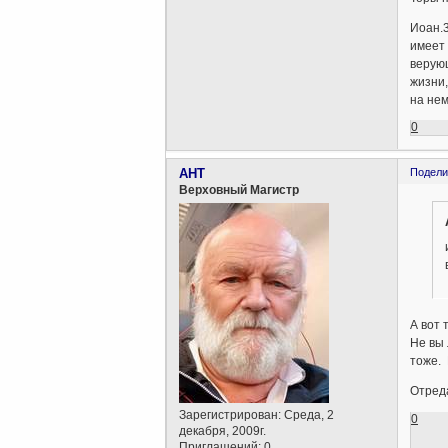
Иоан.
имеет 
верую
жизни,
на нем
0
AHT
Подели
Верховный Магистр
А вот 
Не вы 
тоже. 
Отреда
Зарегистрирован
: Среда, 2
0
декабря, 2009г.
Приглашений:
0