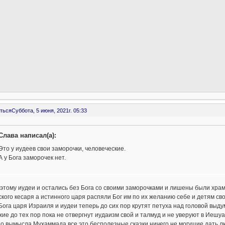
ться
Суббота, 5 июня, 2021г. 05:33
Слава написал(а):
Это у иудеев свои заморочки, человеческие.
А у Бога заморочек нет.
этому иудеи и остались без Бога со своими заморочками и лишены были храм
кого кесаря а истинного царя распяли Бог им по их желанию себе и детям сво
ога царя Израиля и иудеи теперь до сих пор крутят петуха над головой выдум
ие до тех пор пока не отвергнут иудаизм свой и талмуд и не уверуют в Иешуа 
о вымысла Мухаммада все это бесполезные сказки ничего не могущие дать лю