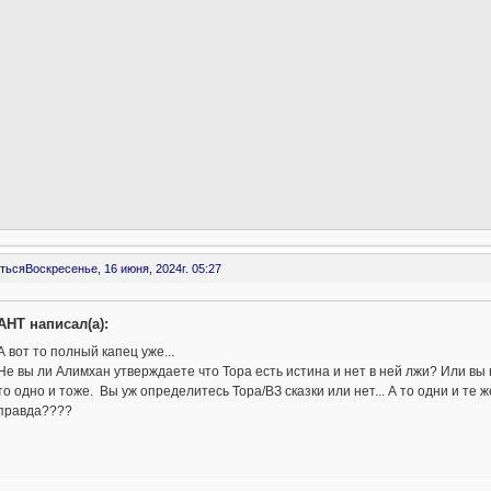
ться
Воскресенье, 16 июня, 2024г. 05:27
AHT написал(а):
А вот то полный капец уже...
Не вы ли Алимхан утверждаете что Тора есть истина и нет в ней лжи? Или вы 
то одно и тоже. Вы уж определитесь Тора/ВЗ сказки или нет... А то одни и те 
правда????