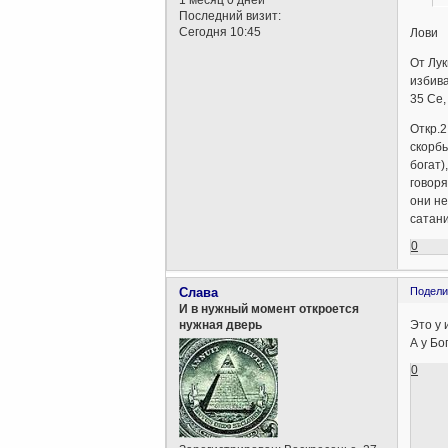
1 месяц 0 дней
Последний визит:
Сегодня 10:45
Лови
От Лук
избива
35 Се,
Откр.2
скорбь
богат)
говоря
они не
сатани
0
Слава
Подели
И в нужный момент откроется
Это у 
нужная дверь
А у Бо
0