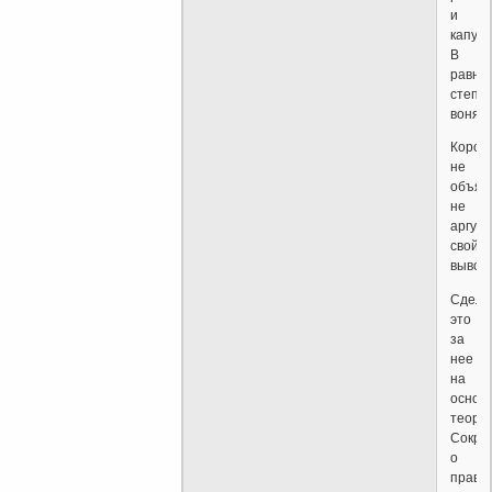
и
капуц
В
равно
степе
воняют
Корол
не
объяс
не
аргум
свой
вывод.
Сдела
это
за
нее
на
основ
теори
Сокра
о
прави