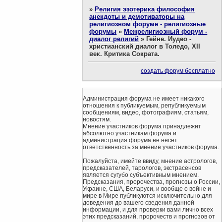
»
Религия эзотерика философия
анекдоты и демотиваторы на
религиозном форуме - религиозные
форумы
»
Межрелигиозный форум -
диалог религий
»
Гейне. Иудео -
христианский диалог в Толедо, XII
век. Критика Сократа.
создать форум бесплатно
Администрация форума не имеет никакого
отношения к публикуемым, републикуемым
сообщениям, видео, фотографиям, статьям,
новостям.
Мнение участников форума принадлежит
абсолютно участникам форума и
администрация форума не несет
ответственность за мнение участников форума.
Пожалуйста, имейте ввиду, мнение астрологов,
предсказателей, тарологов, экстрасенсов
является сугубо субъективным мнением.
Предсказания, пророчества, прогнозы о России,
Украине, США, Беларуси, и вообще о войне и
мире в Мире публикуются исключительно для
доведения до вашего сведения данной
информации, и для проверки вами лично всех
этих предсказаний, пророчеств и прогнозов от