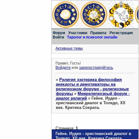
Форум
Участники
Правила
Регистрация
Войти
Таролог и психолог онлайн
Активные темы
Привет, Гость!
Войдите
или
зарегистрируйтесь
.
»
Религия эзотерика философия
анекдоты и демотиваторы на
религиозном форуме - религиозные
форумы
»
Межрелигиозный форум -
диалог религий
»
Гейне. Иудео -
христианский диалог в Толедо, XII
век. Критика Сократа.
Страница:
1
Гейне. Иудео - христианский диалог в
Толедо, XII век. Критика Сократа.