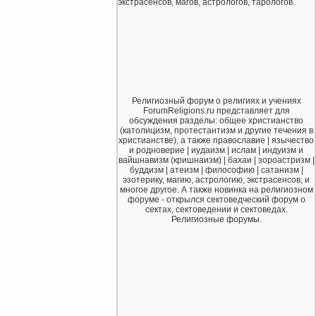
экстрасенсов, магов, астрологов, тарологов.
Религиозный форум о религиях и учениях
ForumReligions.ru представляет для
обсуждения разделы: общее христианство
(католицизм, протестантизм и другие течения в
христианстве), а также православие | язычество
и родноверие | иудаизм | ислам | индуизм и
вайшнавизм (кришнаизм) | бахаи | зороастризм |
буддизм | атеизм | философию | сатанизм |
эзотерику, магию, астрологию, экстрасенсов, и
многое другое. А также новинка на религиозном
форуме - открылся сектоведческий форум о
сектах, сектоведении и сектоведах.
Религиозные форумы.