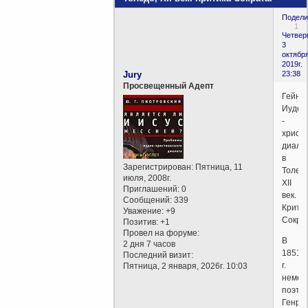
Подели
1
Четверг
3
октября
2019г.
Jury
23:38
Просвещенный Адепт
Гейне.
Иудео
-
христ
диало
в
Зарегистрирован
: Пятница, 11
Толедо
июля, 2008г.
XII
Приглашений:
0
век.
Сообщений:
339
Крити
Уважение:
+9
Сокра
Позитив:
+1
Провел на форуме:
В
2 дня 7 часов
1851
Последний визит:
г.
Пятница, 2 января, 2026г. 10:03
немец
поэт
Генри