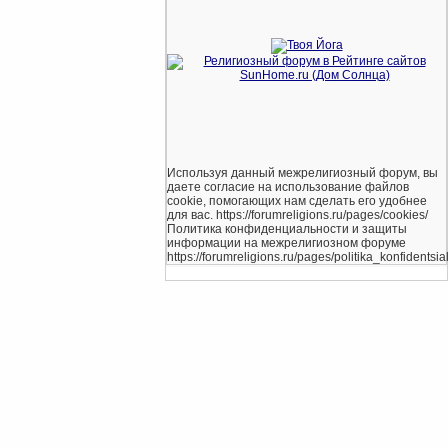
Используя данный межрелигиозный форум, вы
даете согласие на использование файлов
cookie, помогающих нам сделать его удобнее
для вас. https://forumreligions.ru/pages/cookies/
Политика конфиденциальности и защиты
информации на межрелигиозном форуме
https://forumreligions.ru/pages/politika_konfidentsial