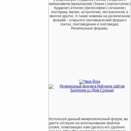
вайшнавизм (кришнаизм) | бахаи | зороастризм |
буддизм | атеизм | философию | сатанизм |
эзотерику, магию, астрологию, экстрасенсов, и
многое другое. А также новинка на религиозном
форуме - открылся сектоведческий форум о
сектах, сектоведении и сектоведах.
Религиозные форумы.
Используя данный межрелигиозный форум, вы
даете согласие на использование файлов
cookie, помогающих нам сделать его удобнее