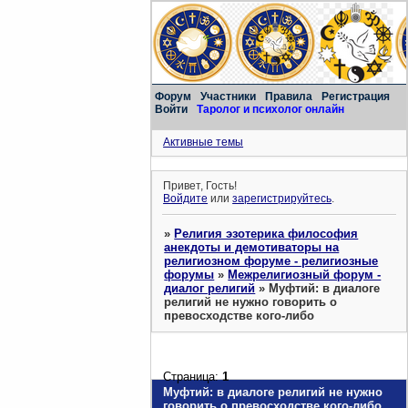
Форум
Участники
Правила
Регистрация
Войти
Таролог и психолог онлайн
Активные темы
Привет, Гость!
Войдите
или
зарегистрируйтесь
.
»
Религия эзотерика философия
анекдоты и демотиваторы на
религиозном форуме - религиозные
форумы
»
Межрелигиозный форум -
диалог религий
»
Муфтий: в диалоге
религий не нужно говорить о
превосходстве кого-либо
Страница:
1
Муфтий: в диалоге религий не нужно
говорить о превосходстве кого-либо