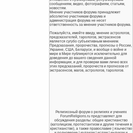
сообщениям, видео, фотографиям, статьям,
новостям.
Мнение участников форума принадлежит
абсолютно участникам форума и
администрация форума не несет
ответственность за мнение участников форума.
Пожалуйста, имейте ввиду, мнение астрологов,
предсказателей, тарологов, экстрасенсов
является сугубо субъективным мнением.
Предсказания, пророчества, прогнозы о России,
Украине, США, Беларуси, и вообще о войне и
мире в Мире публикуются исключительно для
доведения до вашего сведения данной
информации, и для проверки вами лично всех
этих предсказаний, пророчеств и прогнозов от
экстрасенсов, магов, астрологов, тарологов.
Религиозный форум о религиях и учениях
ForumReligions.ru представляет для
обсуждения разделы: общее христианство
(католицизм, протестантизм и другие течения в
христианстве), а также православие | язычество
и родноверие | иудаизм | ислам | индуизм и