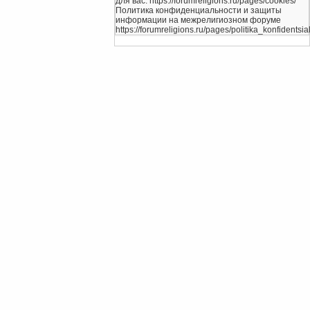
для вас. https://forumreligions.ru/pages/cookies/
Политика конфиденциальности и защиты
информации на межрелигиозном форуме
https://forumreligions.ru/pages/politika_konfidentsial