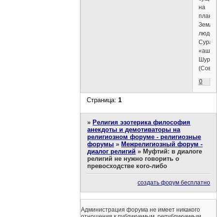
на
плане
Земля
людей]
Сура
«аш-
Шура»
(Совет
0
Страница:
1
»
Религия эзотерика философия
анекдоты и демотиваторы на
религиозном форуме - религиозные
форумы
»
Межрелигиозный форум -
диалог религий
»
Муфтий: в диалоге
религий не нужно говорить о
превосходстве кого-либо
создать форум бесплатно
Администрация форума не имеет никакого
отношения к публикуемым, републикуемым