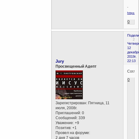
-
https:/
0
Подели
2
Четверг
12
декабр
2019г.
Jury
22:13
Просвещенный Адепт
Соглас
0
Зарегистрирован
: Пятница, 11
июля, 2008г.
Приглашений:
0
Сообщений:
339
Уважение:
+9
Позитив:
+1
Провел на форуме:
2 дня 7 часов