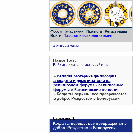
Форум
Участники
Правила
Регистрация
Войти
Таролог и психолог онлайн
Активные темы
Привет, Гость!
Войдите
или
зарегистрируйтесь
.
»
Религия эзотерика философия
анекдоты и демотиваторы на
религиозном форуме - религиозные
форумы
»
Католические новости
»
Когда ты веришь, все превращается
в добро. Рождество в Белоруссии
Страница:
1
Когда ты веришь, все превращается в
добро. Рождество в Белоруссии