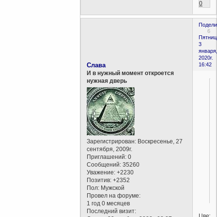
0
Подели
6
Пятниц
3
января
2020г.
Слава
16:42
И в нужный момент откроется
нужная дверь
Зарегистрирован
: Воскресенье, 27
сентября, 2009г.
Приглашений:
0
Сообщений:
35260
Уважение:
+2230
Позитив:
+2352
Пол:
Мужской
Провел на форуме:
1 год 0 месяцев
Последний визит:
Цвет