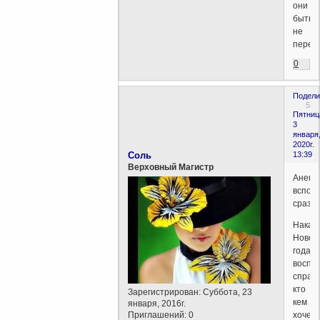
они
быть
не
перест
0
Подели
5
Пятниц
3
января
2020г.
Соль
13:39
Верховный Магистр
Анекд
вспом
сразу...
Накан
Новог
года
воспи
спраш
кто
Зарегистрирован
: Суббота, 23
кем
января, 2016г.
Приглашений:
0
хочет