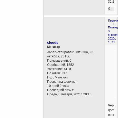
31:22)
0
Подели
4
Пятниц
3
января
2020г.
clouds
13:12
Магистр
Зарегистрирован
: Пятница, 23
октября, 2015г.
Приглашений:
0
Сообщений:
1552
Уважение:
+410
Позитив:
+37
Пол:
Мужской
Провел на форуме:
10 дней 2 часа
Последний визит:
Среда, 6 января, 2021г. 20:13
Черны
цвет
есть,