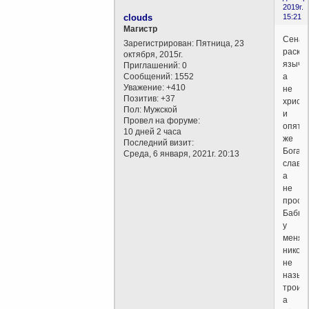
2019г.
clouds
15:21
Магистр
Сена
Зарегистрирован
: Пятница, 23
раскл
октября, 2015г.
язычни
Приглашений:
0
Сообщений:
1552
а
Уважение:
+410
не
Позитив:
+37
христи
Пол:
Мужской
и
Провел на форуме:
опять
10 дней 2 часа
же
Последний визит:
Бога
Среда, 6 января, 2021г. 20:13
славят
а
не
просят
Бабка
у
меня
никогд
не
назыв
троица
а