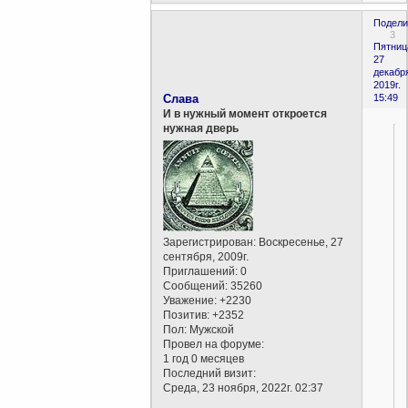
Подели
3
Пятниц
27
декабр
2019г.
Слава
15:49
И в нужный момент откроется
нужная дверь
Зарегистрирован
: Воскресенье, 27
сентября, 2009г.
Приглашений:
0
Сообщений:
35260
Уважение:
+2230
Позитив:
+2352
Пол:
Мужской
Провел на форуме:
1 год 0 месяцев
Последний визит:
Среда, 23 ноября, 2022г. 02:37