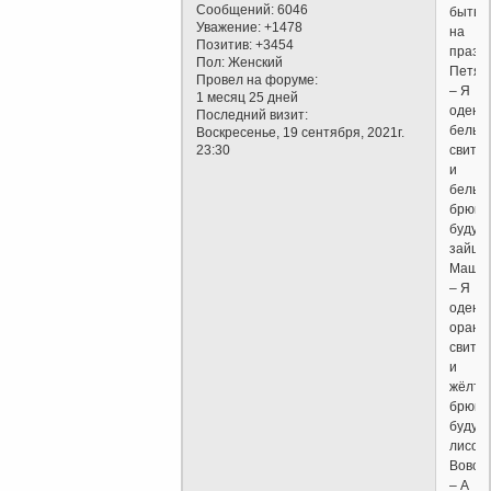
Сообщений:
6046
быть
Уважение:
+1478
на
Позитив:
+3454
праздн
Пол:
Женский
Петя:
Провел на форуме:
– Я
1 месяц 25 дней
одену
Последний визит:
белый
Воскресенье, 19 сентября, 2021г.
23:30
свите
и
белые
брюки,
буду
зайце
Маша:
– Я
одену
оранж
свите
и
жёлты
брюки,
буду
лисой.
Вовочк
– А