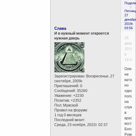
Подели
1
Пятниц
27
декабр
2019г.
Слава
03:56
И в нужный момент откроется
25
нужная дверь
декаб
2019
в
14:45
Олеся
не
Зарегистрирован
: Воскресенье, 27
католи
сентября, 2009г.
но
Приглашений:
0
Сообщений:
35260
однаж
Уважение:
+2230
попав
Позитив:
+2352
на
Пол:
Мужской
служб
Провел на форуме:
в
1 год 0 месяцев
краси
Последний визит:
костел
Среда, 23 ноября, 2022г. 02:37
Богом
Ружен