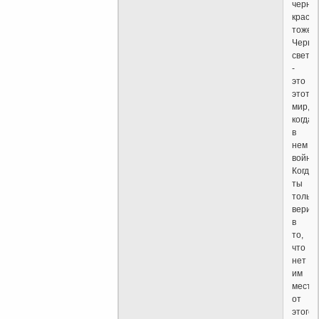
черна
краска
тоже.
Черны
свет
-
это
этот
мир,
когда
в
нем
войны
Когда
ты
только
вериш
в
то,
что
нет
им
места,
от
этого