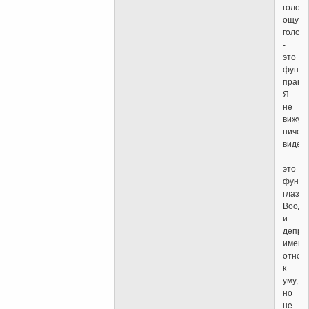
голоде
ощущ
голод
-
это
функц
праны
Я
не
вижу
ничего
видет
-
это
функц
глаза.
Вооду
и
депре
имеют
отнош
к
уму,
но
не