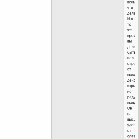
всему,
что
делае
И в
то
же
время
вы
должн
быть
полно
отреч
от
всех
действ
карма-
йог
радуе
всегда
Он
насла
высш
удовл
от
славн