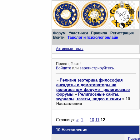
Форум
Участники
Правила
Регистрация
Войти
Таролог и психолог онлайн
Активные темы
Привет, Гость!
Войдите
или
зарегистрируйтесь
.
»
Религия эзотерика философия
анекдоты и демотиваторы на
религиозном форуме - религиозные
форумы
»
Религиозные сайты,
журналы, газеты, видео и книги
»
10
Наставления
Страница:
«
1
…
10
11
12
10 Наставления
Подели