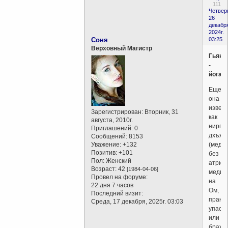
111
Четверг
26
декабр
2024г.
Соня
03:25
Верховный Магистр
Гьяна
-
йога
Еще
она
извес
Зарегистрирован
: Вторник, 31
как
августа, 2010г.
ниргун
Приглашений:
0
дхъян
Сообщений:
8153
Уважение:
+132
(меди
Позитив:
+101
без
Пол:
Женский
атрибу
Возраст:
42
[1984-04-06]
медит
Провел на форуме:
на
22 дня 7 часов
Ом,
Последний визит:
прана
Среда, 17 декабря, 2025г. 03:03
упаса
или
брахм