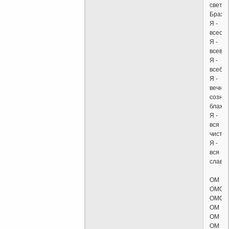
света
Брахм
Я -
всеси
Я -
всеве
Я -
всебл
Я -
вечнос
созна
блаже
Я -
вся
чисто
Я -
вся
слава
ОМ
ОМОМ
ОМОМ
ОМ
ОМ
ОМ