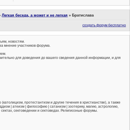
»
Легкая беседа, а может и не легкая
»
Братислава
создать форум бесплатно
ьям, новостям.
за мнение участников форума.
ием.
ючительно для доведения до вашего сведения данной информации, и для
(католицизм, протестантизм и другие течения в христианстве), а также
ддизм | атеизм | философию | сатанизм | эзотерику, магию, астрологию,
о сектах, сектоведении и сектоведах. Религиозные форумы.