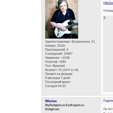
Q8eDo
Отреда
0
Зарегистрирован
: Воскресенье, 31
января, 2010г.
Приглашений:
0
Сообщений:
25867
Уважение:
+1038
Позитив:
+690
Пол:
Мужской
Возраст:
51
[1974-11-28]
Провел на форуме:
9 месяцев 7 дней
Последний визит:
Сегодня 04:33
Nikolas
Подели
MyReligion.ru EzoKupon.ru
Ну хот
Religii.net