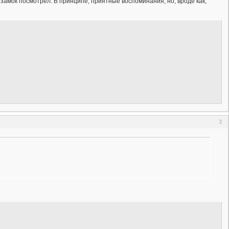
, замок посмотрел. В принципе, приятные воспоминания, но, вроде как,
3