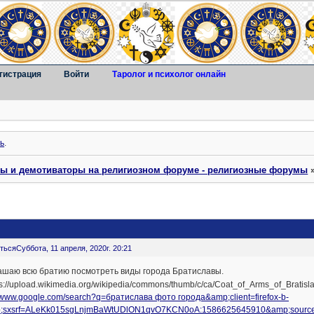
гистрация
Войти
Таролог и психолог онлайн
ь
.
ты и демотиваторы на религиозном форуме - религиозные форумы
ться
Суббота, 11 апреля, 2020г. 20:21
ашаю всю братию посмотреть виды города Братиславы.
//www.google.com/search?q=братислава фото города&amp;client=firefox-b-
;sxsrf=ALeKk015sgLnjmBaWtUDlON1qvO7KCN0oA:1586625645910&amp;source