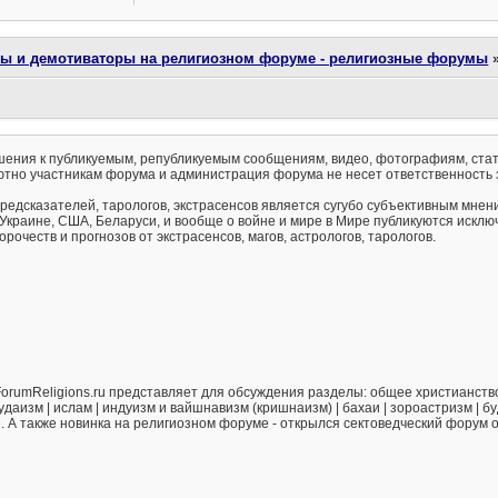
ты и демотиваторы на религиозном форуме - религиозные форумы
ения к публикуемым, републикуемым сообщениям, видео, фотографиям, стат
тно участникам форума и администрация форума не несет ответственность 
предсказателей, тарологов, экстрасенсов является сугубо субъективным мнен
 Украине, США, Беларуси, и вообще о войне и мире в Мире публикуются искл
рочеств и прогнозов от экстрасенсов, магов, астрологов, тарологов.
orumReligions.ru представляет для обсуждения разделы: общее христианство 
удаизм | ислам | индуизм и вайшнавизм (кришнаизм) | бахаи | зороастризм | бу
е. А также новинка на религиозном форуме - открылся сектоведческий форум 