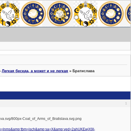
»
Легкая беседа, а может и не легкая
»
Братислава
1
=lnms&amp;tbm=isch&amp;sa=X&amp;ved=2ahUKEwjX9I-