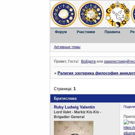
Форум
Участники
Правила
Ре
Активные темы
Привет, Гость!
Войдите
или
зарегистрируйтес
»
Религия эзотерика философия анекдо
Страница:
1
Братислава
Ruby Ludwig Valentin
Подели
Lord Valet - Markiz Kis-Kis -
Пригл
Brigadier General
https:
d&amp