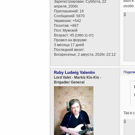
Был я 
Зарегистрирован
: Суббота, 22
особо 
апреля, 2006г.
Приглашений:
16
0
Сообщений:
5870
Уважение:
+542
Позитив:
+667
Пол:
Мужской
Возраст:
45
[1980-11-07]
Провел на форуме:
3 месяца 17 дней
Последний визит:
Воскресенье, 2 августа, 2026г. 22:12
Ruby Ludwig Valentin
Подели
Lord Valet - Markiz Kis-Kis -
Brigadier General
Так я 
0