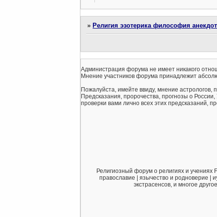
»
Религия эзотерика философия анекдо
Администрация форума не имеет никакого отнош
Мнение участников форума принадлежит абсолю
Пожалуйста, имейте ввиду, мнение астрологов, 
Предсказания, пророчества, прогнозы о России,
проверки вами лично всех этих предсказаний, про
Религиозный форум о религиях и учениях F
православие | язычество и родноверие | и
экстрасенсов, и многое друго