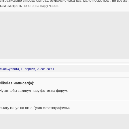
в Братиславе в прошлом году, буквально часа два, мало посмотрел, но все же
там смотреть нечего, на пару часов.
ться
Суббота, 11 апреля, 2020г. 20:41
Nikolas написал(а):
Ну хоть бы закинул пару фоток на форум.
ссылку кинул на окно Гугла с фотографиями.