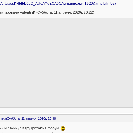
AhUixosKHbfbD2cQ_AUoAXoECA0QAw&amp;biw=1920&amp;bih=927
ктировано ValentinK (Суббота, 11 апреля, 2020г. 20:22)
ться
Суббота, 11 апреля, 2020г. 20:39
ь бы закинул пару фоток на форум.