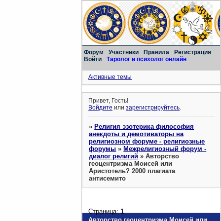
Форум
Участники
Правила
Регистрация
Войти
Таролог и психолог онлайн
Активные темы
Привет, Гость!
Войдите
или
зарегистрируйтесь
.
»
Религия эзотерика философия
анекдоты и демотиваторы на
религиозном форуме - религиозные
форумы
»
Межрелигиозный форум -
диалог религий
»
Авторство
геоцентризма Моисей или
Аристотель? 2000 плагиата
антисемито
Страница:
1
Авторство геоцентризма Моисей или