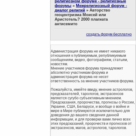
религиозном форуме - религиозные
форумы
»
Межрелигиозный форум -
диалог религий
»
Авторство
геоцентризма Моисей или
Аристотель? 2000 плагиата
антисемито
создать форум бесплатно
Администрация форума не имеет никакого
отношения к публикуемым, републикуемым
сообщениям, видео, фотографиям, статьям,
новостям.
Мнение участников форума принадлежит
абсолютно участникам форума и
администрация форума не несет
ответственность за мнение участников форума.
Пожалуйста, имейте ввиду, мнение астрологов,
предсказателей, тарологов, экстрасенсов
является сугубо субъективным мнением.
Предсказания, пророчества, прогнозы о России,
Украине, США, Беларуси, и вообще о войне и
мире в Мире публикуются исключительно для
доведения до вашего сведения данной
информации, и для проверки вами лично всех
этих предсказаний, пророчеств и прогнозов от
экстрасенсов, магов, астрологов, тарологов.