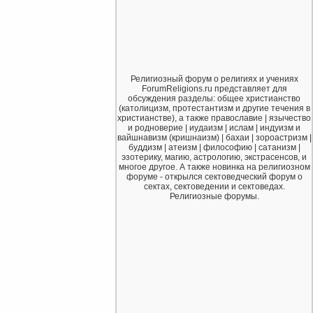
Религиозный форум о религиях и учениях
ForumReligions.ru представляет для
обсуждения разделы: общее христианство
(католицизм, протестантизм и другие течения в
христианстве), а также православие | язычество
и родноверие | иудаизм | ислам | индуизм и
вайшнавизм (кришнаизм) | бахаи | зороастризм |
буддизм | атеизм | философию | сатанизм |
эзотерику, магию, астрологию, экстрасенсов, и
многое другое. А также новинка на религиозном
форуме - открылся сектоведческий форум о
сектах, сектоведении и сектоведах.
Религиозные форумы.