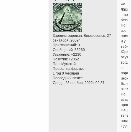
же.
Жизнь
....кот
бескон
Но
все
Зарегистрирован
: Воскресенье, 27
помнят
сентября, 2009г.
и у
Приглашений:
0
тебя,
Сообщений:
35260
Юрий,
Уважение:
+2230
осужд
Позитив:
+2352
тогда
Пол:
Мужской
за
Провел на форуме:
порчу
1 год 0 месяцев
Последний визит:
икон,
Среда, 23 ноября, 2022г. 02:37
было
время.
Но
ведь
прошл
Паше
тепер
поглуб
Одобр