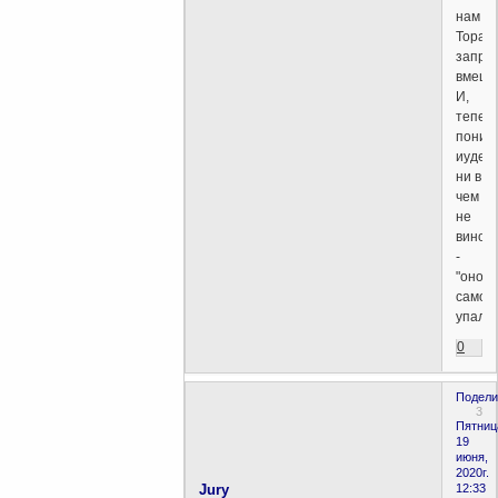
нам
Тора
запре
вмеши
И,
тепер
поним
иудеи
ни в
чем
не
винов
-
"оно
само
упало"
0
Подели
3
Пятниц
19
июня,
2020г.
Jury
12:33