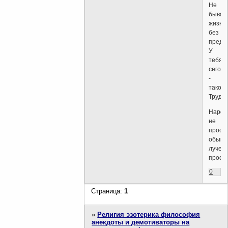
Не
бывае
жизни
без
предн
У
тебя,
сегодн
-
такое.
Трудис
Народ
не
прост
обыкн
лучем
просв
0
Страница:
1
»
Религия эзотерика философия
анекдоты и демотиваторы на