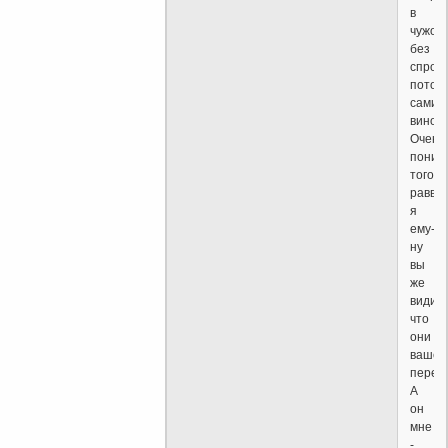
в
чужое
без
спросу
потом
сами
винов
Очень
поним
того
раввин
я
ему-
ну
вы
же
видите
что
они
ваше
перев
А
он
мне
-