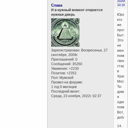
2020г.
Слава
10:10
И в нужный момент откроется
Юра,
нужная дверь
кто
же
проти
Бытия
Это
не
Зарегистрирован
: Воскресенье, 27
иконы,
сентября, 2009г.
помню
Приглашений:
0
твое
Сообщений:
35260
стара
Уважение:
+2230
в
Позитив:
+2352
Храме
Пол:
Мужской
Москва
Провел на форуме:
Ты
1 год 0 месяцев
Последний визит:
думае
Среда, 23 ноября, 2022г. 02:37
я
один
помню
Вот,
добав
14.