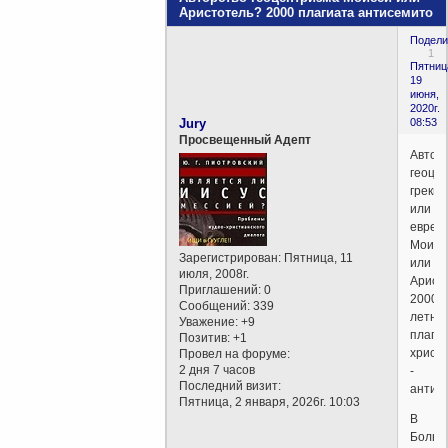
Аристотель? 2000 плагиата антисемито
Подели
1
Пятниц
19
июня,
2020г.
Jury
08:53
Просвещенный Адепт
Автор
геоце
греки
или
евреи
Моисе
Зарегистрирован
: Пятница, 11
или
июля, 2008г.
Арист
Приглашений:
0
2000
Сообщений:
339
летни
Уважение:
+9
плаги
Позитив:
+1
христ
Провел на форуме:
2 дня 7 часов
-
Последний визит:
антис
Пятница, 2 января, 2026г. 10:03
В
Больш