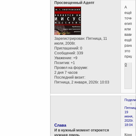
Просвещенный Адепт
А
ещё
точнее
египт
или
вавил
Зарегистрирован
: Пятница, 11
ещё
июля, 2008г.
раньш
Приглашений:
0
это
Сообщений:
339
придум
Уважение:
+9
Позитив:
+1
0
Провел на форуме:
2 дня 7 часов
Последний визит:
Пятница, 2 января, 2026г. 10:03
Подели
4
Пятниц
19
июня,
2020г.
Слава
18:04
И в нужный момент откроется
Конеч
нужная дверь