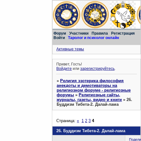
Форум
Участники
Правила
Регистрация
Войти
Таролог и психолог онлайн
Активные темы
Привет, Гость!
Войдите
или
зарегистрируйтесь
.
»
Религия эзотерика философия
анекдоты и демотиваторы на
религиозном форуме - религиозные
форумы
»
Религиозные сайты,
журналы, газеты, видео и книги
»
26.
Буддизм Тибета-2. Далай-лама
Страница:
«
1
2
3
4
26. Буддизм Тибета-2. Далай-лама
Подели