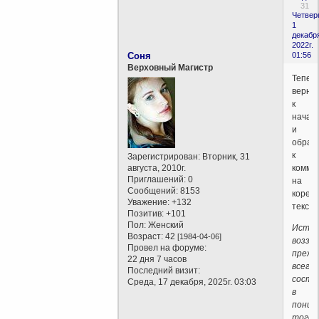
31
Четверг
1
декабр
2022г.
Соня
01:56
Верховный Магистр
Тепер
верне
к
начал
и
обрат
к
Зарегистрирован
: Вторник, 31
августа, 2010г.
комме
Приглашений:
0
на
Сообщений:
8153
корен
Уважение:
+132
текст.
Позитив:
+101
Пол:
Женский
Истин
Возраст:
42
[1984-04-06]
воззр
Провел на форуме:
прежд
22 дня 7 часов
всего
Последний визит:
состо
Среда, 17 декабря, 2025г. 03:03
в
поним
того,