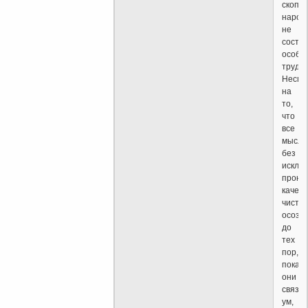
скопл
народ
не
соста
особо
труда.
Несмо
на
то,
что
все
мысли
без
исклю
прони
качес
чистог
осозн
до
тех
пор,
пока
они
связы
ум,