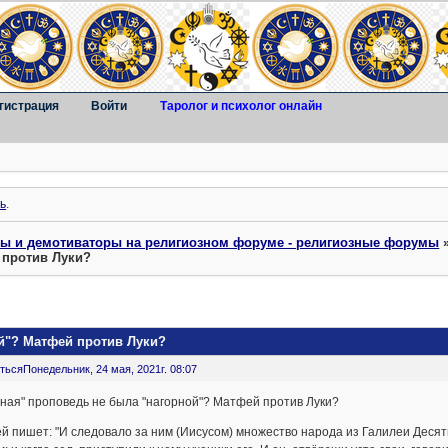
гистрация
Войти
Таролог и психолог онлайн
ь
.
ты и демотиваторы на религиозном форуме - религиозные форумы
 против Луки?
й"? Матфей против Луки?
ться
Понедельник, 24 мая, 2021г. 08:07
ная" проповедь не была "нагорной"? Матфей против Луки?
 пишет: "И следовало за ним (Иисусом) множество народа из Галилеи Десят