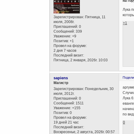
на гор
Лука п
которы
Зарегистрирован
: Пятница, 11
июля, 2008г.
+1
Приглашений:
0
Сообщений:
339
Уважение:
+9
Позитив:
+1
Провел на форуме:
2 дня 7 часов
Последний визит:
Пятница, 2 января, 2026г. 10:03
sapiens
Подели
Магистр
аргуме
Зарегистрирован
: Понедельник, 30
Случил
июля, 2012г.
Лука 6
Приглашений:
0
Сообщений:
1511
еванге
Уважение:
+155
начина
Позитив:
0
по вид
Провел на форуме:
0
19 дней 21 час
Последний визит:
Воскресенье, 2 августа, 2026г. 00:57