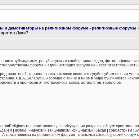
ты и демотиваторы на религиозном форуме - религиозные форумы
 против Луки?
ения к публикуемым, републикуемым сообщениям, видео, фотографиям, стат
тно участникам форума и администрация форума не несет ответственность 
предсказателей, тарологов, экстрасенсов является сугубо субъективным мнен
 Украине, США, Беларуси, и вообще о войне и мире в Мире публикуются искл
рочеств и прогнозов от экстрасенсов, магов, астрологов, тарологов.
orumReligions.ru представляет для обсуждения разделы: общее христианство 
удаизм | ислам | индуизм и вайшнавизм (кришнаизм) | бахаи | зороастризм | бу
е. А также новинка на религиозном форуме - открылся сектоведческий форум 