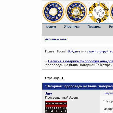
Форум
Участники
Правила
Ре
Активные темы
Привет, Гость!
Войдите
или
зарегистрируйтес
»
Религия эзотерика философия анекдо
проповедь не была "нагорной"? Матфей
Страница:
1
"Нагорная" проповедь не была "нагорно
Jury
Подели
Просвещенный Адепт
"Нагор
Матфей