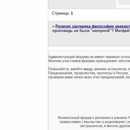
Страница:
1
»
Религия эзотерика философия анекдо
проповедь не была "нагорной"? Матфей
Администрация форума не имеет никакого отнош
Мнение участников форума принадлежит абсолю
Пожалуйста, имейте ввиду, мнение астрологов, 
Предсказания, пророчества, прогнозы о России,
проверки вами лично всех этих предсказаний, про
Религиозный форум о религиях и учениях F
православие | язычество и родноверие | и
экстрасенсов, и многое друго