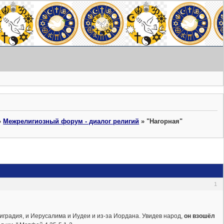
»
Межрелигиозный форум - диалог религий
»
"Нагорная"
1
иградия, и Иерусалима и Иудеи и из-за Иордана. Увидев народ,
он взошёл