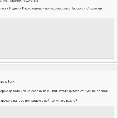
ил им.." Матфей 4.25-5.1-2
из всей Иудеи и Иерусалима, и приморских мест Тирских и Сидонских,
2
ве к Богу.
рые детали или не счёл их важными. кстати цитата от Луки не полная.
розвучала на горе или рядом с ней так ли это важно?