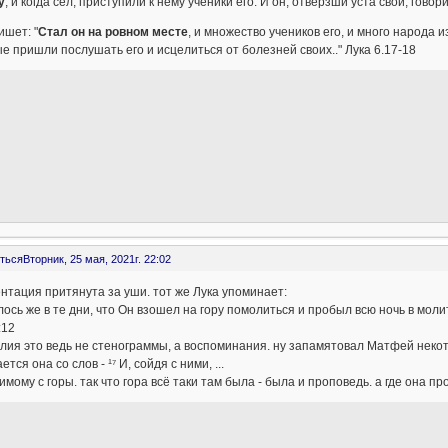
у
; и когда сел, приступили к нему ученики его. И он, отвёрзши уста свои, говор
ишет: "
Стал он на ровном месте
, и множество учеников его, и много народа 
е пришли послушать его и исцелиться от болезней своих.." Лука 6.17-18
ться
Вторник, 25 мая, 2021г. 22:02
нтация притянута за уши. тот же Лука упоминает:
ось же в те дни, что Он взошел на гору помолиться и пробыл всю ночь в молит
:12
лия это ведь не стенограммы, а воспоминания. ну запамятовал Матфей некото
ется она со слов - ¹⁷ И, сойдя с ними, ...
имому с горы. так что гора всё таки там была - была и проповедь. а где она п