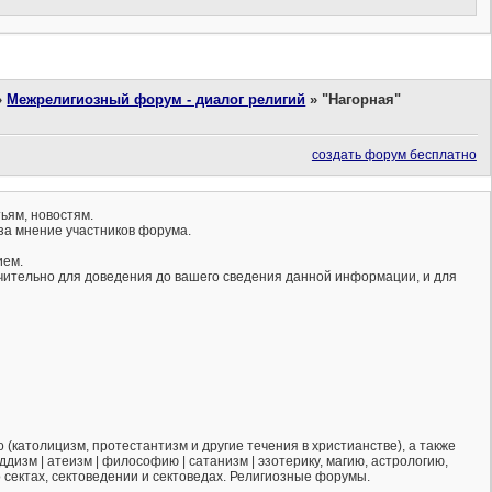
»
Межрелигиозный форум - диалог религий
»
"Нагорная"
создать форум бесплатно
ьям, новостям.
за мнение участников форума.
ием.
ючительно для доведения до вашего сведения данной информации, и для
(католицизм, протестантизм и другие течения в христианстве), а также
ддизм | атеизм | философию | сатанизм | эзотерику, магию, астрологию,
о сектах, сектоведении и сектоведах. Религиозные форумы.