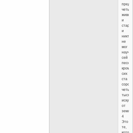
пред
четыр
живот
и
старц
и
никто
не
мог
научи
сей
песни,
кроме
сих
ста
сорок
четыр
тысяч,
искуп
от
земли.
4
Это
те,
котор