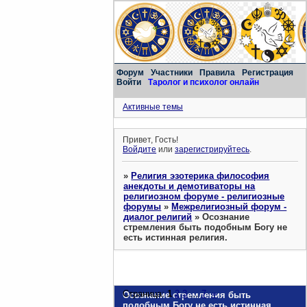
Форум
Участники
Правила
Регистрация
Войти
Таролог и психолог онлайн
Активные темы
Привет, Гость!
Войдите
или
зарегистрируйтесь
.
»
Религия эзотерика философия
анекдоты и демотиваторы на
религиозном форуме - религиозные
форумы
»
Межрелигиозный форум -
диалог религий
»
Осознание
стремления быть подобным Богу не
есть истинная религия.
Страница:
1
2
3
…
7
»
Осознание стремления быть
подобным Богу не есть истинная