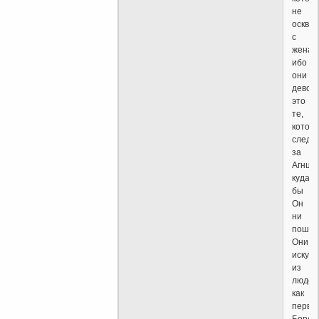
не
оскве
с
женам
ибо
они
девств
это
те,
котор
следу
за
Агнцем
куда
бы
Он
ни
пошел
Они
искуп
из
людей
как
перве
Богу