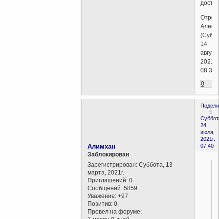
досто
Отред
Алекс
(Суббо
14
август
2021г.
08:30)
0
Подели
5
Суббот
24
июля,
2021г.
Алимхан
07:40
Заблокирован
Зарегистрирован
: Суббота, 13
марта, 2021г.
Приглашений:
0
Сообщений:
5859
Уважение:
+97
Позитив:
0
Провел на форуме: