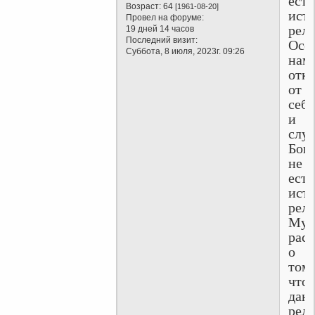
есть
Возраст:
64
[1961-08-20]
ист
Провел на форуме:
рели
19 дней 14 часов
Последний визит:
Осо
Суббота, 8 июля, 2023г. 09:26
нам
отка
от
себя
и
слу
Бог
не
есть
ист
рели
Муд
рас
о
том,
что
дан
рел