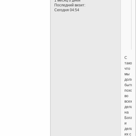
1 месяц 0 дней
Последний визит:
Сегодня 04:54
С
такого
что
мы
должн
быть
похож
во
всех
делах
на
Бога
и
делат
их с