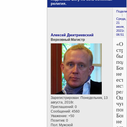
религия.
Подели
1
Среда,
21
июля,
2021г.
Алексей Дмитриевский
06:51
Верховный Магистр
«Ос
стр
быт
под
Бог
не
есть
ист
рели
Ощу
Зарегистрирован
: Понедельник, 13
августа, 2018г.
чувс
Приглашений:
0
пок
Сообщений:
4560
Бог
Уважение:
+50
не
Позитив:
0
Пол:
Мужской