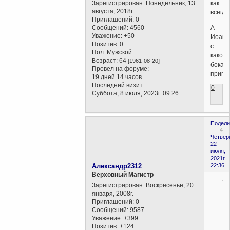
как
Зарегистрирован
: Понедельник, 13
августа, 2018г.
всегда
Приглашений:
0
А
Сообщений:
4560
Уважение:
+50
Иоанн
Позитив:
0
с
Пол:
Мужской
какого
Возраст:
64
[1961-08-20]
бока
Провел на форуме:
припле
19 дней 14 часов
Последний визит:
0
Суббота, 8 июля, 2023г. 09:26
Подели
4
Четверг
22
июля,
2021г.
Александр2312
22:36
Верховный Магистр
Зарегистрирован
: Воскресенье, 20
января, 2008г.
Приглашений:
0
Сообщений:
9587
Уважение:
+399
Позитив:
+124