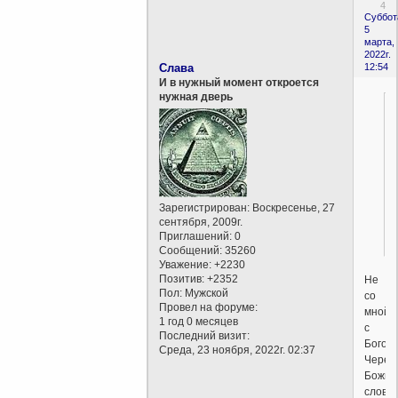
4
Суббот
5
марта,
2022г.
Слава
12:54
И в нужный момент откроется
нужная дверь
Зарегистрирован
: Воскресенье, 27
сентября, 2009г.
Приглашений:
0
Сообщений:
35260
Уважение:
+2230
Позитив:
+2352
Не
Пол:
Мужской
со
Провел на форуме:
мной,
1 год 0 месяцев
с
Последний визит:
Богом.
Среда, 23 ноября, 2022г. 02:37
Через
Божие
слово.