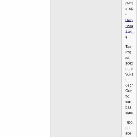
смерт
вторая
-
Откров
Иоанна
21:4-
8
Так
что
за
всех
невин
убиен
не
беспок
Они-
то
как
раз
живы.
Прост
не
все