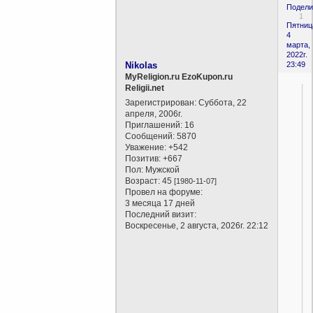
Подели
1
Пятниц
4
марта,
2022г.
Nikolas
23:49
MyReligion.ru EzoKupon.ru
Religii.net
Зарегистрирован
: Суббота, 22
апреля, 2006г.
Приглашений:
16
Сообщений:
5870
Уважение:
+542
Позитив:
+667
Пол:
Мужской
Возраст:
45
[1980-11-07]
Провел на форуме:
3 месяца 17 дней
Последний визит:
Воскресенье, 2 августа, 2026г. 22:12