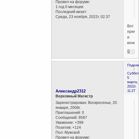
Провел на форуме:
1 год 0 месяцев
Последний визит:
Среда, 23 ноября, 2022г. 02:37
Вот
прямо
и
конкре
0
Подели
3
Суббот
5
марта,
2022г.
Александр2312
11:27
Верховный Магистр
Зарегистрирован
: Воскресенье, 20
января, 2008г.
Приглашений:
0
Сообщений:
9587
Уважение:
+399
Позитив:
+124
Пол:
Мужской
Провел на форуме: