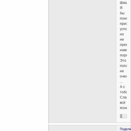
фашис
Я
бы
понял,
призы
успоко
но
не
прекр
навод
порядо
Это
попах
не
очень
...
А с
тобой
Слава
всё
яснее..
0
Подели