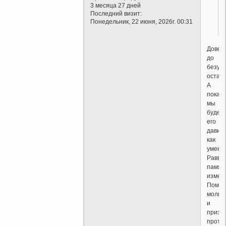
3 месяца 27 дней
Последний визит:
Понедельник, 22 июня, 2026г. 00:31
Довел
до
безум
остан
А
пока
мы
будем
его
давить
как
умеем
Равви
памят
измен
Помог
молит
и
призы
проти