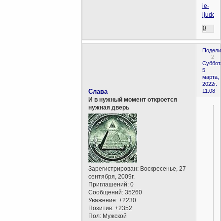
ie-
ljudej/
0
Подели
2
Суббот
5
марта,
2022г.
Слава
11:08
И в нужный момент откроется
нужная дверь
Зарегистрирован
: Воскресенье, 27
сентября, 2009г.
Приглашений:
0
Сообщений:
35260
Уважение:
+2230
Позитив:
+2352
Пол:
Мужской