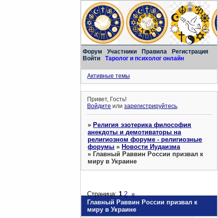
Форум
Участники
Правила
Регистрация
Войти
Таролог и психолог онлайн
Активные темы
Привет, Гость!
Войдите
или
зарегистрируйтесь
.
»
Религия эзотерика философия
анекдоты и демотиваторы на
религиозном форуме - религиозные
форумы
»
Новости Иудаизма
»
Главный Раввин России призвал к
миру в Украине
Страница:
1
2
»
Главный Раввин России призвал к
миру в Украине