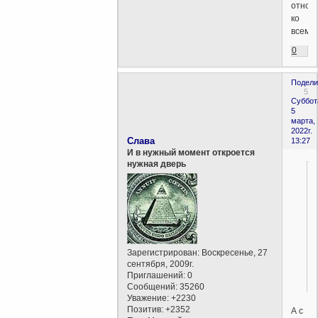
отнош
ко
всему.
0
Подели
5
Суббот
5
марта,
2022г.
Слава
13:27
И в нужный момент откроется
нужная дверь
Зарегистрирован
: Воскресенье, 27
сентября, 2009г.
Приглашений:
0
Сообщений:
35260
Уважение:
+2230
Позитив:
+2352
А с