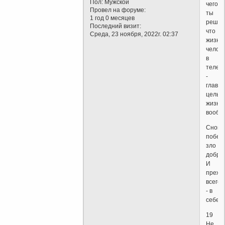
Пол:
Мужской
чего
Провел на форуме:
ты
1 год 0 месяцев
решил
Последний визит:
что
Среда, 23 ноября, 2022г. 02:37
жизнь
челов
в
теле
-
главн
цель
жизни
вообщ
Снова
побеж
зло
добро
И
прежд
всего
- в
себе.
19
Не