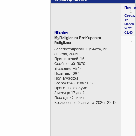
Подели
1
Среда,
16
марта,
2022г.
Nikolas
01:43
MyReligion.ru EzoKupon.ru
Religii.net
Зарегистрирован
: Суббота, 22
апреля, 2006г.
Приглашений:
16
Сообщений:
5870
Уважение:
+542
Позитив:
+667
Пол:
Мужской
Возраст:
45
[1980-11-07]
Провел на форуме:
3 месяца 17 дней
Последний визит:
Воскресенье, 2 августа, 2026г. 22:12
г