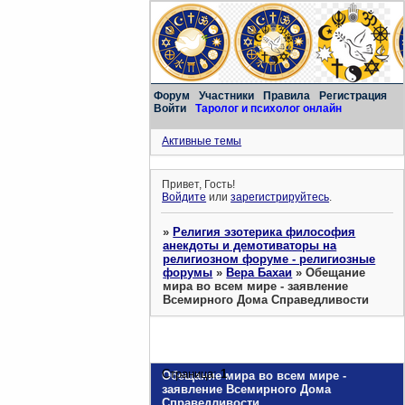
Форум
Участники
Правила
Регистрация
Войти
Таролог и психолог онлайн
Активные темы
Привет, Гость!
Войдите
или
зарегистрируйтесь
.
»
Религия эзотерика философия
анекдоты и демотиваторы на
религиозном форуме - религиозные
форумы
»
Вера Бахаи
»
Обещание
мира во всем мире - заявление
Всемирного Дома Справедливости
Страница:
1
Обещание мира во всем мире -
заявление Всемирного Дома
Справедливости