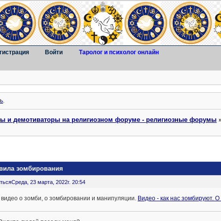
гистрация
Войти
Таролог и психолог онлайн
ь
.
ты и демотиваторы на религиозном форуме - религиозные форумы
авила зомбирования
ться
Среда, 23 марта, 2022г. 20:54
 видео о зомби, о зомбировании и манипуляции.
Видео - как нас зомбируют. 