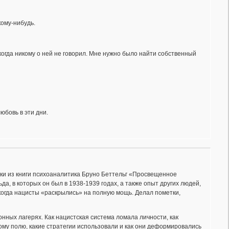
кому-нибудь.
когда никому о ней не говорил. Мне нужно было найти собственный
юбовь в эти дни.
жки из книги психоаналитика Бруно Беттельг «Просвещенное
да, в которых он был в 1938-1939 годах, а также опыт других людей,
когда нацисты «раскрылись» на полную мощь. Делал пометки,
онных лагерях. Как нацистская система ломала личности, как
му полю, какие стратегии использовали и как они деформировались