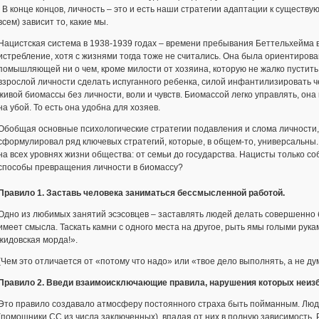
. В конце концов, личность – это и есть наши стратегии адаптации к существующ
всем) зависит то, какие мы.
Нацистская система в 1938-1939 годах – времени пребывания Беттельхейма 
истребление, хотя с жизнями тогда тоже не считались. Она была ориентиров
помышляющей ни о чем, кроме милости от хозяина, которую не жалко пустит
взрослой личности сделать испуганного ребенка, силой инфантилизировать чел
живой биомассы без личности, воли и чувств. Биомассой легко управлять, она
на убой. То есть она удобна для хозяев.
Обобщая основные психологические стратегии подавления и слома личности,
сформулировал ряд ключевых стратегий, которые, в общем-то, универсальны.
на всех уровнях жизни общества: от семьи до государства. Нацисты только со
способы превращения личности в биомассу?
Правило 1. Заставь человека заниматься бессмысленной работой.
Одно из любимых занятий эсэсовцев – заставлять людей делать совершенно 
имеет смысла. Таскать камни с одного места на другое, рыть ямы голыми рука
жидовская морда!».
(Чем это отличается от «потому что надо» или «твое дело выполнять, а не ду
Правило 2. Введи взаимоисключающие правила, нарушения которых неиз
Это правило создавало атмосферу постоянного страха быть пойманным. Люд
(помощники СС из числа заключенных), впадая от них в полную зависимость.