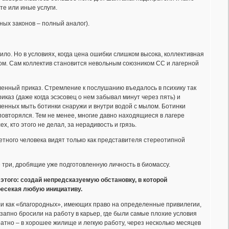
те или иные услуги.
ных законов – полный аналог).
ло. Но в условиях, когда цена ошибки слишком высока, коллективная
гом. Сам коллектив становится невольным союзником СС и лагерной
ленный приказ. Стремление к послушанию въедалось в психику так
иказ (даже когда эсэсовец о нем забывал минут через пять) и
ченных мыть ботинки снаружи и внутри водой с мылом. Ботинки
 повторялся. Тем не менее, многие давно находящиеся в лагере
, кто этого не делал, за нерадивость и грязь.
етного человека видят только как представителя стереотипной
три, дробящие уже подготовленную личность в биомассу.
я этого: создай непредсказуемую обстановку, в которой
ресекая любую инициативу.
ли как «благородных», имеющих право на определенные привилегии,
запно бросили на работу в карьер, где были самые плохие условия
атно – в хорошее жилище и легкую работу, через несколько месяцев