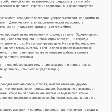
ть собственной жизни, невозможность предсказать, за что тебя
 успевает выработать стратегии адаптации, она дезорганизуется
рую область свободного поведения, удержать контроль над какими-то
мыми… Даже незначительная, символическая возможность
им, как я». (в кавычках - цитаты Б.Беттельхейма).
уты промедлишь на умывании – опоздаешь в туалет. Задержишься с
ака, и без того скудного. Спешка, страх опоздать, ни секунды
и: время и страх. Не ты планируешь день. Не ты выбираешь, чем
ия шли безо всякой системы. Если на первых порах заключенные
ние, что ничто не гарантирует от отправки добывать камни в
 дело прихоти эсэсовца.
 что оно обеспечивает отсутствие активности и инициативы со
ы добились», «так было и будет всегда»).
т.
роходит колонна рабов, которая, заметив избиение, дружно
вая, что «не заметила» происходящего. Эсэсовец, не отрываясь от
ли, что усвоили правило «не знать и не видеть того, что не
енно, они невольно становятся сообщниками эсэсовца, играя в его
венников все видит и понимает, но делает вид, что ничего не видит и