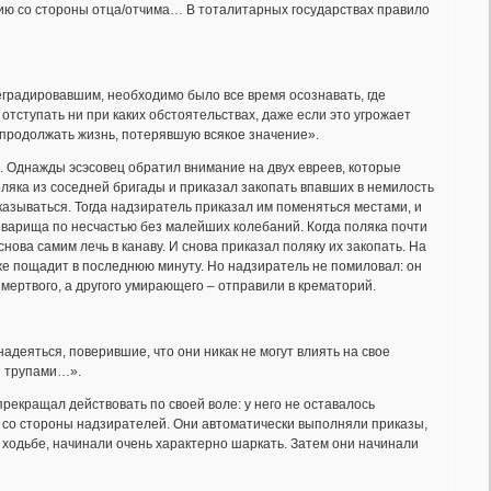
лию со стороны отца/отчима… В тоталитарных государствах правило
еградировавшим, необходимо было все время осознавать, где
 отступать ни при каких обстоятельствах, даже если это угрожает
ь продолжать жизнь, потерявшую всякое значение».
. Однажды эсэсовец обратил внимание на двух евреев, которые
оляка из соседней бригады и приказал закопать впавших в немилость
тказываться. Тогда надзиратель приказал им поменяться местами, и
товарища по несчастью без малейших колебаний. Когда поляка почти
снова самим лечь в канаву. И снова приказал поляку их закопать. На
тоже пощадит в последнюю минуту. Но надзиратель не помиловал: он
 мертвого, а другого умирающего – отправили в крематорий.
деяться, поверившие, что они никак не могут влиять на свое
и трупами…».
рекращал действовать по своей воле: у него не оставалось
м со стороны надзирателей. Они автоматически выполняли приказы,
 ходьбе, начинали очень характерно шаркать. Затем они начинали