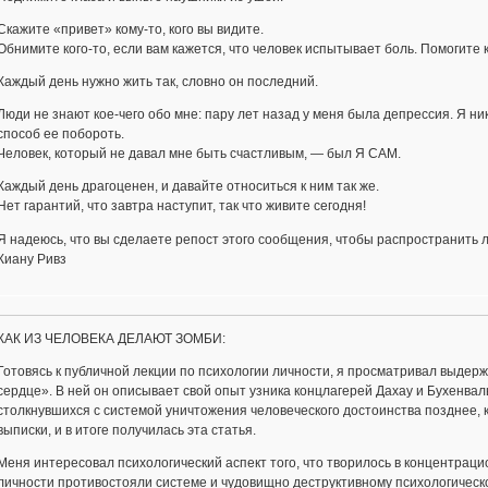
Скажите «привет» кому-то, кого вы видите.
Обнимите кого-то, если вам кажется, что человек испытывает боль. Помогите 
Каждый день нужно жить так, словно он последний.
Люди не знают кое-чего обо мне: пару лет назад у меня была депрессия. Я ни
способ ее побороть.
Человек, который не давал мне быть счастливым, — был Я САМ.
Каждый день драгоценен, и давайте относиться к ним так же.
Нет гарантий, что завтра наступит, так что живите сегодня!
Я надеюсь, что вы сделаете репост этого сообщения, чтобы распространить л
Киану Ривз
КАК ИЗ ЧЕЛОВЕКА ДЕЛАЮТ ЗОМБИ:
Готовясь к публичной лекции по психологии личности, я просматривал выдер
сердце». В ней он описывает свой опыт узника концлагерей Дахау и Бухенваль
столкнувшихся с системой уничтожения человеческого достоинства позднее, 
выписки, и в итоге получилась эта статья.
Меня интересовал психологический аспект того, что творилось в концентраци
личности противостояли системе и чудовищно деструктивному психологическо