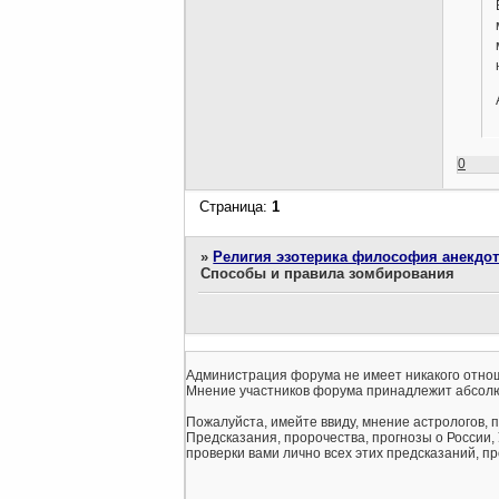
0
Страница:
1
»
Религия эзотерика философия анекдо
Способы и правила зомбирования
Администрация форума не имеет никакого отнош
Мнение участников форума принадлежит абсолю
Пожалуйста, имейте ввиду, мнение астрологов, 
Предсказания, пророчества, прогнозы о России,
проверки вами лично всех этих предсказаний, про