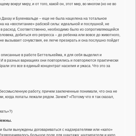
ему вокруг миру, и от того, какой он, этот мир, во многом (но не во
в Дахау и Бухенвальде – еще не была нацелена на тотальное
ана на «воспитание» рабской силы: идеальной и послушной, не
ь в расход. Соответственно, необходимо было из сопротивляющейся
овека, добиться его регресса – до ребенка или вовсе до животного,
 не вызывает сочувствия, ее легче презирать и она послушно пойдет
 описанные в работе Беттельхейма, я для себя выделил и
 И в разных вариациях они повторялись и повторяются практически
брали это все в единый концентрат насилия и ужаса. Что это за
бессмысленную работу, причем заключенные понимали, что она не
ми, когда лопаты лежали рядом. Зачем? «Потому что я так сказал,
мать»?)
бежны.
и были вынуждены договариваться с надзирателями или «капо»
 Разворачивалось большое поле для шантажа: надзиратели и капо