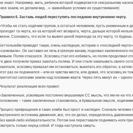
не знает. Например, мать, ребенок которой подвергается сексуальному наси
«все знаем, но делаем вид…»- важнейшее условие их существования)
Правило 6. Заставь людей переступить последнюю внутреннюю черту.
«Чтобы не стать ходячим трупом, а остаться человеком, пусть униженным и д
проходит та черта, из-за которой нет возврата, черта, дальше которой нельзя
жизни. Сознавать, что если ты выжил ценой перехода за эту черту, то будеш
Беттельхейм приводит такую, очень наглядную, историю о «последней черте»
«сачковали». Он заставил их лечь в грязную канаву, подозвал заключенного-п
живьем. Поляк отказался. Эсэсовец стал его избивать, но поляк продолжал о
те двое получили приказ закопать поляка. И они стали закапывать своего со
закопали, эсэсовец приказал им остановиться, выкопать его обратно, а затем 
этот раз он подчинился – или из чувства мести, или думая, что эсэсовец их 
притоптал сапогами землю над головами жертв. Через пять минут их – одного
Результат реализации всех правил:
«Заключенные, усвоившие постоянно внушаемую СС мысль, что им не на что на
положение – такие заключенные становились, в буквальном смысле, ходячим
Процесс превращения в таких зомби был прост и нагляден. Сначала человек п
внутреннего источника движения, все, что он делал, определялось давление
без какой-либо избирательности. Потом они переставали поднимать ноги при
смотреть только перед собой. И тогда наступала смерть.