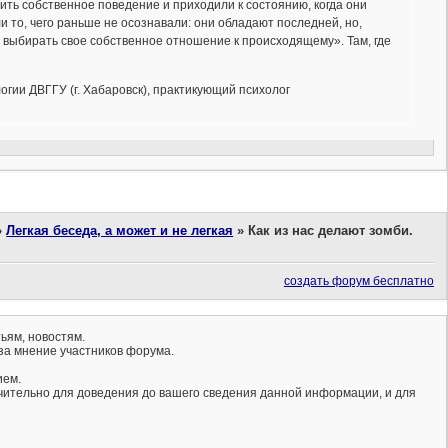
ить собственное поведение и приходили к состоянию, когда они
яли то, чего раньше не осознавали: они обладают последней, но,
 выбирать свое собственное отношение к происходящему». Там, где
огии ДВГГУ (г. Хабаровск), практикующий психолог
»
Легкая беседа, а может и не легкая
»
Как из нас делают зомби.
создать форум бесплатно
ьям, новостям.
за мнение участников форума.
ием.
ючительно для доведения до вашего сведения данной информации, и для