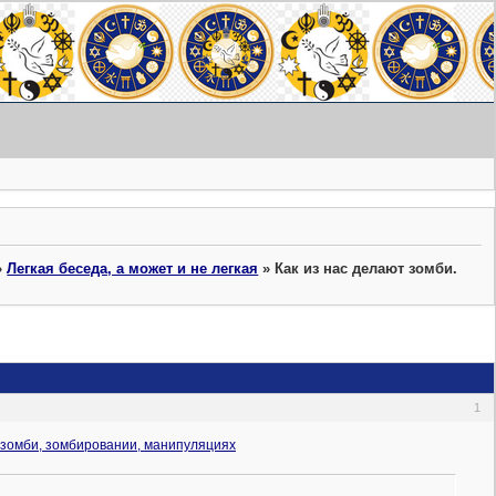
»
Легкая беседа, а может и не легкая
»
Как из нас делают зомби.
1
О зомби, зомбировании, манипуляциях