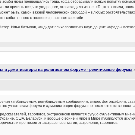
В зомби люди превращались тогда, когда отбрасывали всякую попытку осмысл
могли принять все, что угодно, все, что исходило извне. «Те, кто выжили, пон
может быть, самой важной человеческой свободой – в любых обстоятельствах
нет собственного отношения, начинается зомби.
Автор: Илья Латыпов, кандидат психологических наук, доцент кафедры психол
ты и демотиваторы на религиозном форуме - религиозные форумы
ения к публикуемым, републикуемым сообщениям, видео, фотографиям, стат
тно участникам форума и администрация форума не несет ответственность 
предсказателей, тарологов, экстрасенсов является сугубо субъективным мнен
 Украине, США, Беларуси, и вообще о войне и мире в Мире публикуются искл
рочеств и прогнозов от экстрасенсов, магов, астрологов, тарологов.