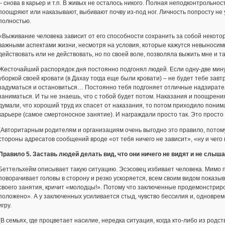
– снова в карьер и т.п. В живых не осталось никого. Полная неподконтрольнос
поощряют или наказывают, выбивают почву из-под ног. Личность попросту не
полностью.
«Выживание человека зависит от его способности сохранить за собой некото
важными аспектами жизни, несмотря на условия, которые кажутся невыноси
действовать или не действовать, но по своей воле, позволяла выжить мне и так
Жесточайший распорядок дня постоянно подгонял людей. Если одну-две мин
уборкой своей кровати (в Дахау тогда еще были кровати) – не будет тебе завтр
задуматься и остановиться… Постоянно тебя подгоняет отличные надзирател
заниматься. И ты не знаешь, что с тобой будет потом. Наказания и поощрен
думали, что хороший труд их спасет от наказания, то потом приходило понима
карьере (самое смертоносное занятие). И награждали просто так. Это просто
(Авторитарным родителям и организациям очень выгодно это правило, потому
стороны адресатов сообщений вроде «от тебя ничего не зависит», «ну и чего в
Правило 5. Заставь людей делать вид, что они ничего не видят и не слыша
Беттельхейм описывает такую ситуацию. Эсэсовец избивает человека. Мимо п
поворачивает головы в сторону и резко ускоряется, всем своим видом показы
своего занятия, кричит «молодцы!». Потому что заключенные продемонстрирова
положено». А у заключенных усиливается стыд, чувство бессилия и, одноврем
игру.
(В семьях, где процветает насилие, нередка ситуация, когда кто-либо из родст