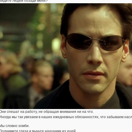
Видите людей позади меня?
Они спешат на работу, не обращая внимания ни на что.
Иногда мы так увязаем в наших ежедневных обязанностях, что забываем насл
Мы словно зомби.
Поднимите глаза и выньте наушники из ушей.