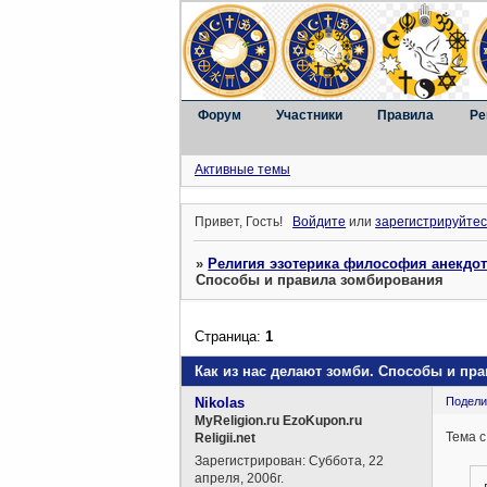
Форум
Участники
Правила
Ре
Активные темы
Привет, Гость!
Войдите
или
зарегистрируйтес
»
Религия эзотерика философия анекдо
Способы и правила зомбирования
Страница:
1
Как из нас делают зомби. Способы и пр
Nikolas
Подели
MyReligion.ru EzoKupon.ru
Тема с
Religii.net
Зарегистрирован
: Суббота, 22
апреля, 2006г.