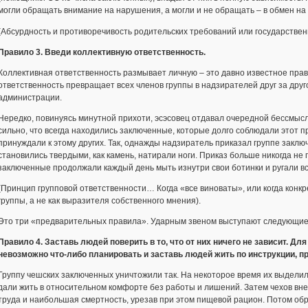
могли обращать внимание на нарушения, а могли и не обращать – в обмен на 
(Абсурдность и противоречивость родительских требований или государствен
Правило 3. Введи коллективную ответственность.
Коллективная ответственность размывает личную – это давно известное прави
ответственность превращает всех членов группы в надзирателей друг за дру
администрации.
Нередко, повинуясь минутной прихоти, эсэсовец отдавал очередной бессмыс
сильно, что всегда находились заключенные, которые долго соблюдали этот пр
принуждали к этому других. Так, однажды надзиратель приказал группе заклю
становились твердыми, как камень, натирали ноги. Приказ больше никогда не
заключенные продолжали каждый день мыть изнутри свои ботинки и ругали всех
(Принцип групповой ответственности… Когда «все виноваты», или когда конкр
группы, а не как выразителя собственного мнения).
Это три «предварительных правила». Ударным звеном выступают следующие 
Правило 4. Заставь людей поверить в то, что от них ничего не зависит. Дл
невозможно что-либо планировать и заставь людей жить по инструкции, п
Группу чешских заключенных уничтожили так. На некоторое время их выдели
дали жить в относительном комфорте без работы и лишений. Затем чехов вне
труда и наибольшая смертность, урезав при этом пищевой рацион. Потом обр