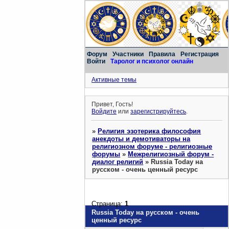
Форум
Участники
Правила
Регистрация
Войти
Таролог и психолог онлайн
Активные темы
Привет, Гость!
Войдите
или
зарегистрируйтесь
.
»
Религия эзотерика философия
анекдоты и демотиваторы на
религиозном форуме - религиозные
форумы
»
Межрелигиозный форум -
диалог религий
»
Russia Today на
русском - очень ценный ресурс
Страница:
1
Russia Today на русском - очень
ценный ресурс