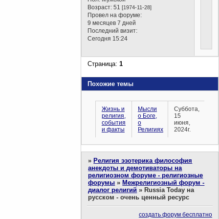
Возраст:
51
[1974-11-28]
Провел на форуме:
9 месяцев 7 дней
Последний визит:
Сегодня 15:24
Страница:
1
Похожие темы
Жизнь и
Мысли
Суббота,
религия,
о Боге,
15
события
о
июня,
и факты
Религиях
2024г.
»
Религия эзотерика философия
анекдоты и демотиваторы на
религиозном форуме - религиозные
форумы
»
Межрелигиозный форум -
диалог религий
»
Russia Today на
русском - очень ценный ресурс
создать форум бесплатно