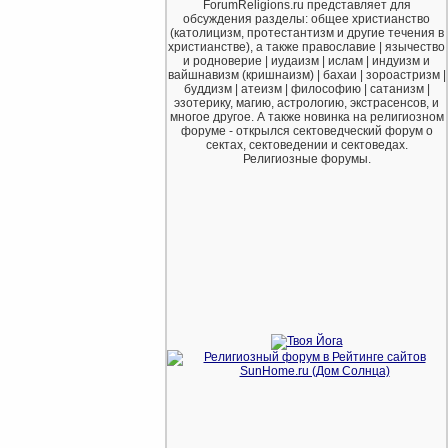
ForumReligions.ru представляет для
обсуждения разделы: общее христианство
(католицизм, протестантизм и другие течения в
христианстве), а также православие | язычество
и родноверие | иудаизм | ислам | индуизм и
вайшнавизм (кришнаизм) | бахаи | зороастризм |
буддизм | атеизм | философию | сатанизм |
эзотерику, магию, астрологию, экстрасенсов, и
многое другое. А также новинка на религиозном
форуме - открылся сектоведческий форум о
сектах, сектоведении и сектоведах.
Религиозные форумы.