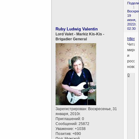
Подели
1
Воскре
19
июня,
2022г.
Ruby Ludwig Valentin
02:30
Lord Valet - Markiz Kis-Kis -
https:/
Brigadier General
Читай
миров
и
росси
новос
0
Зарегистрирован
: Воскресенье, 31
января, 2010г.
Приглашений:
0
Сообщений:
25872
Уважение:
+1038
Позитив:
+690
Пол:
Мужской