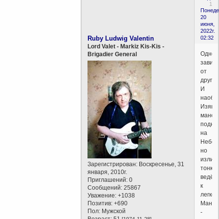
1
Понеде
20
июня,
2022г.
Ruby Ludwig Valentin
02:32
Lord Valet - Markiz Kis-Kis -
Одно
Brigadier General
завис
от
другог
И
наобор
Изящ
манер
подни
на
Небо,
но
излиш
Зарегистрирован
: Воскресенье, 31
тонкос
января, 2010г.
ведёт
Приглашений:
0
к
Сообщений:
25867
легков
Уважение:
+1038
Позитив:
+690
Мане
Пол:
Мужской
-
Возраст:
51
[1974-11-28]