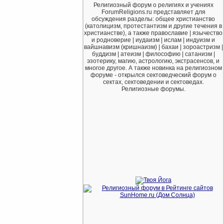
Религиозный форум о религиях и учениях
ForumReligions.ru представляет для
обсуждения разделы: общее христианство
(католицизм, протестантизм и другие течения в
христианстве), а также православие | язычество
и родноверие | иудаизм | ислам | индуизм и
вайшнавизм (кришнаизм) | бахаи | зороастризм |
буддизм | атеизм | философию | сатанизм |
эзотерику, магию, астрологию, экстрасенсов, и
многое другое. А также новинка на религиозном
форуме - открылся сектоведческий форум о
сектах, сектоведении и сектоведах.
Религиозные форумы.