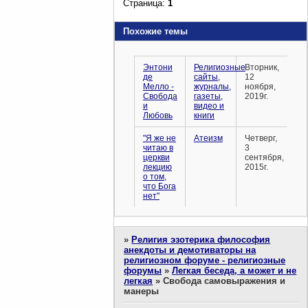
Страница:
1
Похожие темы
Энтони
Религиозные
Вторник,
де
сайты,
12
Мелло -
журналы,
ноября,
Свобода
газеты,
2019г.
и
видео и
Любовь
книги
"Я же не
Атеизм
Четверг,
читаю в
3
церкви
сентября,
лекцию
2015г.
о том,
что Бога
нет"
»
Религия эзотерика философия
анекдоты и демотиваторы на
религиозном форуме - религиозные
форумы
»
Легкая беседа, а может и не
легкая
»
Свобода самовыражения и
манеры