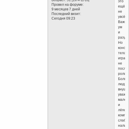
это
Провел на форуме:
ещё
9 месяцев 7 дней
не
Последний визит:
увсё.
Сегодня 09:23
Важн
ум
и
разум.
Но
конст
тела
играет
не
после
роль.
Больш
люди
внуша
уваже
мален
и
лёгкие
компе
слабо
налич