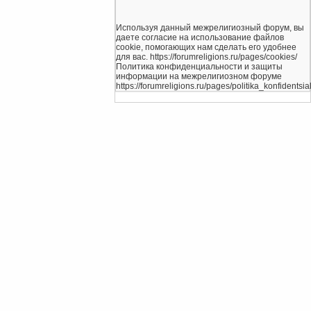
Используя данный межрелигиозный форум, вы
даете согласие на использование файлов
cookie, помогающих нам сделать его удобнее
для вас. https://forumreligions.ru/pages/cookies/
Политика конфиденциальности и защиты
информации на межрелигиозном форуме
https://forumreligions.ru/pages/politika_konfidentsial