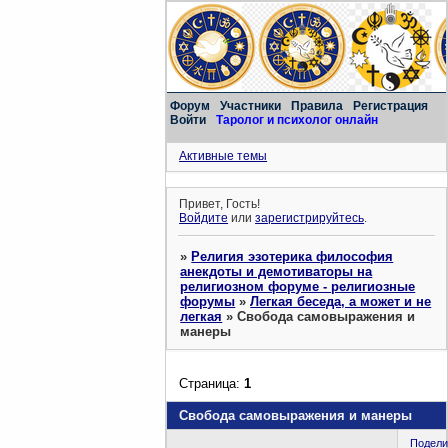
Форум
Участники
Правила
Регистрация
Войти
Таролог и психолог онлайн
Активные темы
Привет, Гость!
Войдите
или
зарегистрируйтесь
.
»
Религия эзотерика философия
анекдоты и демотиваторы на
религиозном форуме - религиозные
форумы
»
Легкая беседа, а может и не
легкая
»
Свобода самовыражения и
манеры
Страница:
1
Свобода самовыражения и манеры
Подели