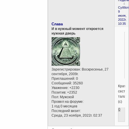
Подели
4
Суббот
9
июля,
2022г.
Слава
10:35
И в нужный момент откроется
нужная дверь
Зарегистрирован
: Воскресенье, 27
сентября, 2009г.
Приглашений:
0
Сообщений:
35260
Кратко
Уважение:
+2230
сестр
Позитив:
+2352
талант
Пол:
Мужской
(с)
Провел на форуме:
1 год 0 месяцев
0
Последний визит:
Среда, 23 ноября, 2022г. 02:37