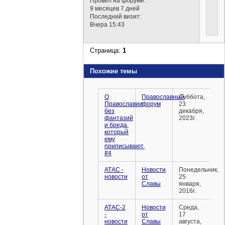
Провел на форуме:
9 месяцев 7 дней
Последний визит:
Вчера 15:43
Страница:
1
Похожие темы
О
Православный
Суббота,
Православии
форум
23
без
декабря,
фантазий
2023г.
и бреда,
который
ему
приписывают.
#4
АТАС -
Новости
Понедельник,
новости
от
25
Славы
января,
2016г.
АТАС-2
Новости
Среда,
-
от
17
новости
Славы
августа,