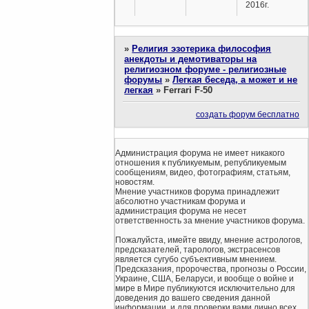
2016г.
»
Религия эзотерика философия
анекдоты и демотиваторы на
религиозном форуме - религиозные
форумы
»
Легкая беседа, а может и не
легкая
»
Ferrari F-50
создать форум бесплатно
Администрация форума не имеет никакого
отношения к публикуемым, републикуемым
сообщениям, видео, фотографиям, статьям,
новостям.
Мнение участников форума принадлежит
абсолютно участникам форума и
администрация форума не несет
ответственность за мнение участников форума.
Пожалуйста, имейте ввиду, мнение астрологов,
предсказателей, тарологов, экстрасенсов
является сугубо субъективным мнением.
Предсказания, пророчества, прогнозы о России,
Украине, США, Беларуси, и вообще о войне и
мире в Мире публикуются исключительно для
доведения до вашего сведения данной
информации, и для проверки вами лично всех