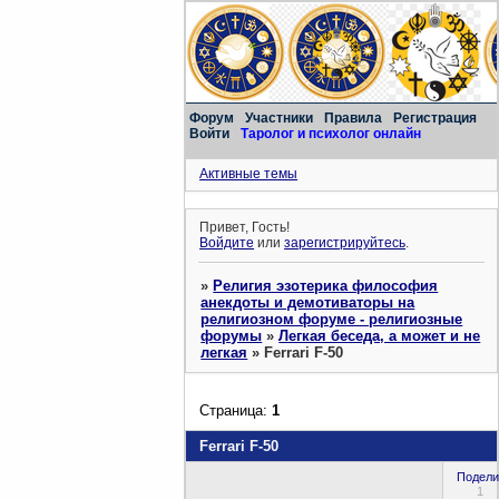
Форум
Участники
Правила
Регистрация
Войти
Таролог и психолог онлайн
Активные темы
Привет, Гость!
Войдите
или
зарегистрируйтесь
.
»
Религия эзотерика философия
анекдоты и демотиваторы на
религиозном форуме - религиозные
форумы
»
Легкая беседа, а может и не
легкая
»
Ferrari F-50
Страница:
1
Ferrari F-50
Подели
1