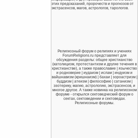
этих предсказаний, пророчеств и прогнозов от
экстрасенсов, магов, астрологов, тарологов.
Религиозный форум о религиях и учениях
ForumReligions.ru представляет для
обсуждения разделы: общее христианство
(католицизм, протестантизм и другие течения в
христианстве), а также православие | язычество
и родноверие | иудаизм | ислам | индуизм и
вайшнавизм (кришнаизм) | бахаи | зороастризм |
буддизм | атеизм | философию | сатанизм |
эзотерику, магию, астрологию, экстрасенсов, и
многое другое. А также новинка на религиозном
форуме - открылся сектоведческий форум о
сектах, сектоведении и сектоведах.
Религиозные форумы.