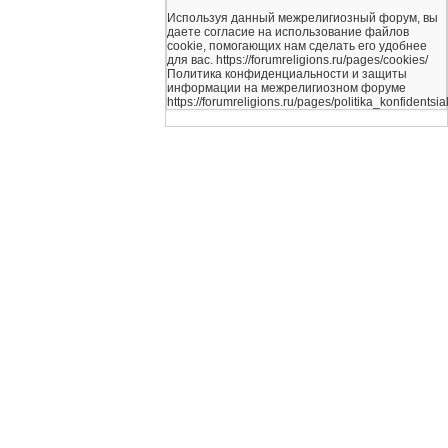
Используя данный межрелигиозный форум, вы
даете согласие на использование файлов
cookie, помогающих нам сделать его удобнее
для вас. https://forumreligions.ru/pages/cookies/
Политика конфиденциальности и защиты
информации на межрелигиозном форуме
https://forumreligions.ru/pages/politika_konfidentsial