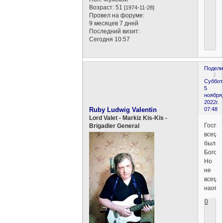
Возраст:
51
[1974-11-28]
Провел на форуме:
9 месяцев 7 дней
Последний визит:
Сегодня 10:57
Подели
2
Суббот
5
ноября
2022г.
Ruby Ludwig Valentin
07:48
Lord Valet - Markiz Kis-Kis -
Госпо
Brigadier General
всегда
был
Богом.
Но
не
всегда
наобор
0