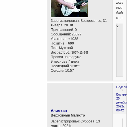
должн
иметь
бабск
корни.
Зарегистрирован
: Воскресенье, 31
января, 2010г.
0
Приглашений:
0
Сообщений:
25877
Уважение:
+1038
Позитив:
+690
Пол:
Мужской
Возраст:
51
[1974-11-28]
Провел на форуме:
9 месяцев 7 дней
Последний визит:
Сегодня 10:57
Подели
7
Воскре
25
декабр
2022г.
Алимхан
08:42
Верховный Магистр
Зарегистрирован
: Суббота, 13
марта, 2021г.