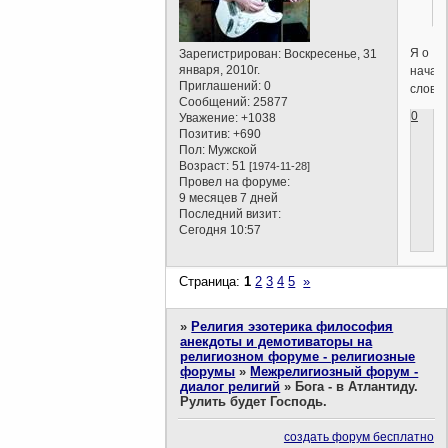
Я о
Зарегистрирован
: Воскресенье, 31
января, 2010г.
начал
Приглашений:
0
словах
Сообщений:
25877
0
Уважение:
+1038
Позитив:
+690
Пол:
Мужской
Возраст:
51
[1974-11-28]
Провел на форуме:
9 месяцев 7 дней
Последний визит:
Сегодня 10:57
Страница:
1
2
3
4
5
»
»
Религия эзотерика философия
анекдоты и демотиваторы на
религиозном форуме - религиозные
форумы
»
Межрелигиозный форум -
диалог религий
»
Бога - в Атлантиду.
Рулить будет Господь.
создать форум бесплатно