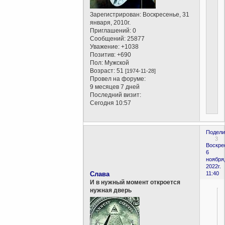
Зарегистрирован
: Воскресенье, 31
января, 2010г.
Приглашений:
0
Сообщений:
25877
Уважение:
+1038
Позитив:
+690
Пол:
Мужской
Возраст:
51
[1974-11-28]
Провел на форуме:
9 месяцев 7 дней
Последний визит:
Сегодня 10:57
Подели
3
Воскре
6
ноября
2022г.
Слава
11:40
И в нужный момент откроется
нужная дверь