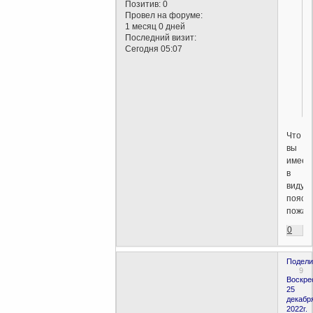
Позитив:
0
Провел на форуме:
1 месяц 0 дней
Последний визит:
Сегодня 05:07
Что
вы
имеет
в
виду
поясн
пожал
0
Подели
9
Воскре
25
декабр
2022г.