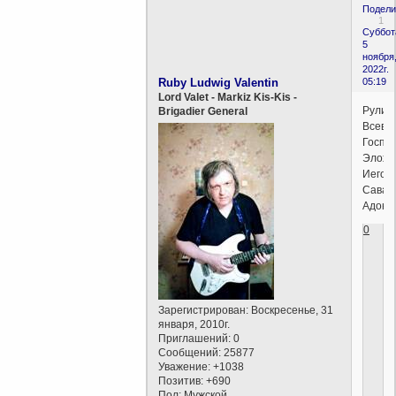
Подели
1
Суббот
5
ноября
2022г.
Ruby Ludwig Valentin
05:19
Lord Valet - Markiz Kis-Kis -
Рулит
Brigadier General
Всевы
Госпо
Элохи
Иегов
Сава
Адона
0
Зарегистрирован
: Воскресенье, 31
января, 2010г.
Приглашений:
0
Сообщений:
25877
Уважение:
+1038
Позитив:
+690
Пол:
Мужской