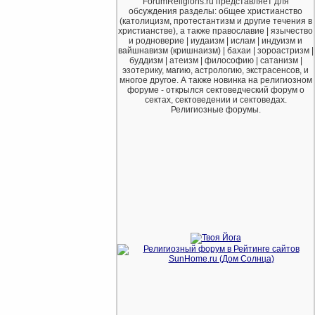
ForumReligions.ru представляет для
обсуждения разделы: общее христианство
(католицизм, протестантизм и другие течения в
христианстве), а также православие | язычество
и родноверие | иудаизм | ислам | индуизм и
вайшнавизм (кришнаизм) | бахаи | зороастризм |
буддизм | атеизм | философию | сатанизм |
эзотерику, магию, астрологию, экстрасенсов, и
многое другое. А также новинка на религиозном
форуме - открылся сектоведческий форум о
сектах, сектоведении и сектоведах.
Религиозные форумы.