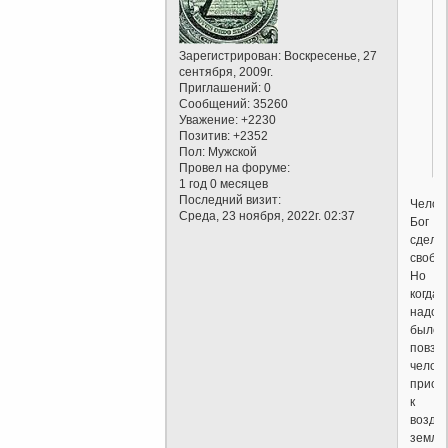
Зарегистрирован
: Воскресенье, 27
сентября, 2009г.
Приглашений:
0
Сообщений:
35260
Уважение:
+2230
Позитив:
+2352
Пол:
Мужской
Провел на форуме:
1 год 0 месяцев
Последний визит:
Челов
Среда, 23 ноября, 2022г. 02:37
Бог
сдела
свобо
Но
когда
надо
было
повзр
челов
приоб
к
возде
земли,