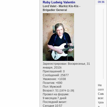
Ruby Ludwig Valentin
09:36
Lord Valet - Markiz Kis-Kis -
Brigadier General
Зарегистрирован
: Воскресенье, 31
января, 2010г.
Приглашений:
0
Сообщений:
25877
Уважение:
+1038
Позитив:
+690
Не
Пол:
Мужской
соглас
Возраст:
51
[1974-11-28]
Сава
Провел на форуме:
всегла
9 месяцев 7 дней
Последний визит:
троица
Сегодня 10:57
а