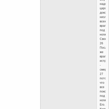
надле
царств
докол
низло
всех
врагов
под
ноги
Свои.
26
После
же
враг
истре
-
смерть
27
потом
что
все
покор
под
ноги
Его.
Когда