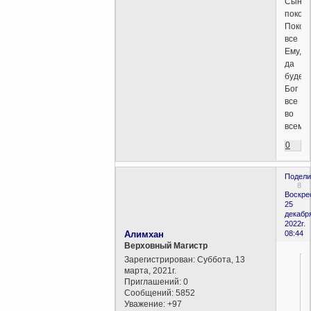
Сын
покор
Покор
все
Ему,
да
будет
Бог
все
во
всем.
0
Подели
8
Воскре
25
декабр
2022г.
Алимхан
08:44
Верховный Магистр
Зарегистрирован
: Суббота, 13
марта, 2021г.
Приглашений:
0
Сообщений:
5852
Уважение:
+97