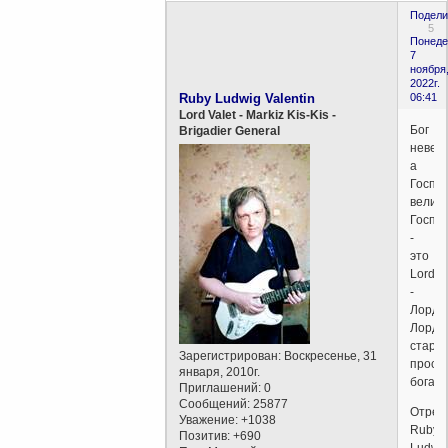
Подели
5
Понеде
7
ноября
2022г.
Ruby Ludwig Valentin
06:41
Lord Valet - Markiz Kis-Kis -
Бог
Brigadier General
невели
а
Госпо
велик.
Госпо
-
это
Lord
-
Лорд.
Лорд
старш
Зарегистрирован
: Воскресенье, 31
прост
января, 2010г.
бога.
Приглашений:
0
Сообщений:
25877
Отред
Уважение:
+1038
Ruby
Позитив:
+690