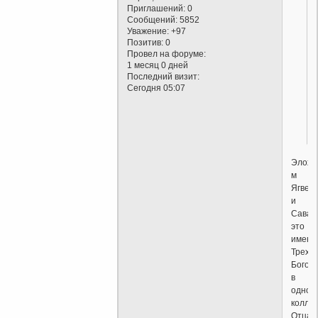
Приглашений:
0
Сообщений:
5852
Уважение:
+97
Позитив:
0
Провел на форуме:
1 месяц 0 дней
Последний визит:
Сегодня 05:07
Элохи
м
Ягве
и
Сава
это
имена
Трех
Богов
в
одном
колле
Отца