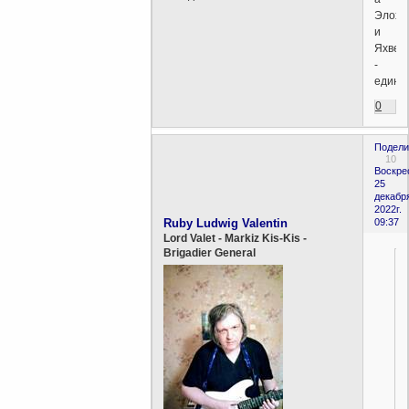
Элохи
и
Яхве
-
едины
0
Подели
10
Воскре
25
декабр
2022г.
Ruby Ludwig Valentin
09:37
Lord Valet - Markiz Kis-Kis -
Brigadier General