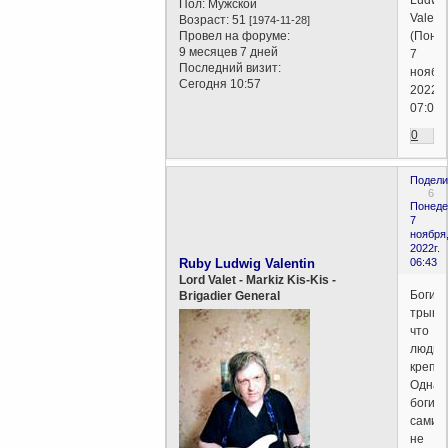
Ludwi
Пол:
Мужской
Valent
Возраст:
51
[1974-11-28]
Провел на форуме:
(Поне
9 месяцев 7 дней
7
Последний визит:
ноябр
Сегодня 10:57
2022г.
07:03)
0
Подели
6
Понеде
7
ноября
2022г.
Ruby Ludwig Valentin
06:43
Lord Valet - Markiz Kis-Kis -
Боги
Brigadier General
трынд
что
люди
крепо
Однак
боги
сами
не