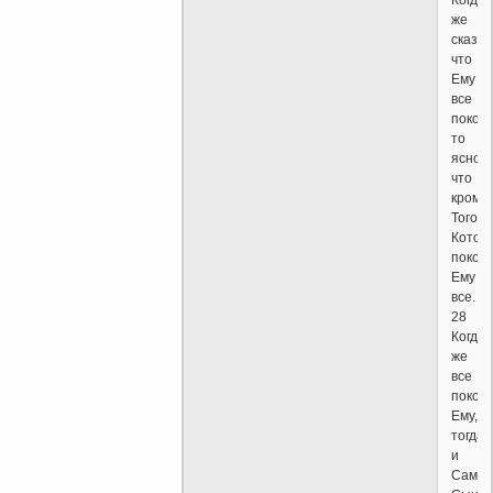
же
сказан
что
Ему
все
покоре
то
ясно,
что
кроме
Того,
Котор
покор
Ему
все.
28
Когда
же
все
покор
Ему,
тогда
и
Сам