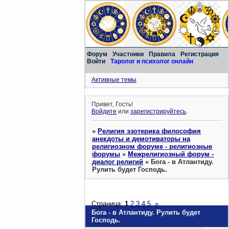
Форум
Участники
Правила
Регистрация
Войти
Таролог и психолог онлайн
Активные темы
Привет, Гость!
Войдите
или
зарегистрируйтесь
.
»
Религия эзотерика философия
анекдоты и демотиваторы на
религиозном форуме - религиозные
форумы
»
Межрелигиозный форум -
диалог религий
»
Бога - в Атлантиду.
Рулить будет Господь.
Страница:
1
2
3
4
5
»
Бога - в Атлантиду. Рулить будет
Господь.