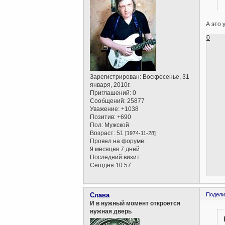
А это 
0
Зарегистрирован
: Воскресенье, 31
января, 2010г.
Приглашений:
0
Сообщений:
25877
Уважение:
+1038
Позитив:
+690
Пол:
Мужской
Возраст:
51
[1974-11-28]
Провел на форуме:
9 месяцев 7 дней
Последний визит:
Сегодня 10:57
Слава
Подели
И в нужный момент откроется
нужная дверь