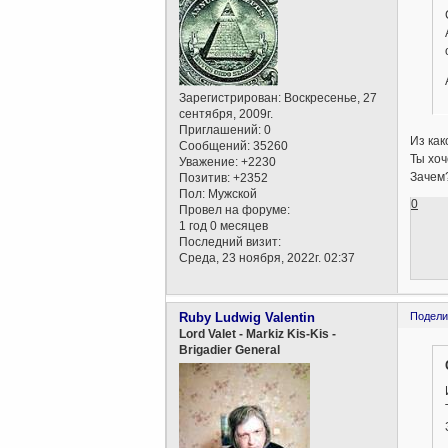
Зарегистрирован
: Воскресенье, 27
сентября, 2009г.
Приглашений:
0
Из как
Сообщений:
35260
Ты хо
Уважение:
+2230
Зачем
Позитив:
+2352
Пол:
Мужской
0
Провел на форуме:
1 год 0 месяцев
Последний визит:
Среда, 23 ноября, 2022г. 02:37
Ruby Ludwig Valentin
Подели
Lord Valet - Markiz Kis-Kis -
Brigadier General