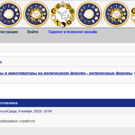
гистрация
Войти
Таролог и психолог онлайн
ь
.
ты и демотиваторы на религиозном форуме - религиозные форумы
отовлена
ться
Среда, 9 ноября, 2022г. 10:04
ерформанс сорвётся