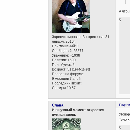
А что,
0
Зарегистрирован
: Воскресенье, 31
января, 2010г.
Приглашений:
0
Сообщений:
25877
Уважение:
+1038
Позитив:
+690
Пол:
Мужской
Возраст:
51
[1974-11-28]
Провел на форуме:
9 месяцев 7 дней
Последний визит:
Сегодня 10:57
Слава
Подели
И в нужный момент откроется
Уговор
нужная дверь
Тело х
0