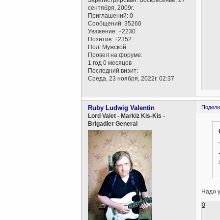
Зарегистрирован
: Воскресенье, 27
сентября, 2009г.
Приглашений:
0
Сообщений:
35260
Уважение:
+2230
Позитив:
+2352
Пол:
Мужской
Провел на форуме:
1 год 0 месяцев
Последний визит:
Среда, 23 ноября, 2022г. 02:37
Ruby Ludwig Valentin
Подели
Lord Valet - Markiz Kis-Kis -
Brigadier General
Надо у
0