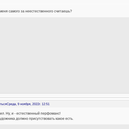
 меня самого за неестественного считаешь?
ться
Среда, 9 ноября, 2022г. 12:51
ил. Ну, и - естественный перфоманс!
удожника должно присутствовать какое есть.