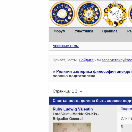
Форум
Участники
Правила
Ре
Активные темы
Привет, Гость!
Войдите
или
зарегистрируйтес
»
Религия эзотерика философия анекдо
хорошо подготовлена
Страница:
1
2
»
Спонтанность должна быть хорошо подг
Ruby Ludwig Valentin
Подели
Lord Valet - Markiz Kis-Kis -
Или п
Brigadier General
0