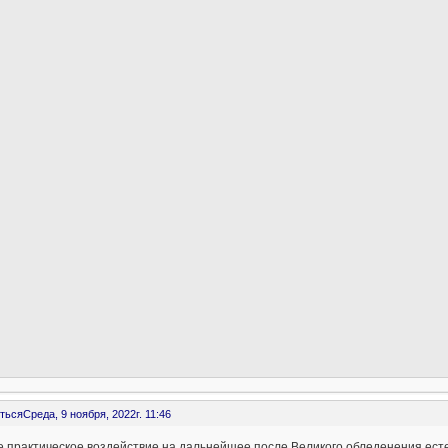
ться
Среда, 9 ноября, 2022г. 11:46
ое практическое воздействие на дальнейшее после Великого обледенения ес