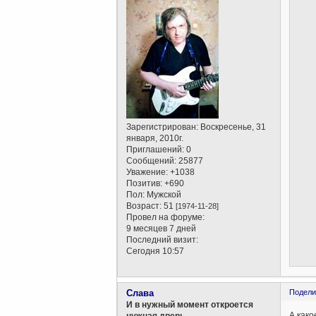
Зарегистрирован
: Воскресенье, 31
января, 2010г.
Приглашений:
0
Сообщений:
25877
Уважение:
+1038
Позитив:
+690
Пол:
Мужской
Возраст:
51
[1974-11-28]
Провел на форуме:
9 месяцев 7 дней
Последний визит:
Сегодня 10:57
Слава
Подели
И в нужный момент откроется
А как
нужная дверь