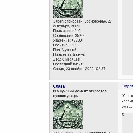
Зарегистрирован
: Воскресенье, 27
сентября, 2009г.
Приглашений:
0
Сообщений:
35260
Уважение:
+2230
Позитив:
+2352
Пол:
Мужской
Провел на форуме:
1 год 0 месяцев
Последний визит:
Среда, 23 ноября, 2022г. 02:37
Слава
Подели
И в нужный момент откроется
"Спон
нужная дверь
- спо
экстаз 
0