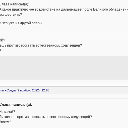
Слава написал(а):
А какое практическое воздействие на дальнейшее после Великого обледене
осуществить?
А это уже из другой оперы.
ой?
чешь противовосстать естественному ходу вещей?
?
ться
Среда, 9 ноября, 2022г. 12:18
Слава написал(а):
Из какой?
Ты хочешь противовосстать естественному ходу вещей?
Зачем?