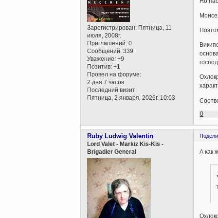
Но пас
Моисея
Зарегистрирован
: Пятница, 11
Поэтом
июля, 2008г.
Приглашений:
0
Википе
Сообщений:
339
основа
Уважение:
+9
господ
Позитив:
+1
Провел на форуме:
Охлокр
2 дня 7 часов
характ
Последний визит:
Пятница, 2 января, 2026г. 10:03
Соотв
0
Ruby Ludwig Valentin
Подели
Lord Valet - Markiz Kis-Kis -
А как 
Brigadier General
Охлокр