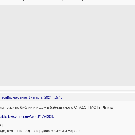
ться
Воскресенье, 17 марта, 2024г. 15:43
им поиск по библии и ищем в библии слоло СТАДО, ПАСТЫРЬ итд
//bible.by/symphony/word/17/4309/
21
адо, вел Ты народ Твой рукою Моисея и Аарона.