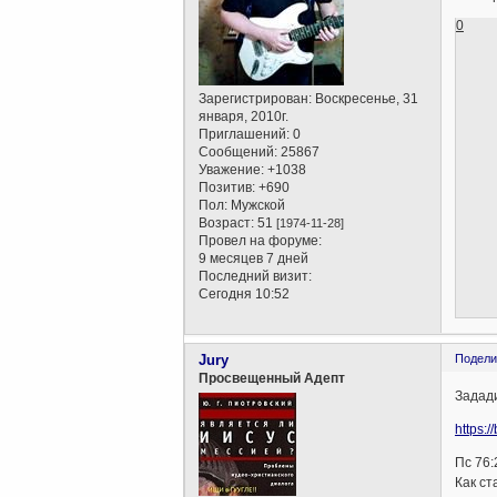
0
Зарегистрирован
: Воскресенье, 31
января, 2010г.
Приглашений:
0
Сообщений:
25867
Уважение:
+1038
Позитив:
+690
Пол:
Мужской
Возраст:
51
[1974-11-28]
Провел на форуме:
9 месяцев 7 дней
Последний визит:
Сегодня 10:52
Jury
Подели
Просвещенный Адепт
Задад
https:
Пс 76:
Как ст