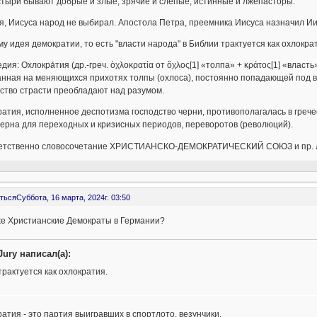
тыри бывают добрые и злые, зрячие и слепые, истинные и лжепасторы.
, Иисуса народ не выбирал. Апостола Петра, преемника Иисуса назначил Ии
у идея демократии, то есть "власти народа" в Библии трактуется как охлокра
дия: Охлокра́тия (др.-греч. ὀχλοκρατία от ὄχλος[1] «толпа» + κράτος[1] «вла
нная на меняющихся прихотях толпы (охлоса), постоянно попадающей под вл
ство страсти преобладают над разумом.
атия, исполненное деспотизма господство черни, противополагалась в гречес
ерна для переходных и кризисных периодов, переворотов (революций).
етственно словосочетание ХРИСТИАНСКО-ДЕМОКРАТИЧЕСКИЙ СОЮЗ и пр. 
ться
Суббота, 16 марта, 2024г. 03:50
же Христианские Демократы в Германии?
Jury написал(а):
трактуется как охлократия.
атия - это партия выигравших в спортлото, везунчики.