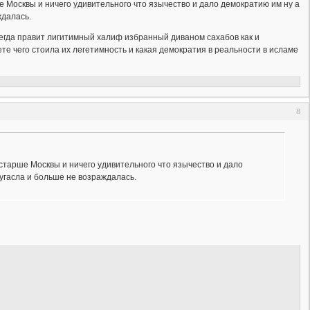
 Москвы и ничего удивительного что язычество и дало демократию им ну а
ждалась.
сегда правит лигитимный халиф избранный диваном сахабов как и
е чего стоила их легетимность и какая демократия в реальности в исламе
8
старше Москвы и ничего удивительного что язычество и дало
угасла и больше не возраждалась.