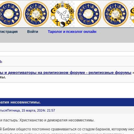
гистрация
Войти
Таролог и психолог онлайн
ь
.
ты и демотиваторы на религиозном форуме - религиозные форумы
мы.
ратия несовместимы.
ться
Пятница, 15 марта, 2024г. 21:57
и пастырь: Христианство и демократия несовместимы.
й Библии общесто постоянно сравниваеться со стадом баранов, которому не