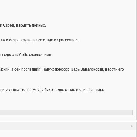
ди Своей, и водить дойных.
али безрассудно, и все стадо их рассеяно».
обы сделать Себе славное имя.
ский, а сей последний, Навуходоносор, царь Вавилонский, и кости его
 они услышат голос Мой, и будет одно стадо и один Пастырь.
4