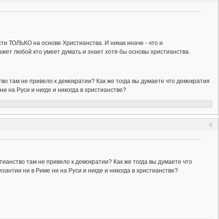
и ТОЛЬКО на основе Христианства. И никак иначе - что и
жет любой кто умеет думать и знает хотя бы основы христианства.
тво там не привело к демократии? Как же тогда вы думаете что демократия
ни на Руси и нигде и никогда в христианстве?
6
тианство там не привело к демократии? Как же тогда вы думаете что
зантии ни в Риме ни на Руси и нигде и никогда в христианстве?