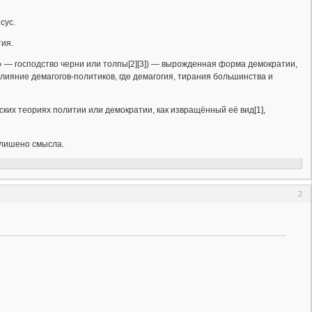
сус.
тия.
сть» — господство черни или толпы[2][3]) — вырожденная форма демократии,
ияние демагогов-политиков, где демагогия, тирания большинства и
ких теориях политии или демократии, как извращённый её вид[1],
лишено смысла.
2