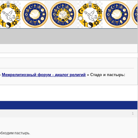
»
Межрелигиозный форум - диалог религий
»
Стадо и пастырь:
1
обходим пастырь.