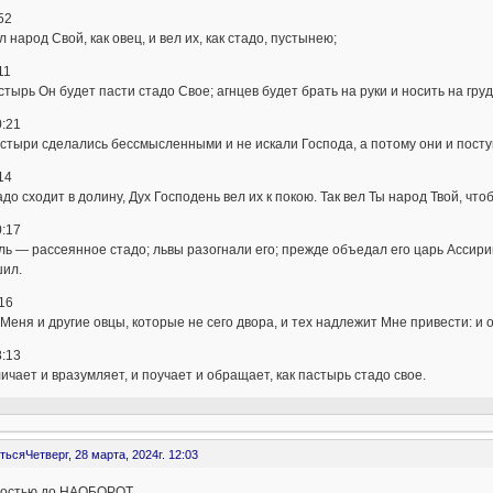
52
л народ Свой, как овец, и вел их, как стадо, пустынею;
11
стырь Он будет пасти стадо Свое; агнцев будет брать на руки и носить на гру
:21
стыри сделались бессмысленными и не искали Господа, а потому они и поступ
14
адо сходит в долину, Дух Господень вел их к покою. Так вел Ты народ Твой, чт
:17
ь — рассеянное стадо; львы разогнали его; прежде объедал его царь Ассирий
шил.
16
 Меня и другие овцы, которые не сего двора, и тех надлежит Мне привести: и
:13
ичает и вразумляет, и поучает и обращает, как пастырь стадо свое.
ться
Четверг, 28 марта, 2024г. 12:03
ностью до НАОБОРОТ.