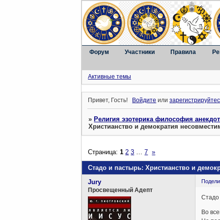
Форум
Участники
Правила
Ре
Активные темы
Привет, Гость!
Войдите
или
зарегистрируйтес
»
Религия эзотерика философия анекдо
Христианство и демократия несовмести
Страница:
1
2
3
…
7
»
Стадо и пастырь: Христианство и демок
Jury
Подели
Просвещенный Адепт
Стадо 
Во все