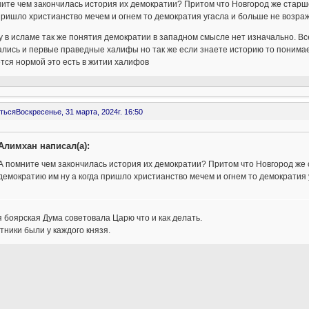
ите чем закончилась история их демократии? Притом что Новгород же старше
пришло христианство мечем и огнем то демократия угасла и больше не возра
у в исламе так же понятия демократии в западном смысле нет изначально. В
лись и первые праведные халифы но так же если знаете историю то понимает
тся нормой это есть в житии халифов
ться
Воскресенье, 31 марта, 2024г. 16:50
Алимхан написал(а):
А помните чем закончилась история их демократии? Притом что Новгород же 
демократию им ну а когда пришло христианство мечем и огнем то демократия 
 боярская Дума советовала Царю что и как делать.
тники были у каждого князя.