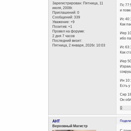
Зарегистрирован
: Пятница, 11
Пс 77:
июля, 2008г.
и пове
Приглашений:
0
Сообщений:
339
Ис 40:
Уважение:
+9
Как па
Позитив:
+1
Провел на форуме:
Иер 10
2 дня 7 часов
ибо па
Последний визит:
Пятница, 2 января, 2026г. 10:03
Ис 63:
Как ст
Иер 50
Израил
сокру
Ин 10:
Есть у
Сир 18
Он обл
0
AHT
Подели
Верховный Магистр
С точ