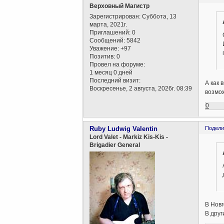
Верховный Магистр
Зарегистрирован
: Суббота, 13
марта, 2021г.
Приглашений:
0
Сообщений:
5842
Уважение:
+97
Позитив:
0
Провел на форуме:
1 месяц 0 дней
Последний визит:
А как 
Воскресенье, 2 августа, 2026г. 08:39
возмож
0
Ruby Ludwig Valentin
Подели
Lord Valet - Markiz Kis-Kis -
Brigadier General
В Новг
В друг