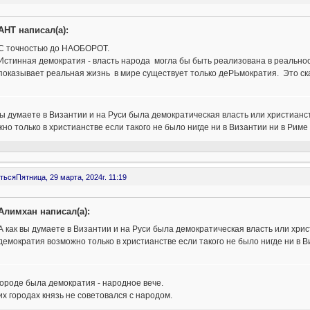
AHT написал(а):
С точностью до НАОБОРОТ.
Истинная демократия - власть народа могла бы быть реализована в реальност
показывает реальная жизнь в мире существует только деРЬмократия. Это ска
вы думаете в Византии и на Руси была демократическая власть или христианс
но только в христианстве если такого не было нигде ни в Византии ни в Риме 
ться
Пятница, 29 марта, 2024г. 11:19
Алимхан написал(а):
А как вы думаете в Византии и на Руси была демократическая власть или хрис
демократия возможно только в христианстве если такого не было нигде ни в Ви
ороде была демократия - народное вече.
их городах князь не советовался с народом.