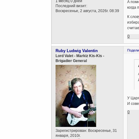
1 месяц 0 дней
А помн
Последний визит:
когда 
Воскресенье, 2 августа, 2026г. 08:39
К слов
избира
считае
0
Ruby Ludwig Valentin
Подели
Lord Valet - Markiz Kis-Kis -
Brigadier General
У Царя
И сове
0
Зарегистрирован
: Воскресенье, 31
января, 2010г.