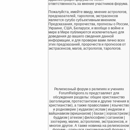
ответственность за мнение участников форума.
Пожалуйста, имейте ввиду, мнение астрологов,
предсказателей, тарологов, экстрасенсов
является сугубо субъективным мнением.
Предсказания, пророчества, прогнозы о России,
Украине, США, Беларуси, и вообще о войне и
мире в Мире публикуются исключительно для
доведения до вашего сведения данной
информации, и для проверки вами лично всех
этих предсказаний, пророчеств и прогнозов от
экстрасенсов, магов, астрологов, тарологов.
Религиозный форум о религиях и учениях
ForumReligions.ru представляет для
обсуждения разделы: общее христианство
(католицизм, протестантизм и другие течения в
христианстве), а также православие | язычество
и родноверие | иудаизм | ислам | индуизм и
вайшнавизм (кришнаизм) | бахаи | зороастризм |
буддизм | атеизм | философию | сатанизм |
эзотерику, магию, астрологию, экстрасенсов, и
многое другое. А также новинка на религиозном
форуме - открылся сектоведческий форум о