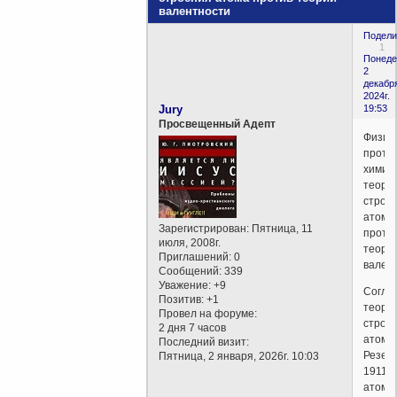
валентности
Подели
1
Понеде
2
декабр
2024г.
Jury
19:53
Просвещенный Адепт
Физик
проти
химико
теори
строе
атома
Зарегистрирован
: Пятница, 11
проти
июля, 2008г.
теори
Приглашений:
0
вален
Сообщений:
339
Уважение:
+9
Согла
Позитив:
+1
теори
Провел на форуме:
строе
2 дня 7 часов
атома
Последний визит:
Резер
Пятница, 2 января, 2026г. 10:03
1911
атом