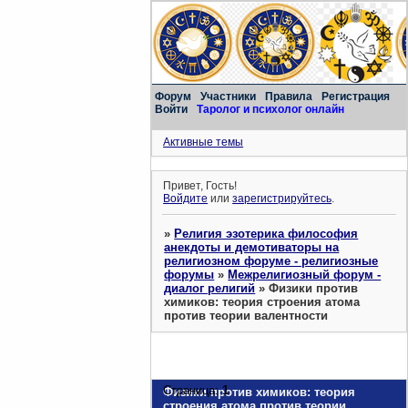
Форум
Участники
Правила
Регистрация
Войти
Таролог и психолог онлайн
Активные темы
Привет, Гость!
Войдите
или
зарегистрируйтесь
.
»
Религия эзотерика философия
анекдоты и демотиваторы на
религиозном форуме - религиозные
форумы
»
Межрелигиозный форум -
диалог религий
»
Физики против
химиков: теория строения атома
против теории валентности
Страница:
1
Физики против химиков: теория
строения атома против теории