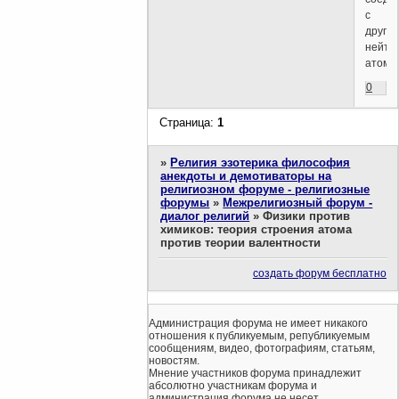
с
други
нейтр
атома
0
Страница:
1
»
Религия эзотерика философия
анекдоты и демотиваторы на
религиозном форуме - религиозные
форумы
»
Межрелигиозный форум -
диалог религий
»
Физики против
химиков: теория строения атома
против теории валентности
создать форум бесплатно
Администрация форума не имеет никакого
отношения к публикуемым, републикуемым
сообщениям, видео, фотографиям, статьям,
новостям.
Мнение участников форума принадлежит
абсолютно участникам форума и
администрация форума не несет