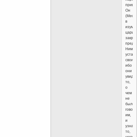
приве
Он
(Месс
в
изумл
цари
закро
пред
Ним
уста
свои,
ибо
они
увидя
то,
о
чем
не
было
говор
им,
и
узнаю
то,