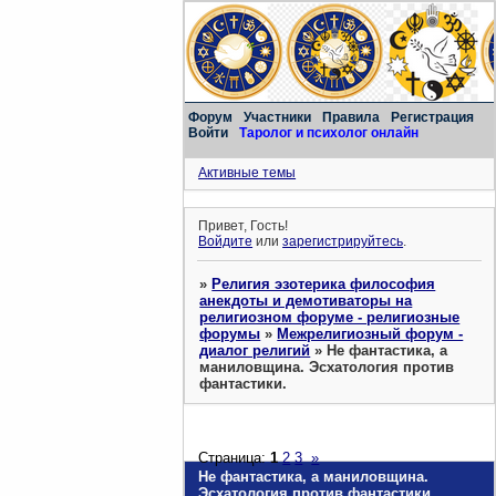
Форум
Участники
Правила
Регистрация
Войти
Таролог и психолог онлайн
Активные темы
Привет, Гость!
Войдите
или
зарегистрируйтесь
.
»
Религия эзотерика философия
анекдоты и демотиваторы на
религиозном форуме - религиозные
форумы
»
Межрелигиозный форум -
диалог религий
»
Не фантастика, а
маниловщина. Эсхатология против
фантастики.
Страница:
1
2
3
»
Не фантастика, а маниловщина.
Эсхатология против фантастики.