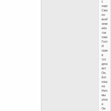
с
народ
Своег
по
всей
земле;
ибо
так
говори
Господ
И
скажут
в
тот
день:
вот
Он,
Бог
наш!
на
Него
мы
уповал
и
Он