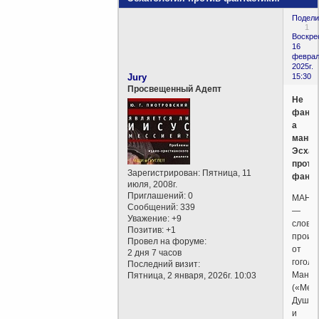
Подели
1
Воскре
16
феврал
2025г.
Jury
15:30
Просвещенный Адепт
Не
фанта
а
манил
Эсхат
проти
Зарегистрирован
: Пятница, 11
фанта
июля, 2008г.
Приглашений:
0
МАНИ
Сообщений:
339
—
Уважение:
+9
слово,
Позитив:
+1
проис
Провел на форуме:
от
2 дня 7 часов
гоголе
Последний визит:
Манил
Пятница, 2 января, 2026г. 10:03
(«Мер
Души»
и