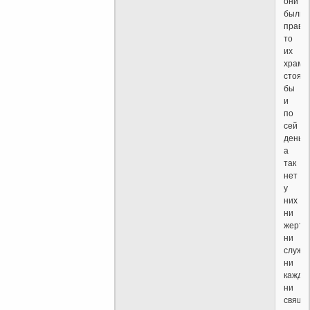
они
были
правы
то
их
храм
стоял
бы
и
по
сей
день
а
так
нет
у
них
ни
жертв
ни
служе
ни
кажде
ни
свяще