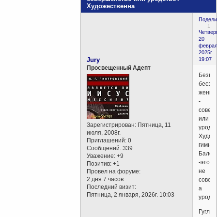
Художественна
Подели
1
Четверг
20
феврал
2025г.
Jury
19:07
Просвещенный Адепт
Безгр
бесза
женщ
-
совер
или
Зарегистрирован
: Пятница, 11
уродс
июля, 2008г.
Худож
Приглашений:
0
гимнас
Сообщений:
339
Балет
Уважение:
+9
-это
Позитив:
+1
не
Провел на форуме:
2 дня 7 часов
совер
Последний визит:
а
Пятница, 2 января, 2026г. 10:03
уродст
Гуглим