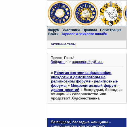
Форум
Участники
Правила
Регистрация
Войти
Таролог и психолог онлайн
Активные темы
Привет, Гость!
Войдите
или
зарегистрируйтесь
.
»
Религия эзотерика философия
анекдоты и демотиваторы на
религиозном форуме - религиозные
форумы
»
Межрелигиозный форум -
диалог религий
»
Безгрудые, бесзадые
женщины - совершенство или
уродство? Художественна
Страница:
1
Безгрудые, бесзадые женщины -
совершенство или уродство?