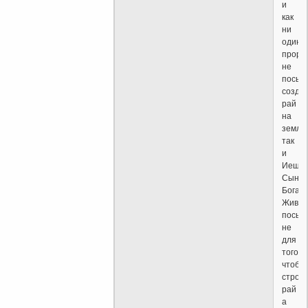
и
как
ни
один
проро
не
посыл
созда
рай
на
земле
так
и
Иешу
Сын
Бога
Живог
посыл
не
для
того
чтобы
строи
рай
а