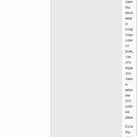
смог
бы
воскр
мертв
и
откры
глаза
слепы
от
рожде
так
что
иудеи
это
лжецы
и
верит
им
это
себя
не
уважат
Если
бы