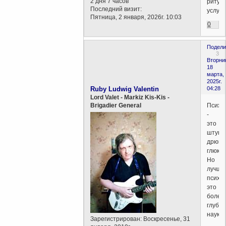
2 дня 7 часов
ритуа
Последний визит:
услуг.
Пятница, 2 января, 2026г. 10:03
0
Подели
3
Вторни
18
марта,
2025г.
Ruby Ludwig Valentin
04:28
Lord Valet - Markiz Kis-Kis -
Психо
Brigadier General
-
это
штуки-
дрюки
глюки.
Но
лучше
психо
это
более
глубок
наука.
Зарегистрирован
: Воскресенье, 31