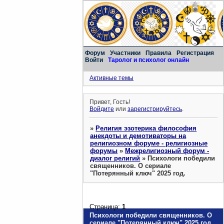
Форум
Участники
Правила
Регистрация
Войти
Таролог и психолог онлайн
Активные темы
Привет, Гость!
Войдите
или
зарегистрируйтесь
.
»
Религия эзотерика философия
анекдоты и демотиваторы на
религиозном форуме - религиозные
форумы
»
Межрелигиозный форум -
диалог религий
»
Психологи победили
священников. О сериале
"Потерянный ключ" 2025 год.
Страница:
1
Психологи победили священников. О
сериале "Потерянный ключ" 2025 год.