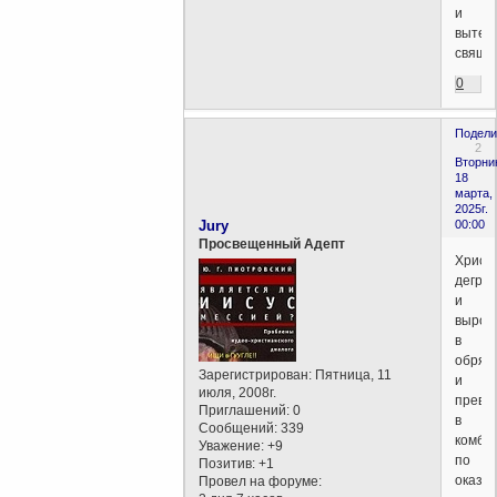
и
вытес
свяще
0
Подели
2
Вторни
18
марта,
2025г.
Jury
00:00
Просвещенный Адепт
Христ
дегра
и
вырод
в
обряд
Зарегистрирован
: Пятница, 11
и
июля, 2008г.
превр
Приглашений:
0
в
Сообщений:
339
комби
Уважение:
+9
по
Позитив:
+1
оказа
Провел на форуме: