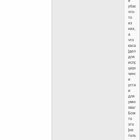
и
убавл
что-
то
из
них,
а
что
касае
[делае
для
испра
церко
чинов
и
уставо
и
для
умнож
хвалы
Божие
то
это
[не
только