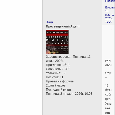
Подели
5
Вторни
18
марта,
2025г.
Jury
17:29
Просвещенный Адепт
Зарегистрирован
: Пятница, 11
гуглим
июля, 2008г.
Приглашений:
0
обряд
Сообщений:
339
Обряд
Уважение:
+9
Позитив:
+1
–
Провел на форуме:
1)
2 дня 7 часов
Последний визит:
буква
Пятница, 2 января, 2026г. 10:03
соблю
церко
Устав
без
его