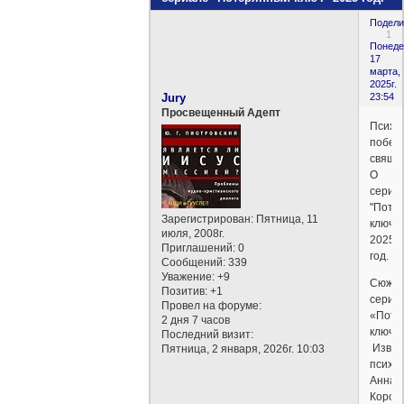
Подели
1
Понеде
17
марта,
2025г.
Jury
23:54
Просвещенный Адепт
Психо
побед
свяще
О
сериа
"Поте
Зарегистрирован
: Пятница, 11
ключ"
июля, 2008г.
2025
Приглашений:
0
год.
Сообщений:
339
Уважение:
+9
Сюже
Позитив:
+1
сериа
Провел на форуме:
«Поте
2 дня 7 часов
ключ»
Последний визит:
Извес
Пятница, 2 января, 2026г. 10:03
психо
Анна
Корол