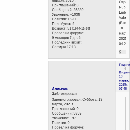
января, 2010г.
Отред
Приглашений:
0
Ruby
Сообщений:
25880
Ludwi
Уважение:
+1038
Valent
Позитив:
+690
(Вторн
Пол:
Мужской
18
Возраст:
51
[1974-11-28]
Провел на форуме:
марта,
9 месяцев 7 дней
2025г.
Последний визит:
04:28)
Сегодня 17:13
0
Подели
4
Вторни
18
марта,
2025г.
Алимхан
07:48
Заблокирован
Зарегистрирован
: Суббота, 13
марта, 2021г.
Приглашений:
0
Сообщений:
5859
Уважение:
+97
Позитив:
0
Провел на форуме: