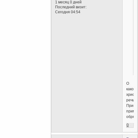
1 месяц 0 дней
Последний визит:
Сегодня 04:54
.
О
каком
христ
речь?
Приве
приме
обряд
0