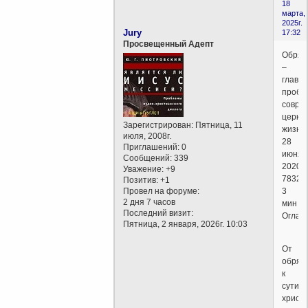
18
марта,
2025г.
Jury
17:32
Просвещенный Адепт
Обряд
–
главн
пробл
совре
церко
Зарегистрирован
: Пятница, 11
жизни
июля, 2008г.
28
Приглашений:
0
июня
Сообщений:
339
2020
Уважение:
+9
7832
Позитив:
+1
3
Провел на форуме:
2 дня 7 часов
мин
Последний визит:
Оглав
Пятница, 2 января, 2026г. 10:03
От
обряд
к
сути
христ