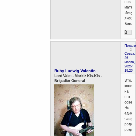
покла
матер
Иисуса
якобы
Богор
0
Подели
2
Среда,
26
марта,
2025г.
Ruby Ludwig Valentin
18:23
Lord Valet - Markiz Kis-Kis -
Это,
Brigadier General
конечн
на
его
совест
Но
едино
чаще
родне
родны