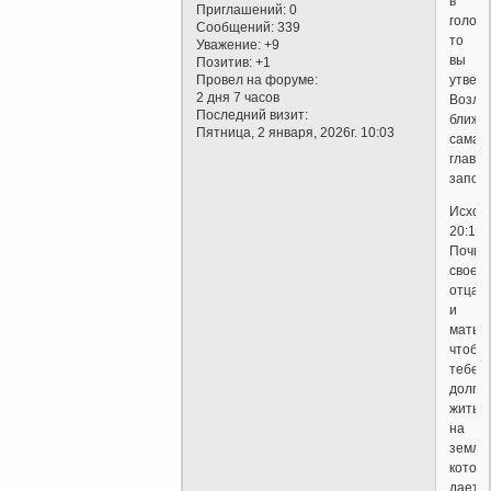
в
Приглашений:
0
голове
Сообщений:
339
то
Уважение:
+9
вы
Позитив:
+1
утвер
Провел на форуме:
2 дня 7 часов
Возлю
Последний визит:
ближн
Пятница, 2 января, 2026г. 10:03
самая
главн
запов
Исход
20:12
Почит
своего
отца
и
мать,
чтобы
тебе
долго
жить
на
земле,
котор
дает