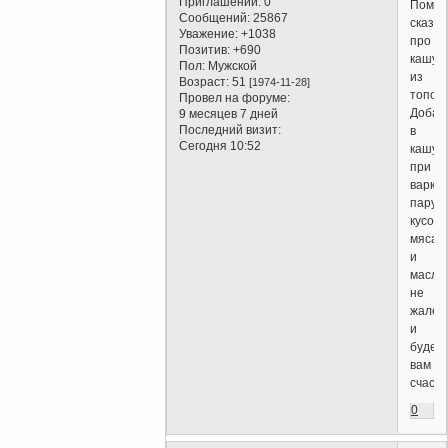
Приглашений:
0
Помни
Сообщений:
25867
сказку
Уважение:
+1038
про
Позитив:
+690
кашу
Пол:
Мужской
из
Возраст:
51
[1974-11-28]
топор
Провел на форуме:
Добав
9 месяцев 7 дней
Последний визит:
в
Сегодня 10:52
кашу
при
варке
пару
кусочк
мяса
и
масла
не
жалей
и
будет
вам
счасть
0