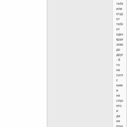
тебе
или
отдал
от
тебя,
от
одног
края
земли
до
другог
- 8
то
не
согла
с
ним
и
не
слуша
его;
и
да
не
пощад