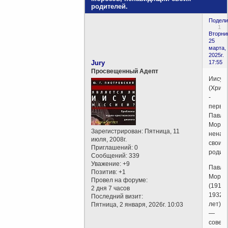
родителей.
Подели
1
Вторни
25
марта,
2025г.
Jury
17:55
Просвещенный Адепт
Иисус
(Христ
-
первы
Павли
Мороз
Зарегистрирован
: Пятница, 11
ненав
июля, 2008г.
своих
Приглашений:
0
родит
Сообщений:
339
Уважение:
+9
Павли
Позитив:
+1
Мороз
Провел на форуме:
(1918-
2 дня 7 часов
1932=
Последний визит:
лет)
Пятница, 2 января, 2026г. 10:03
—
советс