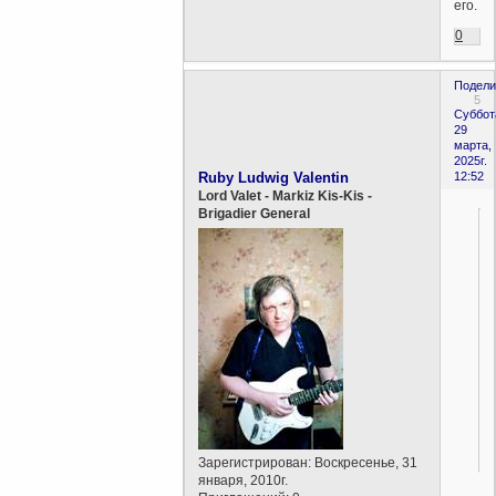
его.
0
Подели
5
Суббот
29
марта,
2025г.
Ruby Ludwig Valentin
12:52
Lord Valet - Markiz Kis-Kis -
Brigadier General
Зарегистрирован
: Воскресенье, 31
января, 2010г.