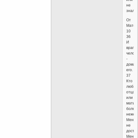
не
знали
От
Матф
10
36
И
враги
челов
-
домаш
его.
37
Кто
любит
отца
или
мать
более,
нежел
Меня,
не
досто
Меня;