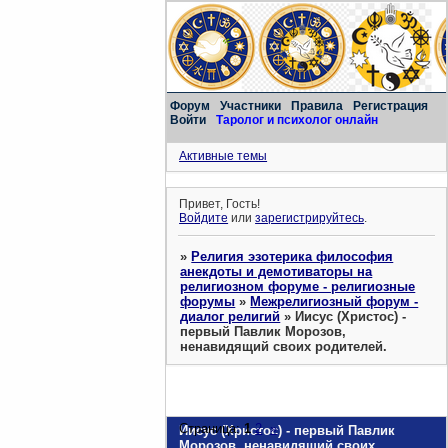
Форум
Участники
Правила
Регистрация
Войти
Таролог и психолог онлайн
Активные темы
Привет, Гость!
Войдите
или
зарегистрируйтесь
.
»
Религия эзотерика философия
анекдоты и демотиваторы на
религиозном форуме - религиозные
форумы
»
Межрелигиозный форум -
диалог религий
»
Иисус (Христос) -
первый Павлик Морозов,
ненавидящий своих родителей.
Страница:
1
2
»
Иисус (Христос) - первый Павлик
Морозов, ненавидящий своих