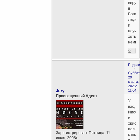
верую
в
Бога
людей
и
поумн
хоть
немно
0
Подели
4
Суббот
29
марта,
2025г.
Jury
11:04
Просвещенный Адепт
У
вас,
Иисус
и
христ
полна
Зарегистрирован
: Пятница, 11
каша
июля, 2008г.