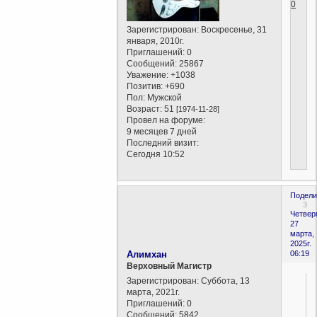
0
Зарегистрирован
: Воскресенье, 31
января, 2010г.
Приглашений:
0
Сообщений:
25867
Уважение:
+1038
Позитив:
+690
Пол:
Мужской
Возраст:
51
[1974-11-28]
Провел на форуме:
9 месяцев 7 дней
Последний визит:
Сегодня 10:52
Подели
3
Четверг
27
марта,
2025г.
Алимхан
06:19
Верховный Магистр
Зарегистрирован
: Суббота, 13
марта, 2021г.
Приглашений:
0
Сообщений:
5842