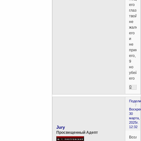
его
глаз
твой,
не
жалей
его
и
не
прикр
его,
9
но
убей
его
0
Подели
7
Воскре
30
марта,
2025г.
Jury
12:32
Просвещенный Адепт
Возлю