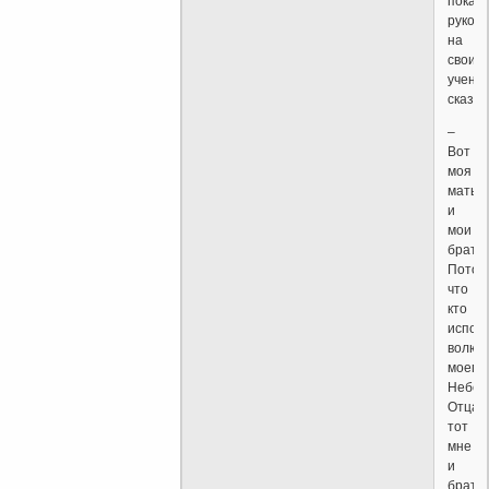
показ
рукой
на
своих
ученик
сказал
–
Вот
моя
мать
и
мои
брать
Потом
что
кто
испол
волю
моего
Небес
Отца,
тот
мне
и
брат,