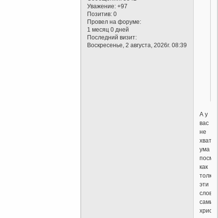
Уважение:
+97
Позитив:
0
Провел на форуме:
1 месяц 0 дней
Последний визит:
Воскресенье, 2 августа, 2026г. 08:39
.
А у
вас
не
хвати
ума
посмо
как
толку
эти
слова
сами
христ