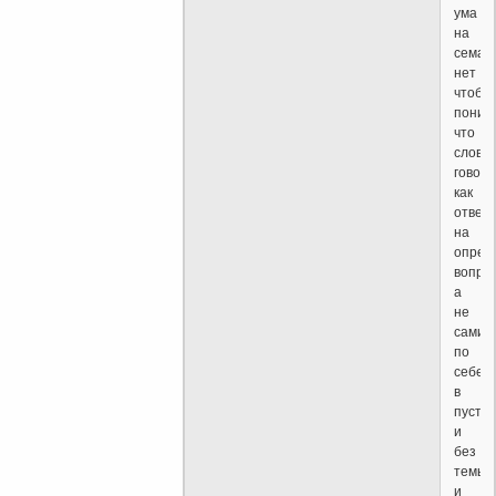
ума
на
семак
нет
чтобы
поним
что
слова
говоря
как
ответ
на
опред
вопро
а
не
сами
по
себе
в
пустот
и
без
темы
и