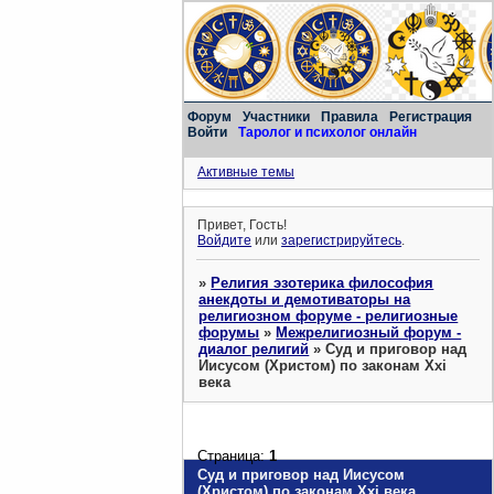
Форум
Участники
Правила
Регистрация
Войти
Таролог и психолог онлайн
Активные темы
Привет, Гость!
Войдите
или
зарегистрируйтесь
.
»
Религия эзотерика философия
анекдоты и демотиваторы на
религиозном форуме - религиозные
форумы
»
Межрелигиозный форум -
диалог религий
»
Суд и приговор над
Иисусом (Христом) по законам Xxi
века
Страница:
1
Суд и приговор над Иисусом
(Христом) по законам Xxi века