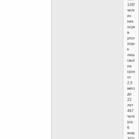
1265
челове
из
них
осужд
в
уголо
поряд
к
лише
свобо
на
срок
от
2,5
месяц
до
22
лет
467
челов
(на
6
январ
2024