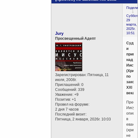
Подели
1
Суббот
29
марта,
2025г.
Jury
10:51
Просвещенный Адепт
Суд
и
приго
над
Иисус
(Хрис
Зарегистрирован
: Пятница, 11
по
июля, 2008г.
закон
Приглашений:
0
XXI
Сообщений:
339
века.
Уважение:
+9
Позитив:
+1
Прест
Провел на форуме:
Иисус
2 дня 7 часов
описа
Последний визит:
в
Пятница, 2 января, 2026г. 10:03
еванг
(хрис
не