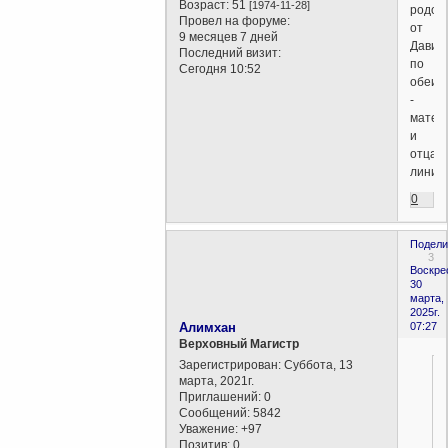
Возраст:
51
[1974-11-28]
родос
Провел на форуме:
от
9 месяцев 7 дней
Давид
Последний визит:
по
Сегодня 10:52
обеим
-
матер
и
отца
линия
0
Подели
3
Воскре
30
марта,
2025г.
Алимхан
07:27
Верховный Магистр
Зарегистрирован
: Суббота, 13
марта, 2021г.
Приглашений:
0
Сообщений:
5842
Уважение:
+97
Позитив:
0