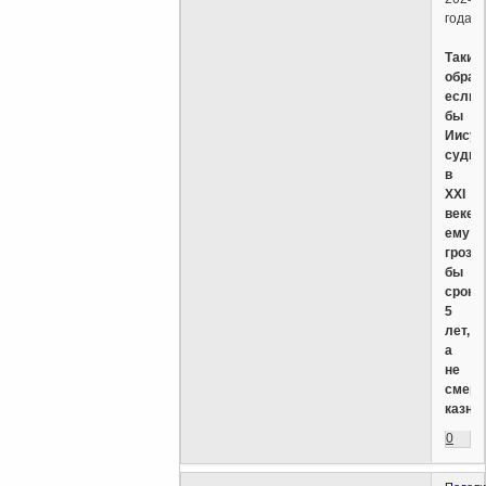
года)
Таким
образ
если
бы
Иисус
судил
в
XXI
веке
ему
грози
бы
срок
5
лет,
а
не
смерт
казнь.
0