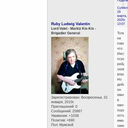
Подели
2
Суббот
29
марта,
2025г.
Ruby Ludwig Valentin
13:07
Lord Valet - Markiz Kis-Kis -
Только
Brigadier General
не
говори
что
Иисус
осуще
рейде
захват
власти
Но
дейст
он
явно
Зарегистрирован
: Воскресенье, 31
в
января, 2010г.
явочн
Приглашений:
0
порядк
Сообщений:
25867
хоть
Уважение:
+1038
Позитив:
+690
имел
Пол:
Мужской
закон