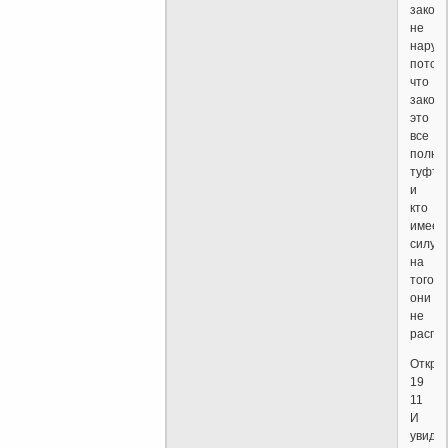
закон
не
наруш
потом
что
закон
это
все
полна
туфта
и
кто
имеет
силу
на
того
они
не
распр
Откро
19
11
И
увиде