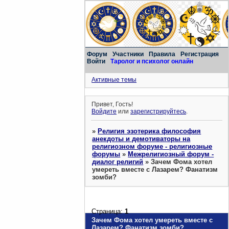
Форум
Участники
Правила
Регистрация
Войти
Таролог и психолог онлайн
Активные темы
Привет, Гость!
Войдите
или
зарегистрируйтесь
.
»
Религия эзотерика философия
анекдоты и демотиваторы на
религиозном форуме - религиозные
форумы
»
Межрелигиозный форум -
диалог религий
»
Зачем Фома хотел
умереть вместе с Лазарем? Фанатизм
зомби?
Страница:
1
Зачем Фома хотел умереть вместе с
Лазарем? Фанатизм зомби?