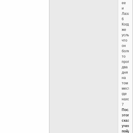
ее
и
Лазар
6
Когда
же
услыш
что
он
болен,
то
пробы
два
дня
на
том
месте,
где
наход
7
После
этого
сказа
учени
пойде