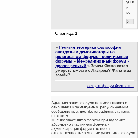
убьют
и
их.
0
Страница:
1
»
Религия эзотерика философия
анекдоты и демотиваторы на
религиозном форуме - религиозные
форумы
»
Межрелигиозный форум -
диалог религий
»
Зачем Фома хотел
умереть вместе с Лазарем? Фанатизм
зомби?
создать форум бесплатно
Администрация форума не имеет никакого
отношения к публикуемым, републикуемым
сообщениям, видео, фотографиям, статьям,
новостям.
Мнение участников форума принадлежит
абсолютно участникам форума и
администрация форума не несет
ответственность за мнение участников форума.