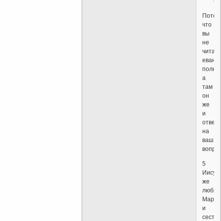
Потом
что
вы
не
читае
еванг
полно
а
там
он
же
и
отвеч
на
ваш
вопро
5
Иисус
же
любил
Марф
и
сестру