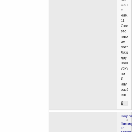
света
с
ним.
11
Сказа
это,
говори
им
потом:
Лазарь
друг
наш,
уснул;
но
Я
иду
разбу
его.
0
Подели
4
Пятниц
18
апреля