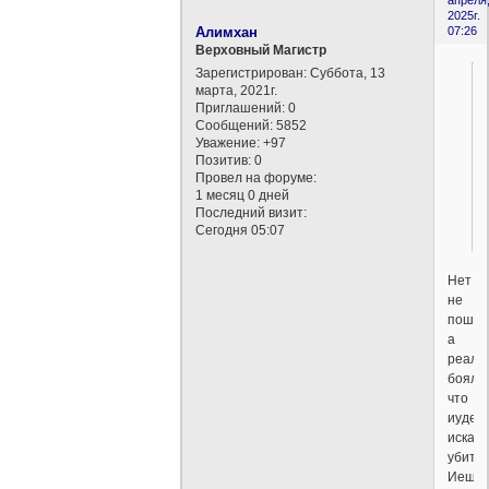
2025г.
Алимхан
07:26
Верховный Магистр
Зарегистрирован
: Суббота, 13
марта, 2021г.
Приглашений:
0
Сообщений:
5852
Уважение:
+97
Позитив:
0
Провел на форуме:
1 месяц 0 дней
Последний визит:
!
Сегодня 05:07
Нет
не
пошут
а
реаль
боялс
что
иудеи
искав
убить
Иешу