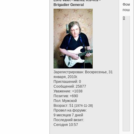
Lord Valet - Markiz Kis-Kis -
Фома
Brigadier General
пошут
0
Зарегистрирован
: Воскресенье, 31
января, 2010г.
Приглашений:
0
Сообщений:
25877
Уважение:
+1038
Позитив:
+690
Пол:
Мужской
Возраст:
51
[1974-11-28]
Провел на форуме:
9 месяцев 7 дней
Последний визит:
Сегодня 10:57