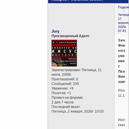
Подели
1
Четверг
17
апреля
2025г.
Jury
07:43
Просвещенный Адепт
Зачем
Фома
хотел
умере
вмест
с
Зарегистрирован
: Пятница, 11
Лазар
июля, 2008г.
Фанат
Приглашений:
0
зомби
Сообщений:
339
Уважение:
+9
Иоанн
Позитив:
+1
11.16
Провел на форуме:
2 дня 7 часов
Последний визит:
Пятница, 2 января, 2026г. 10:03
Иисус
сказал