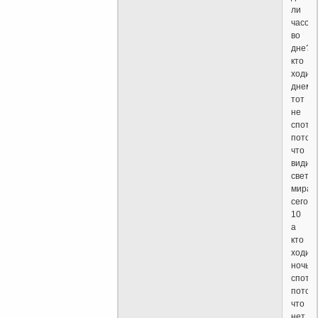
ли
часов
во
дне?
кто
ходит
днем,
тот
не
спотык
потом
что
видит
свет
мира
сего;
10
а
кто
ходит
ночью,
спотык
потом
что
нет