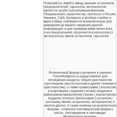
Пожалуйста, имейте ввиду, мнение астрологов,
предсказателей, тарологов, экстрасенсов
является сугубо субъективным мнением.
Предсказания, пророчества, прогнозы о России,
Украине, США, Беларуси, и вообще о войне и
мире в Мире публикуются исключительно для
доведения до вашего сведения данной
информации, и для проверки вами лично всех
этих предсказаний, пророчеств и прогнозов от
экстрасенсов, магов, астрологов, тарологов.
Религиозный форум о религиях и учениях
ForumReligions.ru представляет для
обсуждения разделы: общее христианство
(католицизм, протестантизм и другие течения в
христианстве), а также православие | язычество
и родноверие | иудаизм | ислам | индуизм и
вайшнавизм (кришнаизм) | бахаи | зороастризм |
буддизм | атеизм | философию | сатанизм |
эзотерику, магию, астрологию, экстрасенсов, и
многое другое. А также новинка на религиозном
форуме - открылся сектоведческий форум о
сектах, сектоведении и сектоведах.
Религиозные форумы.