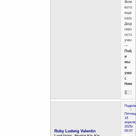
Фома,
которо
еще
назыв
Дидим
сказал
остал
ученик
—
Пойд
и
мы
и
умре
с
Ним!
0
Подели
2
Пятниц
18
апреля
2025г.
Ruby Ludwig Valentin
05:07