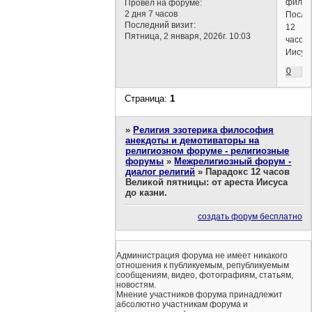
фильм
Провел на форуме:
2 дня 7 часов
После
Последний визит:
12
Пятница, 2 января, 2026г. 10:03
часов
Иисус
0
Страница:
1
»
Религия эзотерика философия
анекдоты и демотиваторы на
религиозном форуме - религиозные
форумы
»
Межрелигиозный форум -
диалог религий
»
Парадокс 12 часов
Великой пятницы: от ареста Иисуса
до казни.
создать форум бесплатно
Администрация форума не имеет никакого
отношения к публикуемым, републикуемым
сообщениям, видео, фотографиям, статьям,
новостям.
Мнение участников форума принадлежит
абсолютно участникам форума и