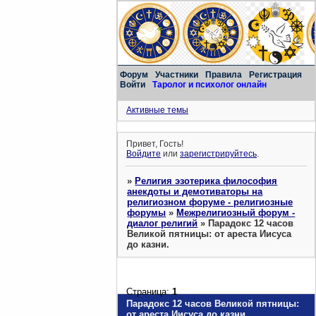
Форум
Участники
Правила
Регистрация
Войти
Таролог и психолог онлайн
Активные темы
Привет, Гость!
Войдите
или
зарегистрируйтесь
.
»
Религия эзотерика философия
анекдоты и демотиваторы на
религиозном форуме - религиозные
форумы
»
Межрелигиозный форум -
диалог религий
»
Парадокс 12 часов
Великой пятницы: от ареста Иисуса
до казни.
Страница:
1
Парадокс 12 часов Великой пятницы:
от ареста Иисуса до казни.