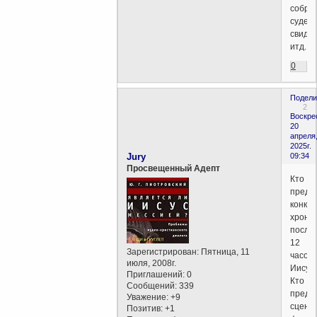
собра
судей,
свиде
итд.
0
Подели
2
Воскре
20
апреля
2025г.
Jury
09:34
Просвещенный Адепт
Кто
предл
конкр
хроно
после
12
Зарегистрирован
: Пятница, 11
часов
июля, 2008г.
Иисус
Приглашений:
0
Кто
Сообщений:
339
предл
Уважение:
+9
сцена
Позитив:
+1