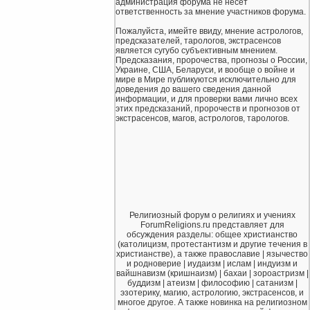
администрация форума не несет
ответственность за мнение участников форума.
Пожалуйста, имейте ввиду, мнение астрологов,
предсказателей, тарологов, экстрасенсов
является сугубо субъективным мнением.
Предсказания, пророчества, прогнозы о России,
Украине, США, Беларуси, и вообще о войне и
мире в Мире публикуются исключительно для
доведения до вашего сведения данной
информации, и для проверки вами лично всех
этих предсказаний, пророчеств и прогнозов от
экстрасенсов, магов, астрологов, тарологов.
Религиозный форум о религиях и учениях
ForumReligions.ru представляет для
обсуждения разделы: общее христианство
(католицизм, протестантизм и другие течения в
христианстве), а также православие | язычество
и родноверие | иудаизм | ислам | индуизм и
вайшнавизм (кришнаизм) | бахаи | зороастризм |
буддизм | атеизм | философию | сатанизм |
эзотерику, магию, астрологию, экстрасенсов, и
многое другое. А также новинка на религиозном