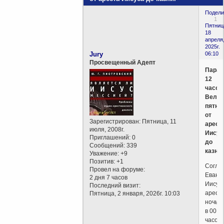
Подели
1
Пятниц
18
апреля
2025г.
Jury
06:10
Просвещенный Адепт
Парад
12
часов
Велик
пятни
от
Зарегистрирован
: Пятница, 11
арест
июля, 2008г.
Иисус
Приглашений:
0
до
Сообщений:
339
казни.
Уважение:
+9
Позитив:
+1
Согла
Провел на форуме:
Еванг
2 дня 7 часов
Иисус
Последний визит:
арест
Пятница, 2 января, 2026г. 10:03
ночью
в 00
часов