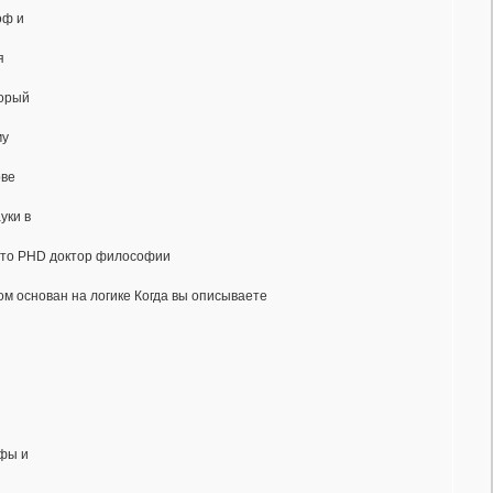
оф и
я
торый
му
ове
уки в
 это PHD доктор философии
ом основан на логике Когда вы описываете
ифы и