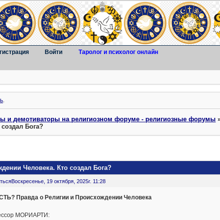
гистрация
Войти
Таролог и психолог онлайн
ь
.
ты и демотиваторы на религиозном форуме - религиозные форумы
 создал Бога?
дении Человека. Кто создал Бога?
ться
Воскресенье, 19 октября, 2025г. 11:28
СТЬ? Правда о Религии и Происхождении Человека
ссор МОРИАРТИ: