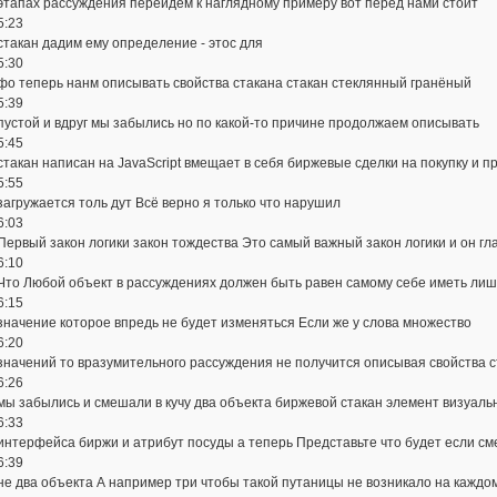
этапах рассуждения перейдём к наглядному примеру вот перед нами стоит
5:23
стакан дадим ему определение - этос для
5:30
фо теперь нанм описывать свойства стакана стакан стеклянный гранёный
5:39
пустой и вдруг мы забылись но по какой-то причине продолжаем описывать
5:45
стакан написан на JavaScript вмещает в себя биржевые сделки на покупку и п
5:55
загружается толь дут Всё верно я только что нарушил
6:03
Первый закон логики закон тождества Это самый важный закон логики и он гл
6:10
Что Любой объект в рассуждениях должен быть равен самому себе иметь лиш
6:15
значение которое впредь не будет изменяться Если же у слова множество
6:20
значений то вразумительного рассуждения не получится описывая свойства 
6:26
мы забылись и смешали в кучу два объекта биржевой стакан элемент визуаль
6:33
интерфейса биржи и атрибут посуды а теперь Представьте что будет если с
6:39
не два объекта А например три чтобы такой путаницы не возникало на каждо