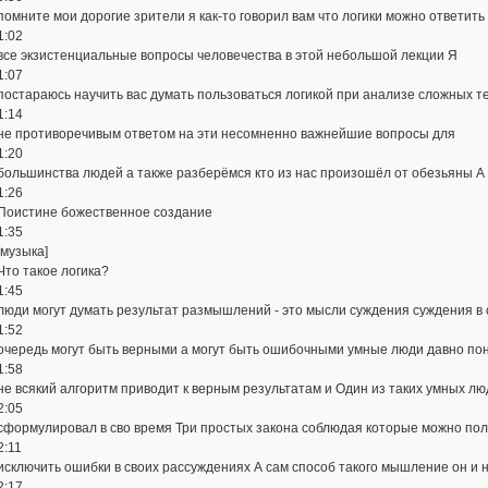
помните мои дорогие зрители я как-то говорил вам что логики можно ответить
1:02
все экзистенциальные вопросы человечества в этой небольшой лекции Я
1:07
постараюсь научить вас думать пользоваться логикой при анализе сложных те
1:14
не противоречивым ответом на эти несомненно важнейшие вопросы для
1:20
большинства людей а также разберёмся кто из нас произошёл от обезьяны А 
1:26
Поистине божественное создание
1:35
[музыка]
Что такое логика?
1:45
люди могут думать результат размышлений - это мысли суждения суждения в
1:52
очередь могут быть верными а могут быть ошибочными умные люди давно по
1:58
не всякий алгоритм приводит к верным результатам и Один из таких умных л
2:05
сформулировал в сво время Три простых закона соблюдая которые можно по
2:11
исключить ошибки в своих рассуждениях А сам способ такого мышление он и 
2:17