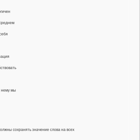
огичен
 среднем
 себя
зация
йствовать
к нему мы
олжны сохранять значение слова на всех