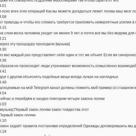
даже Их совокупность другими иероглифами так чтобы скрыть от иго
4:01
в осно всех этих операций Как вы можете догадаться лежит логика ваш мозг л
4:08
от природы и чтобы его сломать требуется приложить невероятные усилия в
4:15
на слом мозга человека уходит не менее 9 лет и почти все мы без ведома для
4:21
через эту процедуру проходили [музыка]
4:30
из вас каждый раз представляет себе один и тот же объект Если же синхрони
4:36
образов не происходит люди утрачивают возможность осмысленно взаимоде
4:41
друг с другом объяснять подобные вещи всегда лучше на наглядных
4:48
доходчивые на мой Telegram канал должны помнить мой пример со стаканом 
4:54
сейчас и перейдём и заодно повторим четыре закона логики
5:03
[музыка] Первый закон логики закон тождества этот
Первый закон логики.
5:10
закон задаёт правила постановки определений Однажды договорившись мы д
5:18