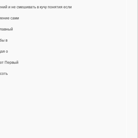
ий и не смешивать в кучу понятия если
ление сами
главный
бы в
дая о
ают Первый
соть