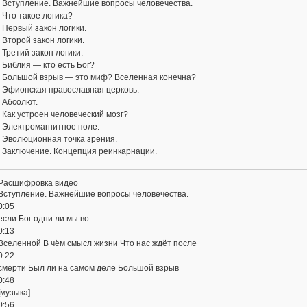
- Вступление. Важнейшие вопросы человечества.
- Что такое логика?
- Первый закон логики.
- Второй закон логики.
- Третий закон логики.
- Библия — кто есть Бог?
 - Большой взрыв — это миф? Вселенная конечна?
- Эфиопская православная церковь.
- Абсолют.
- Как устроен человеческий мозг?
- Электромагнитное поле.
- Эволюционная точка зрения.
- Заключение. Концепция реинкарнации.
Расшифровка видео
Вступление. Важнейшие вопросы человечества.
0:05
если Бог одни ли мы во
0:13
Вселенной В чём смысл жизни Что нас ждёт после
0:22
смерти Был ли на самом деле Большой взрыв
0:48
[музыка]
0:56