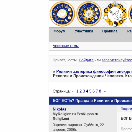
Форум
Участники
Правила
Ре
Активные темы
Привет, Гость!
Войдите
или
зарегистрируйтес
»
Религия эзотерика философия анекдо
Религии и Происхождении Человека. Кто
Страница:
«
1
2
3
4
5
6
7
8
»
БОГ ЕСТЬ? Правда о Религии и Происхож
Nikolas
Подели
MyReligion.ru EzoKupon.ru
БОГ Е
Religii.net
Зарегистрирован
: Суббота, 22
Профе
апреля, 2006г.