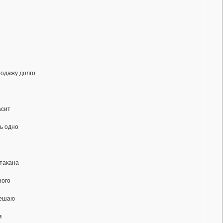
родажу долго
асит
ь одно
стакана
ного
мешаю
м