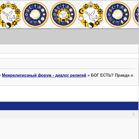
»
Межрелигиозный форум - диалог религий
»
БОГ ЕСТЬ? Правда о
1