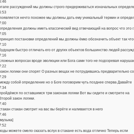
6:46
этапе рассуждений мы должны строго придерживаться изначальных определен
6:53
появляется нечто похожее мы должны дать ему уникальный термин и опреде
7:00
определения должны иметь классический вид отвечающий на вопрос что это 
7:05
принцип постановки определений мы должны ёмко обозначить объект так что
7:10
будущем быстро отличать его от других объектов большинство людей рассуж
7:16
сложных вопросах вроде эволюции или Бога сами того не подозревая наруш
7:22
закон логики они спорят О разных вещах не потрудившись предварительно со
7:29
между собой определение но о Боге поговорим чуть позднее сперва Давайте
7:34
пройдёмся по оставшимся трм законам логики Вот вы сидите и смотрите на
Второй закон логики.
7:40
стакан стакан смотрит на вас вы берёте и наливается в него
7:46
[музыка]
7:52
воды можете смело сказать вслух в стакане есть вода отлично Теперь если