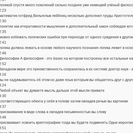
логикой спустя много поколений сильно позднее уже немецкий учёный филос
2:23
математик готфрид Вильгельм лейбниц несколько дополнил труды Аристотел
2:30
понятие как итеративности мышления и дополнительный закон соблюдая ко
2:35
можно избежать логических ошибок при переходе от одного суждения к друго
2:41
логика должна лежать в основе любого научного познания логика лежит в осн
2:46
философии А философия - это базис на котором построены все остальные на
2:52
Западном мире это преемственность сохранилась в их системе доктор наук -
3:16
вы не задумываетесь об этом но даже язык которым вы общаетесь друг с друг
3:24
Любой объект вы думаете мысль дальше этой мысли привате
3:30
соответствующего обекта у себя в голове затем овладев речью вы картинки
3:37
присваивание в виде слова а овладев письменностью вы слову
3:46
присваивает освоить криптографию тогда вы будете подменять Одни иерогл
3:51