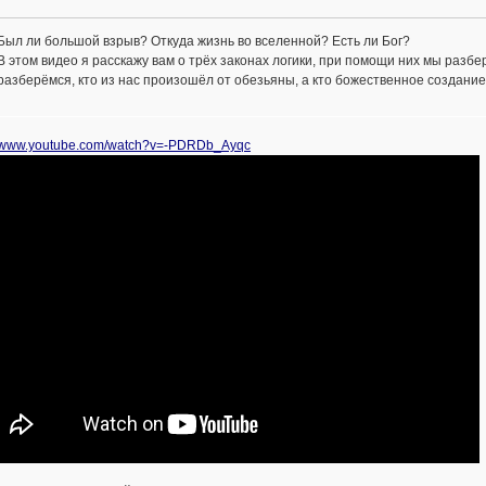
Был ли большой взрыв? Откуда жизнь во вселенной? Есть ли Бог?
В этом видео я расскажу вам о трёх законах логики, при помощи них мы разбе
разберёмся, кто из нас произошёл от обезьяны, а кто божественное создание
//www.youtube.com/watch?v=-PDRDb_Ayqc