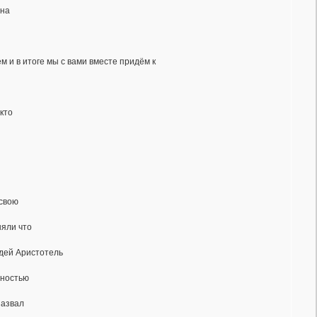
 на
м и в итоге мы с вами вместе придём к
кто
 свою
няли что
юдей Аристотель
лностью
назвал