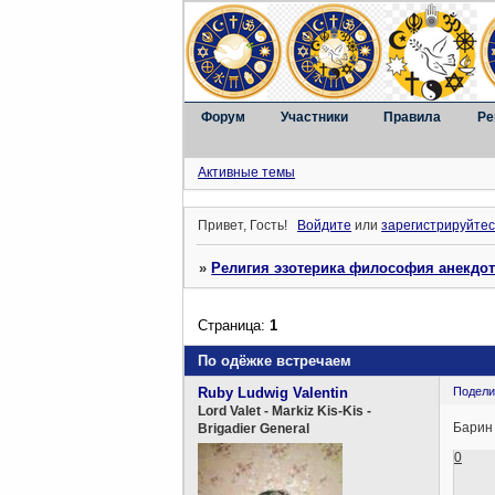
Форум
Участники
Правила
Ре
Активные темы
Привет, Гость!
Войдите
или
зарегистрируйтес
»
Религия эзотерика философия анекдо
Страница:
1
По одёжке встречаем
Ruby Ludwig Valentin
Подели
Lord Valet - Markiz Kis-Kis -
Барин 
Brigadier General
0