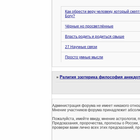
Как обрести веру человеку, который скепт
Богу?
Чёрные но просветлённые
Власть родить и родиться свыше
27 Научные связи
Просто умные мысли
»
Религия эзотерика философия анекдо
Администрация форума не имеет никакого отнош
Мнение участников форума принадлежит абсолю
Пожалуйста, имейте ввиду, мнение астрологов, 
Предсказания, пророчества, прогнозы о России,
проверки вами лично всех этих предсказаний, про