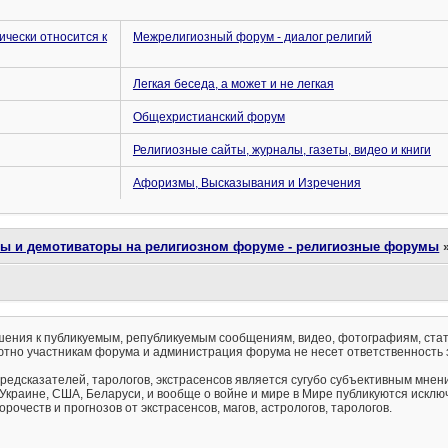
ически относится к
Межрелигиозный форум - диалог религий
Легкая беседа, а может и не легкая
Общехристианский форум
Религиозные сайты, журналы, газеты, видео и книги
Афоризмы, Высказывания и Изречения
ты и демотиваторы на религиозном форуме - религиозные форумы
ения к публикуемым, републикуемым сообщениям, видео, фотографиям, стат
тно участникам форума и администрация форума не несет ответственность 
предсказателей, тарологов, экстрасенсов является сугубо субъективным мнен
 Украине, США, Беларуси, и вообще о войне и мире в Мире публикуются искл
рочеств и прогнозов от экстрасенсов, магов, астрологов, тарологов.