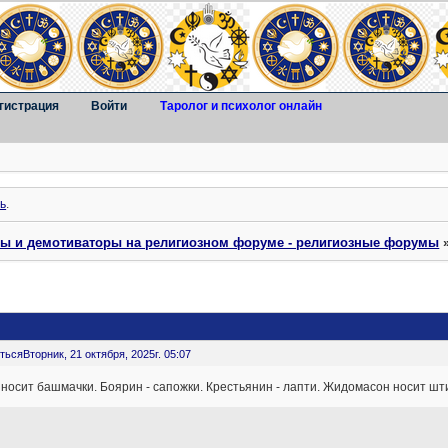
гистрация
Войти
Таролог и психолог онлайн
ь
.
ты и демотиваторы на религиозном форуме - религиозные форумы
ться
Вторник, 21 октября, 2025г. 05:07
носит башмачки. Боярин - сапожки. Крестьянин - лапти. Жидомасон носит шт