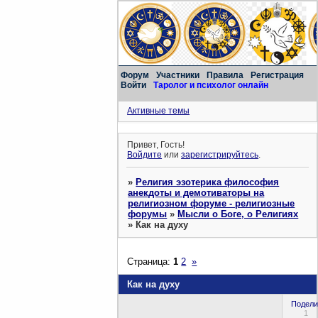
Форум
Участники
Правила
Регистрация
Войти
Таролог и психолог онлайн
Активные темы
Привет, Гость!
Войдите
или
зарегистрируйтесь
.
»
Религия эзотерика философия
анекдоты и демотиваторы на
религиозном форуме - религиозные
форумы
»
Мысли о Боге, о Религиях
»
Как на духу
Страница:
1
2
»
Как на духу
Подели
1