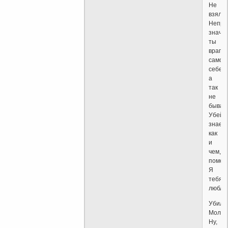
Не
взяло
Непра
значи
ты
враг
самом
себе,
а
так
не
бывает
Убей,
знаеш
как
и
чем,
помогу
Я
тебя
люблю
Убил?
Молод
Ну,