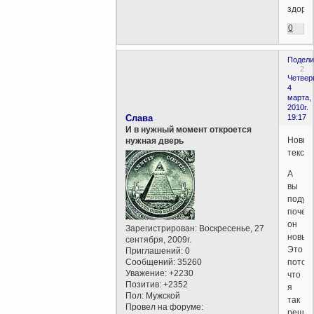
здоро
0
Подели
2
Четверг
4
марта,
2010г.
Слава
19:17
И в нужный момент откроется
Новый
нужная дверь
текст
А
вы
подум
почем
он
Зарегистрирован
: Воскресенье, 27
новый
сентября, 2009г.
Это
Приглашений:
0
Сообщений:
35260
потому
Уважение:
+2230
что
Позитив:
+2352
я
Пол:
Мужской
так
Провел на форуме:
решил