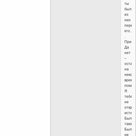
ты
был
из
них
первы
кто...
.
Преод
Да
нет
–
осталс
на
некот
время,
пока
Я
тебе
не
откры
истину
Было
такое
Было,
не