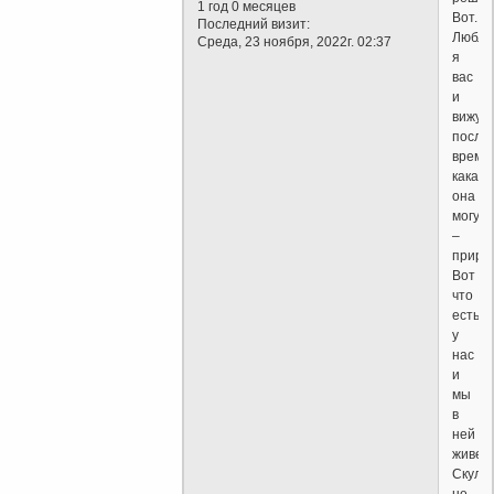
1 год 0 месяцев
Вот.
Последний визит:
Любл
Среда, 23 ноября, 2022г. 02:37
я
вас
и
вижу
после
время,
какая
она
могуч
–
приро
Вот
что
есть
у
нас
и
мы
в
ней
живем
Скуль