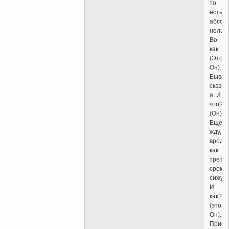
то
есть
абсол
ноль.
Во
как
(Это
Он).
Бывае
сказал
я. И
что?
(Он).
Еще
жду,
вроде
как
трети
срок
сижу.
И
как?
(это
Он).
Привы