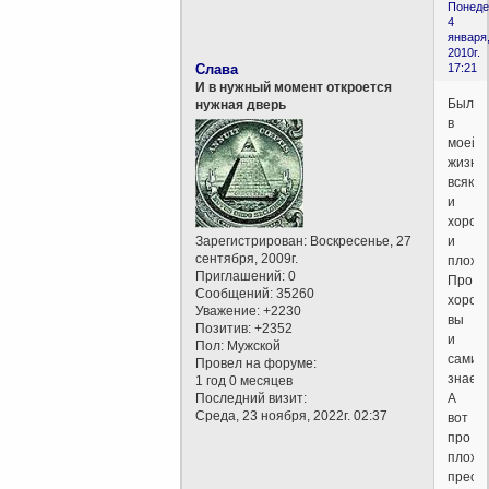
Понеде
4
января
2010г.
Слава
17:21
И в нужный момент откроется
Было
нужная дверь
в
моей
жизни
всякое
и
хорош
Зарегистрирован
: Воскресенье, 27
и
сентября, 2009г.
плохо.
Приглашений:
0
Про
Сообщений:
35260
хорош
Уважение:
+2230
вы
Позитив:
+2352
и
Пол:
Мужской
сами
Провел на форуме:
знаете
1 год 0 месяцев
Последний визит:
А
Среда, 23 ноября, 2022г. 02:37
вот
про
плохое
преод