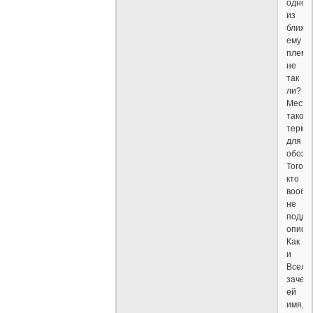
одног
из
ближн
ему
племе
не
так
ли?
Местн
такой,
терми
для
обозн
Того,
кто
вообщ
не
подда
описа
Как
и
Вселе
зачем
ей
имя,