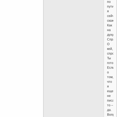
по
пути,
я
сейча
скажу.
Как
на
духу.
Спраш
О
кей,
спрош
Ты
готов?
Если
о
том,
что
я
еще
не
писал,
то –
да.
Вопро