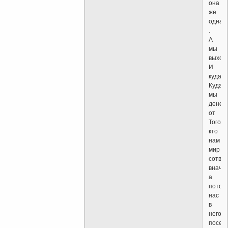
она
же
одна...
.
А
мы
выход
И
куда?
Куда
мы
денем
от
Того,
кто
нам
мир
сотво
вначал
а
потом
нас
в
него
посел