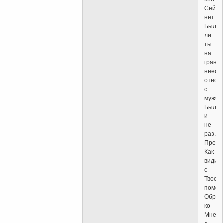
Сейча
нет.
Был
ли
ты
на
грани
неест
отнош
с
мужчи
Был
и
не
раз.
Преод
Как
видиш
с
Твоей
помощ
Обращ
ко
Мне