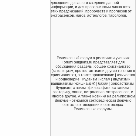
доведения до вашего сведения данной
информации, и для проверки вами лично всех
этих предсказаний, пророчеств и прогнозов от
экстрасенсов, магов, астрологов, тарологов.
Религиозный форум о религиях и учениях
ForumReligions.ru представляет для
обсуждения разделы: общее христианство
(католицизм, протестантизм и другие течения в
христианстве), а также православие | язычество
и родноверие | иудаизм | ислам | индуизм и
вайшнавизм (кришнаизм) | бахаи | зороастризм |
буддизм | атеизм | философию | сатанизм |
эзотерику, магию, астрологию, экстрасенсов, и
многое другое. А также новинка на религиозном
форуме - открылся сектоведческий форум о
сектах, сектоведении и сектоведах.
Религиозные форумы.