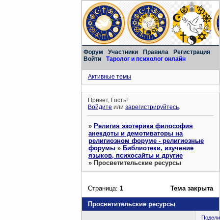
Форум
Участники
Правила
Регистрация
Войти
Таролог и психолог онлайн
Активные темы
Привет, Гость!
Войдите
или
зарегистрируйтесь
.
»
Религия эзотерика философия
анекдоты и демотиваторы на
религиозном форуме - религиозные
форумы
»
Библиотеки, изучение
языков, психосайты и другие
»
Просветительские ресурсы
Страница:
1
Тема закрыта
Просветительские ресурсы
Подели