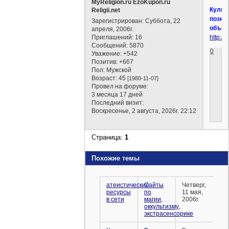
MyReligion.ru EzoKupon.ru
Культ
Religii.net
позна
Зарегистрирован
: Суббота, 22
объед
апреля, 2006г.
Приглашений:
16
http://k
Сообщений:
5870
0
Уважение:
+542
Позитив:
+667
Пол:
Мужской
Возраст:
45
[1980-11-07]
Провел на форуме:
3 месяца 17 дней
Последний визит:
Воскресенье, 2 августа, 2026г. 22:12
Страница:
1
Похожие темы
атеистические
Сайты
Четверг,
ресурсы
по
11 мая,
в сети
магии,
2006г.
оккультизму,
экстрасенсорике