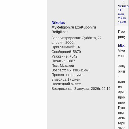
1
Четверг
11
мая,
2006г.
Nikolas
14:00
MyReligion.ru EzoKupon.ru
Просв
Religii.net
ресур
Зарегистрирован
: Суббота, 22
апреля, 2006г.
http://
Приглашений:
16
Vivos
Сообщений:
5870
voco!
Уважение:
+542
Позитив:
+667
-
Пол:
Мужской
Зову
Возраст:
45
[1980-11-07]
живых
Провел на форуме:
-
3 месяца 17 дней
один
Последний визит:
из
Воскресенье, 2 августа, 2026г. 22:12
лучши
просв
проек
Рунет
под
девиз
герцен
"Колок