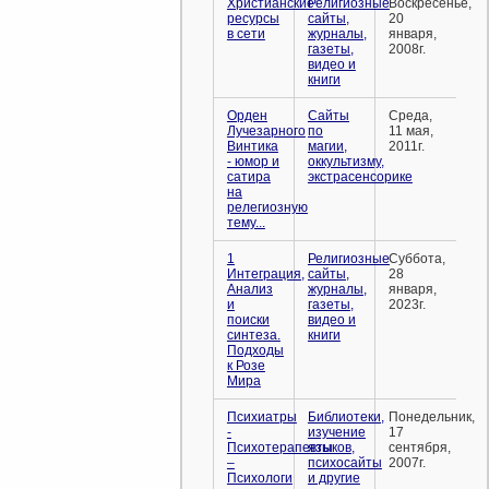
Христианские
Религиозные
Воскресенье,
ресурсы
сайты,
20
в сети
журналы,
января,
газеты,
2008г.
видео и
книги
Орден
Сайты
Среда,
Лучезарного
по
11 мая,
Винтика
магии,
2011г.
- юмор и
оккультизму,
сатира
экстрасенсорике
на
релегиозную
тему...
1
Религиозные
Суббота,
Интеграция,
сайты,
28
Анализ
журналы,
января,
и
газеты,
2023г.
поиски
видео и
синтеза.
книги
Подходы
к Розе
Мира
Психиатры
Библиотеки,
Понедельник,
-
изучение
17
Психотерапевты
языков,
сентября,
–
психосайты
2007г.
Психологи
и другие