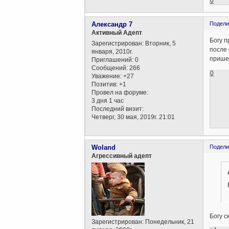
0
Александр 7
Подели
Активный Адепт
Богу п
Зарегистрирован
: Вторник, 5
после 
января, 2010г.
пришел
Приглашений:
0
Сообщений:
266
0
Уважение:
+27
Позитив:
+1
Провел на форуме:
3 дня 1 час
Последний визит:
Четверг, 30 мая, 2019г. 21:01
Woland
Подели
Агрессивный адепт
Богу с
Зарегистрирован
: Понедельник, 21