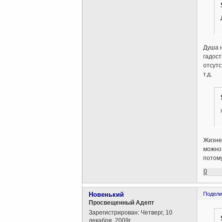
Душа н
гадост
отсутс
т.д.
Жизнен
можно 
потому
0
Новенький
Подели
Просвещенный Адепт
Зарегистрирован
: Четверг, 10
декабря, 2009г.