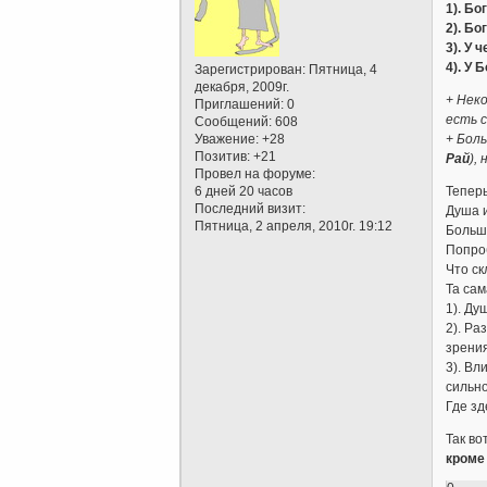
1). Бо
2). Б
3). У
4). У
Зарегистрирован
: Пятница, 4
декабря, 2009г.
+ Нек
Приглашений:
0
есть 
Сообщений:
608
Уважение:
+28
+ Бол
Позитив:
+21
Рай
),
Провел на форуме:
6 дней 20 часов
Теперь
Последний визит:
Душа и
Пятница, 2 апреля, 2010г. 19:12
Больши
Попроб
Что ск
Та сам
1). Ду
2). Ра
зрения
3). Вл
сильно
Где зд
Так во
кроме