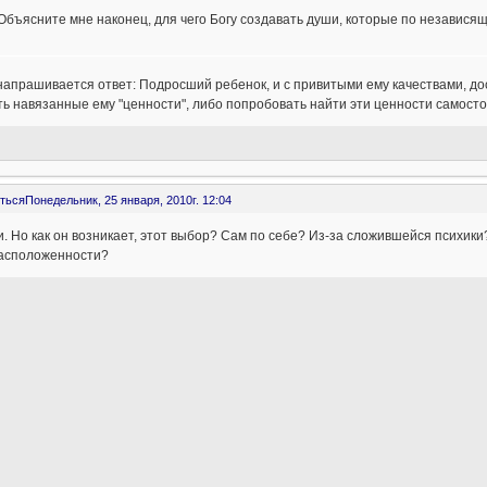
Объясните мне наконец, для чего Богу создавать души, которые по независящ
напрашивается ответ: Подросший ребенок, и с привитыми ему качествами, дос
ь навязанные ему "ценности", либо попробовать найти эти ценности самостоя
ться
Понедельник, 25 января, 2010г. 12:04
. Но как он возникает, этот выбор? Сам по себе? Из-за сложившейся психик
асположенности?