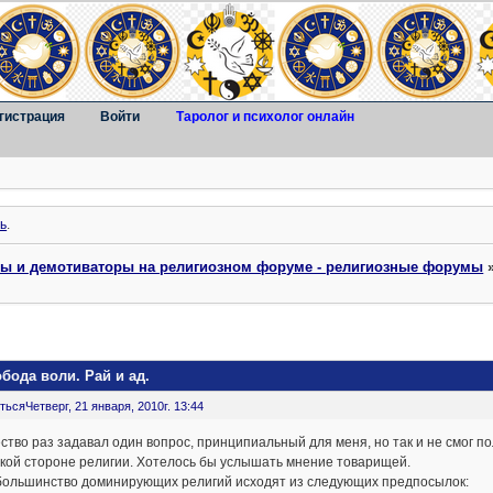
гистрация
Войти
Таролог и психолог онлайн
ь
.
ты и демотиваторы на религиозном форуме - религиозные форумы
бода воли. Рай и ад.
ться
Четверг, 21 января, 2010г. 13:44
тво раз задавал один вопрос, принципиальный для меня, но так и не смог п
кой стороне религии. Хотелось бы услышать мнение товарищей.
 большинство доминирующих религий исходят из следующих предпосылок: