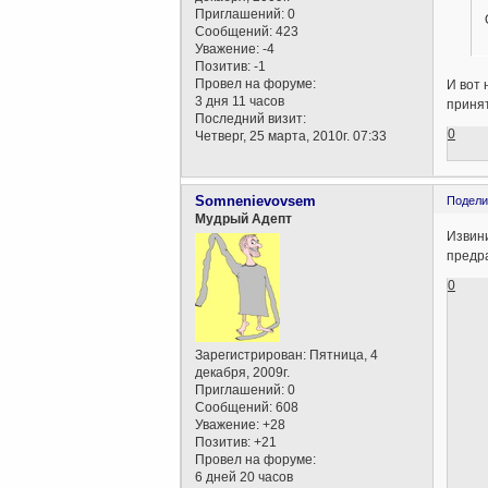
Приглашений:
0
Сообщений:
423
Уважение:
-4
Позитив:
-1
Провел на форуме:
И вот 
3 дня 11 часов
принят
Последний визит:
0
Четверг, 25 марта, 2010г. 07:33
Somnenievovsem
Подели
Мудрый Адепт
Извини
предр
0
Зарегистрирован
: Пятница, 4
декабря, 2009г.
Приглашений:
0
Сообщений:
608
Уважение:
+28
Позитив:
+21
Провел на форуме:
6 дней 20 часов