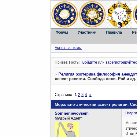
Форум
Участники
Правила
Ре
Активные темы
Привет, Гость!
Войдите
или
зарегистрируйтес
»
Религия эзотерика философия анекдо
аспект религии. Свобода воли. Рай и ад.
Страница:
1
2
3
4
»
Морально-этический аспект религии. Сво
Somnenievovsem
Подели
Мудрый Адепт
Множес
этичес
Итак,