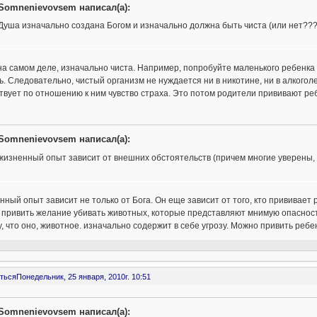
Somnenievovsem написал(а):
Душа изначально создана Богом и изначально должна быть чиста (или нет???)
а самом деле, изначально чиста. Например, попробуйте маленького ребенка з
ь. Следовательно, чистый организм не нуждается ни в никотине, ни в алкоголе
твует по отношению к ним чувство страха. Это потом родители прививают ребен
Somnenievovsem написал(а):
жизненный опыт зависит от внешних обстоятельств (причем многие уверены, ч
ный опыт зависит не только от Бога. Он еще зависит от того, кто прививает р
привить желание убивать животных, которые представляют мнимую опасность.
, что оно, животное. изначально содержит в себе угрозу. Можно привить ребен
ться
Понедельник, 25 января, 2010г. 10:51
Somnenievovsem написал(а):