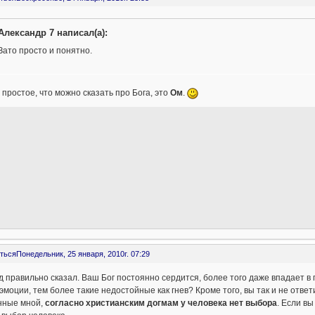
Александр 7 написал(а):
Зато просто и понятно.
простое, что можно сказать про Бога, это
Ом
.
ться
Понедельник, 25 января, 2010г. 07:29
 правильно сказал. Ваш Бог постоянно сердится, более того даже впадает в гн
эмоции, тем более такие недостойные как гнев? Кроме того, вы так и не отве
нные мной,
согласно христианским догмам у человека нет выбора
. Если в