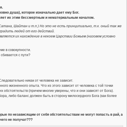
я.
овно душа), которое изначально дает ему Бог.
деляет их этим бессмертным и нематериальным началом.
тана, Шайтан и т.п.) Но это не есть принципиально, т.к. оный так же
градить людей от его действий.
является их нахождение в некоем Царствии Божьем (назовем условно
ме в совокупности.
 сбивается с пути?
Следовательно никак от человека не зависит.
ного жизненного опыта. Что из этого зависит от человека с той точки
х обстоятельств (причем многие уверены, что и они зависят от Бога).
ора, либо баланс должен быть в сторону милосердного Бога (как более
рые по независящим от себя обстоятельствам не могут попасть в рай, а
чего не получат???