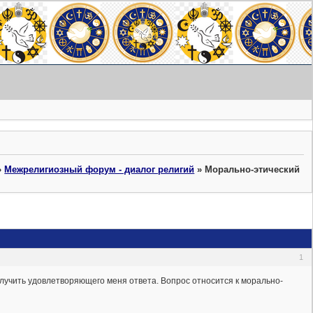
»
Межрелигиозный форум - диалог религий
»
Морально-этический
1
олучить удовлетворяющего меня ответа. Вопрос относится к морально-