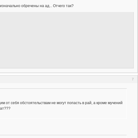
изначально обречены на ад... Отчего так?
7
им от себя обстоятельствам не могут попасть в рай, а кроме мучений
чат???