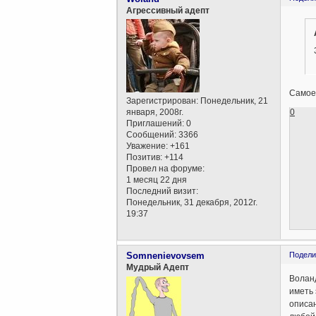
Агрессивный адепт
Самое 
Зарегистрирован
: Понедельник, 21
0
января, 2008г.
Приглашений:
0
Сообщений:
3366
Уважение:
+161
Позитив:
+114
Провел на форуме:
1 месяц 22 дня
Последний визит:
Понедельник, 31 декабря, 2012г.
19:37
Somnenievovsem
Подели
Мудрый Адепт
Воланд
иметь 
описа