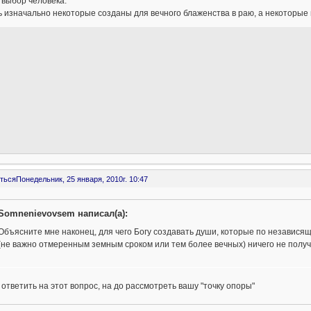
 выбор человека.
ь изначально некоторые созданы для вечного блаженства в раю, а некоторые 
ться
Понедельник, 25 января, 2010г. 10:47
Somnenievovsem написал(а):
Объясните мне наконец, для чего Богу создавать души, которые по независящ
(не важно отмеренным земным сроком или тем более вечных) ничего не полу
ответить на этот вопрос, на до рассмотреть вашу "точку опоры"