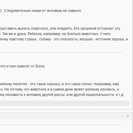
. Следовательно никак от человека не зависит.
аставить выпить спиртного, или покурить. Его организм отторгает эту
. Так же и душа. Ребенок, например, не боиться животных. У него
ку чувстово страха : собака - это опасность, кошшка - источник заразы, и
то и они зависят от Бога).
ебенку понятия : что такое хорошо, и что такое плохо. Например, ему
 Не потому, что животное и в самом деле может ребенку угрожать, а
ку ненависть к человеку другой рассы, или другой национальности, и т.д.
8