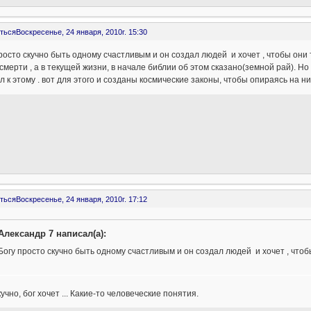
ться
Воскресенье, 24 января, 2010г. 15:30
росто скучно быть одному счастливым и он создал людей и хочет , чтобы он
смерти , а в текущей жизни, в начале библии об этом сказано(земной рай). Но 
 к этому . вот для этого и созданы космические законы, чтобы опираясь на ни
ться
Воскресенье, 24 января, 2010г. 17:12
Александр 7 написал(а):
Богу просто скучно быть одному счастливым и он создал людей и хочет , что
кучно, бог хочет ... Какие-то человеческие понятия.