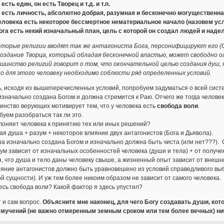
г есть един, он есть Творец и т.д. и т.п.
ог есть личность, абсолютно добрая, разумная и бесконечно могущественна
 человека есть некоторое бессмертное нематериальное начало (назовем усл
 Бога есть некий изначальный план, цель с которой он создал людей и на
оторые религии вводят так же антагониста Бога, персонифицируют его (Са
создание Творца, который обладая бесконечной властью, может свободно о
ьшинство религий говорит о том, что окончательной целью создания душ, 
 но для этого человеку необходимо соблюсти ряд определенных условий.
, исходя из вышеперечисленных условий, попробуем задуматься о всей систе
значально создана Богом и должна стремится к Раю. Отчего же тогда человек
нство верующих мотивирует тем, что у человека есть
свобода воли
.
уем разобраться так ли это.
лоняет человека к принятию тех или иных решений?
ая душа + разум + некоторое влияние двух антагонистов (Бога и Дьявола).
ша изначально создана Богом и изначально должна быть чиста (или нет???). 
зум зависит от изначальных особенностей человека (души и тела) + от получен
, что душа и тело даны человеку свыше, а жизненный опыт зависит от внешни
ияние антагонистов должно быть уравновешено из условий справедливого выб
й сущности). И уж тем более никоим образом не зависит от самого человека.
есь свобода воли? Какой фактор я здесь упустил?
т и сам вопрос.
Объясните мне наконец, для чего Богу создавать души, кото
 мучений (не важно отмеренным земным сроком или тем более вечных) ни