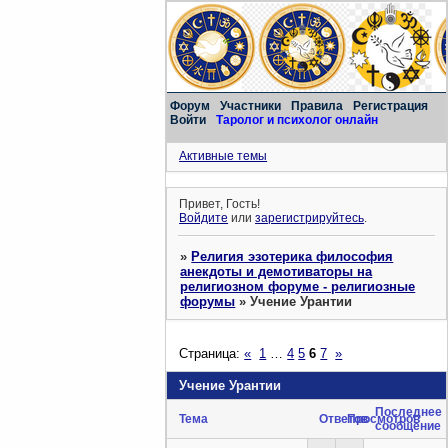
Форум
Участники
Правила
Регистрация
Войти
Таролог и психолог онлайн
Активные темы
Привет, Гость!
Войдите
или
зарегистрируйтесь
.
»
Религия эзотерика философия
анекдоты и демотиваторы на
религиозном форуме - религиозные
форумы
»
Учение Урантии
Страница:
«
1
…
4
5
6
7
»
Учение Урантии
Последнее
Тема
Ответов
Просмотров
сообщение