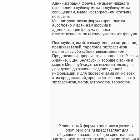
Администрация форума не имеет никакого
отношения к публикуемым, републикуемым
сообщениям, видео, фотографиям, статьям,
новостям.
Мнение участников форума принадлежит
абсолютно участникам форума и
администрация форума не несет
ответственность за мнение участников форума.
Пожалуйста, имейте ввиду, мнение астрологов,
предсказателей, тарологов, экстрасенсов
является сугубо субъективным мнением.
Предсказания, пророчества, прогнозы о России,
Украине, США, Беларуси, и вообще о войне и
мире в Мире публикуются исключительно для
доведения до вашего сведения данной
информации, и для проверки вами лично всех
этих предсказаний, пророчеств и прогнозов от
экстрасенсов, магов, астрологов, тарологов.
Религиозный форум о религиях и учениях
ForumReligions.ru представляет для
обсуждения разделы: общее христианство
(католицизм, протестантизм и другие течения в