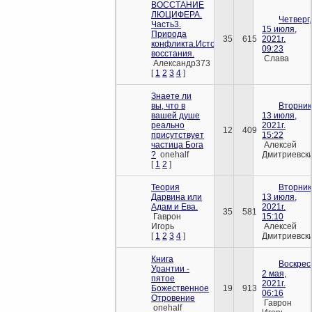
ВОССТАНИЕ
ЛЮЦИФЕРА.
Четверг,
Часть3.
15 июля,
Природа
35
615
2021г.
конфликта.История
09:23
восстания.
Слава
Александр373
[
1
2
3
4
]
Знаете ли
вы, что в
Вторник
вашей душе
13 июля,
реально
2021г.
12
409
присутствует
15:22
частица Бога
Алексей
?
onehalf
Дмитриевск
[
1
2
]
Теория
Вторник
Дарвина или
13 июля,
Адам и Ева.
2021г.
35
581
Гаврон
15:10
Игорь
Алексей
[
1
2
3
4
]
Дмитриевск
Книга
Воскрес
Урантии -
2 мая,
пятое
2021г.
Божественное
19
913
06:16
Отровение
Гаврон
onehalf