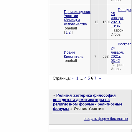
Понедел
Происхождение
25
Урантии
января,
(Земли) и
12
1601
2021г.
человечества
13:36
onehalf
Гаврон
[
1
2
]
Игорь
Воскрес
24
Иоанн
января,
Креститель
7
593
2021г.
onehalf
03:42
Гаврон
Игорь
Страница:
«
1
…
4
5
6
7
»
»
Религия эзотерика философия
анекдоты и демотиваторы на
религиозном форуме - религиозные
форумы
»
Учение Урантии
создать форум бесплатно