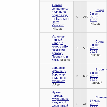
Жертва
священника-
Среда,
педофила
2 июня,
подал в суд
0
210
2010г.
на Ватикан и
15:06
Папу
Nikolas
Римского
Nikolas
Украинцы
первый
Среда,
народ, с
2 июня,
которым Бог
5
565
2010г.
заключил
01:01
договор.
Nikolas
Правда или
ложь
Nikolas
Зороастр -
Вторник
украинец?
1 июня,
Зороастр
3
638
2010г.
родился в
21:25
Украине?
Василий
ARsen
Нужна
помощь
Понедел
старейшине
17 мая,
Калужской
6
411
2010г.
Славянской