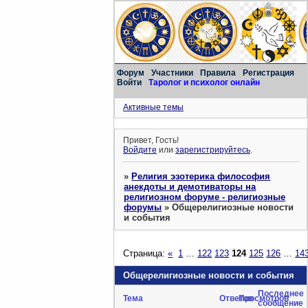
Форум
Участники
Правила
Регистрация
Войти
Таролог и психолог онлайн
Активные темы
Привет, Гость!
Войдите
или
зарегистрируйтесь
.
»
Религия эзотерика философия
анекдоты и демотиваторы на
религиозном форуме - религиозные
форумы
»
Общерелигиозные новости
и события
Страница:
«
1
…
122
123
124
125
126
…
14
Общерелигиозные новости и события
Последнее
Тема
Ответов
Просмотров
сообщение