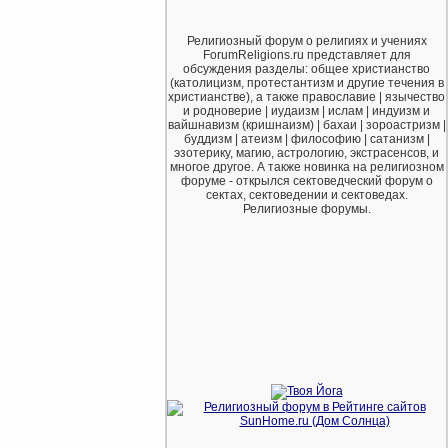
Религиозный форум о религиях и учениях
ForumReligions.ru представляет для
обсуждения разделы: общее христианство
(католицизм, протестантизм и другие течения в
христианстве), а также православие | язычество
и родноверие | иудаизм | ислам | индуизм и
вайшнавизм (кришнаизм) | бахаи | зороастризм |
буддизм | атеизм | философию | сатанизм |
эзотерику, магию, астрологию, экстрасенсов, и
многое другое. А также новинка на религиозном
форуме - открылся сектоведческий форум о
сектах, сектоведении и сектоведах.
Религиозные форумы.