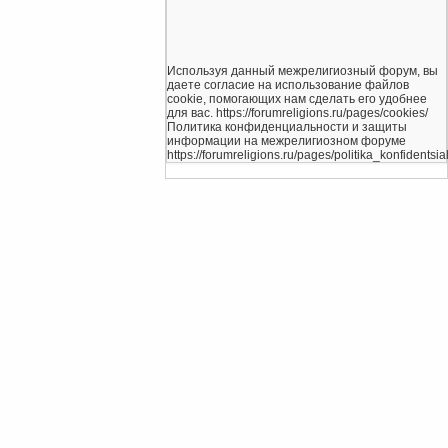
Используя данный межрелигиозный форум, вы
даете согласие на использование файлов
cookie, помогающих нам сделать его удобнее
для вас. https://forumreligions.ru/pages/cookies/
Политика конфиденциальности и защиты
информации на межрелигиозном форуме
https://forumreligions.ru/pages/politika_konfidentsial