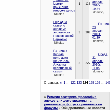
требует от
апреля,
Церкви
1
118
2010г.
признания
19:24
гомосексуализма
domsvoj
Nikolas
Еще одна
Пятница
статья о
23
анафеме
апреля,
журналиста
3
282
2010г.
Православной
01:39
Церковью
domsvoj
Nikolas
Патриарх
Кирилл
Среда,
пригласил
21
Шейха Аль-
апреля,
8
227
Азхар на
2010г.
религиозный
11:05
саммит
domsvoj
Nikolas
Страница:
«
1
…
122
123
124
125
126
…
14
»
Религия эзотерика философия
анекдоты и демотиваторы на
религиозном форуме - религиозные
форумы
»
Общерелигиозные новости