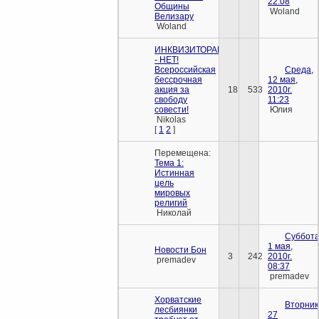
22:08
Общины
Woland
Велизару
Woland
ИНКВИЗИТОРАМ
- НЕТ!
Всероссийская
Среда,
бессрочная
12 мая,
акция за
18
533
2010г.
свободу
11:23
совести!
Юлия
Nikolas
[
1
2
]
Перемещена:
Тема 1:
Истинная
цель
мировых
религий
Николай
Суббота
1 мая,
Новости Бон
3
242
2010г.
premadev
08:37
premadev
Хорватские
Вторник
лесбиянки
27