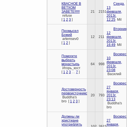
КВАСНОЕ В
Среда,
ВЕТХОМ
13
ЗАВЕТЕ!!!!!!
21
2151
февраля,
refuse
2013г.
[
1
2
3
]
12:25
Mil
Вторник
Промысел
12
Божий
12
211
февраля,
artemsev0
2013г.
[
1
2
]
16:49
Mil
Воскрес
Помогите
10
выбрать
февраля,
монастырь
64
998
2013г.
Игорь_кост
23:08
[
1
2
3
…
7
]
Василий
Воскрес
27
Достоверность
января,
первоисточников
20
793
2013г.
Buddha's
23:13
bro
[
1
2
3
]
Buddha's
bro
Должны ли
Воскрес
христиане
27
употреблять
января,
102
2615