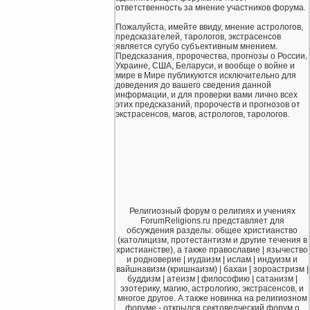
ответственность за мнение участников форума.
Пожалуйста, имейте ввиду, мнение астрологов,
предсказателей, тарологов, экстрасенсов
является сугубо субъективным мнением.
Предсказания, пророчества, прогнозы о России,
Украине, США, Беларуси, и вообще о войне и
мире в Мире публикуются исключительно для
доведения до вашего сведения данной
информации, и для проверки вами лично всех
этих предсказаний, пророчеств и прогнозов от
экстрасенсов, магов, астрологов, тарологов.
Религиозный форум о религиях и учениях
ForumReligions.ru представляет для
обсуждения разделы: общее христианство
(католицизм, протестантизм и другие течения в
христианстве), а также православие | язычество
и родноверие | иудаизм | ислам | индуизм и
вайшнавизм (кришнаизм) | бахаи | зороастризм |
буддизм | атеизм | философию | сатанизм |
эзотерику, магию, астрологию, экстрасенсов, и
многое другое. А также новинка на религиозном
форуме - открылся сектоведческий форум о