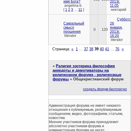
имя Бога?
2013г.
angelina-b
11:05
[
1
2
3
…
11
]
нектарий
Суббота
Сакральный
26
смысл
января,
0
120
прощения
2013г.
literator
16:20
literator
Страница:
«
1
…
37
38
39
40
41
…
76
»
»
Религия эзотерика философия
анекдоты и демотиваторы на
религиозном форуме - религиозные
форумы
»
Общехристианский форум
создать форум бесплатно
Администрация форума не имеет никакого
отношения к публикуемым, републикуемым
сообщениям, видео, фотографиям, статьям,
новостям.
Мнение участников форума принадлежит
абсолютно участникам форума и
администрация форума не несет