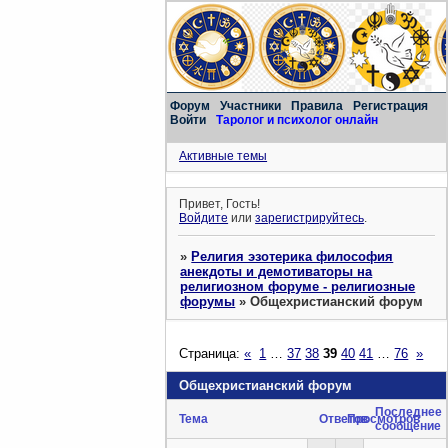
Форум
Участники
Правила
Регистрация
Войти
Таролог и психолог онлайн
Активные темы
Привет, Гость!
Войдите
или
зарегистрируйтесь
.
»
Религия эзотерика философия
анекдоты и демотиваторы на
религиозном форуме - религиозные
форумы
»
Общехристианский форум
Страница:
«
1
…
37
38
39
40
41
…
76
»
Общехристианский форум
Последнее
Тема
Ответов
Просмотров
сообщение