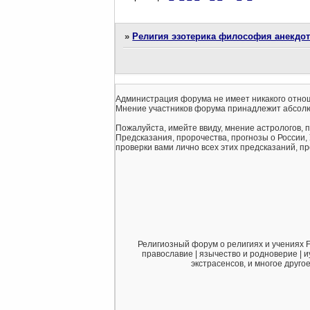
»
Религия эзотерика философия анекдо
Администрация форума не имеет никакого отнош
Мнение участников форума принадлежит абсолю
Пожалуйста, имейте ввиду, мнение астрологов, 
Предсказания, пророчества, прогнозы о России,
проверки вами лично всех этих предсказаний, про
Религиозный форум о религиях и учениях F
православие | язычество и родноверие | и
экстрасенсов, и многое друго