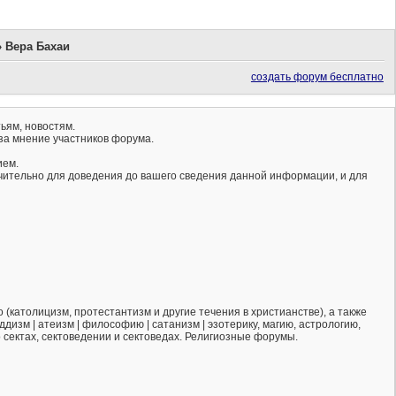
»
Вера Бахаи
создать форум бесплатно
ьям, новостям.
за мнение участников форума.
ием.
ючительно для доведения до вашего сведения данной информации, и для
(католицизм, протестантизм и другие течения в христианстве), а также
ддизм | атеизм | философию | сатанизм | эзотерику, магию, астрологию,
о сектах, сектоведении и сектоведах. Религиозные форумы.