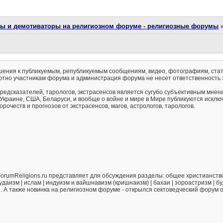
ты и демотиваторы на религиозном форуме - религиозные форумы
ения к публикуемым, републикуемым сообщениям, видео, фотографиям, стат
тно участникам форума и администрация форума не несет ответственность 
предсказателей, тарологов, экстрасенсов является сугубо субъективным мнен
 Украине, США, Беларуси, и вообще о войне и мире в Мире публикуются искл
рочеств и прогнозов от экстрасенсов, магов, астрологов, тарологов.
orumReligions.ru представляет для обсуждения разделы: общее христианство 
удаизм | ислам | индуизм и вайшнавизм (кришнаизм) | бахаи | зороастризм | бу
е. А также новинка на религиозном форуме - открылся сектоведческий форум 