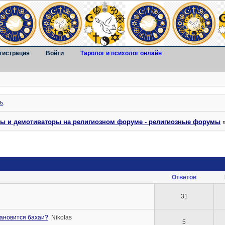
гистрация
Войти
Таролог и психолог онлайн
ь
.
ты и демотиваторы на религиозном форуме - религиозные форумы
Ответов
31
тановится бахаи?
Nikolas
5