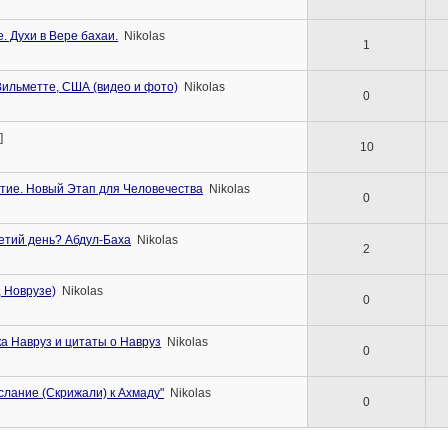
. Духи в Вере бахаи.
Nikolas
1
Вильметте, США (видео и фото)
Nikolas
0
]
10
ытие. Новый Этап для Человечества
Nikolas
0
ретий день? Абдул-Баха
Nikolas
2
 Новрузе)
Nikolas
0
а Навруз и цитаты о Навруз
Nikolas
0
слание (Скрижали) к Ахмаду"
Nikolas
0