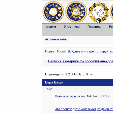
Форум
Участники
Правила
Ре
Активные темы
Привет, Гость!
Войдите
или
зарегистрируйтес
»
Религия эзотерика философия анекдо
Страница:
«
1
2
3
4
5
6
…
9
»
Вера Бахаи
Тема
Музыка в Вере Бахаи
Nikolas
[
1
2
3
4
]
Что происходит с человеком, когда он с