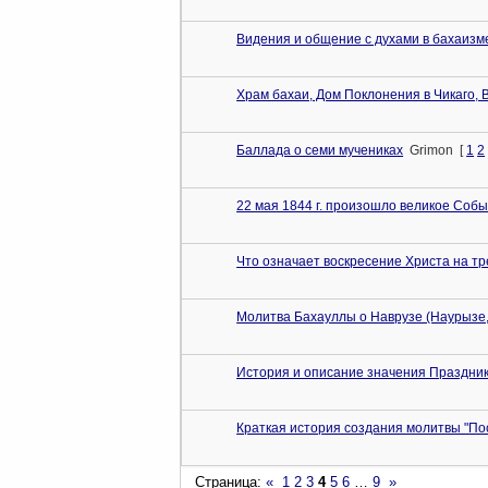
Видения и общение с духами в бахаизме
Храм бахаи, Дом Поклонения в Чикаго, 
Баллада о семи мучениках
Grimon
[
1
2
22 мая 1844 г. произошло великое Соб
Что означает воскресение Христа на т
Молитва Бахауллы о Наврузе (Наурызе,
История и описание значения Праздник
Краткая история создания молитвы "По
Страница:
«
1
2
3
4
5
6
…
9
»